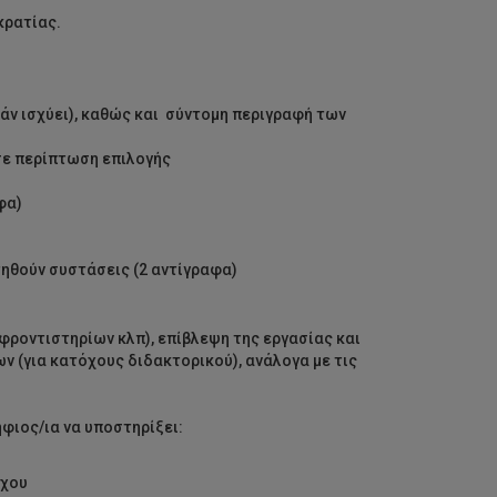
κρατίας.
άν ισχύει), καθώς και σύντομη περιγραφή των
 σε περίπτωση επιλογής
φα)
τηθούν συστάσεις (2 αντίγραφα)
ροντιστηρίων κλπ), επίβλεψη της εργασίας και
 (για κατόχους διδακτορικού), ανάλογα με τις
φιος/ια να υποστηρίξει:
γχου