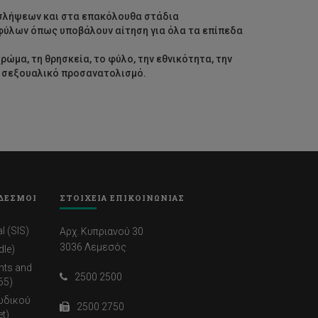
οσλήψεων και στα επακόλουθα στάδια
φύλων όπως υποβάλουν αίτηση για όλα τα επίπεδα
ρώμα, τη θρησκεία, το φύλο, την εθνικότητα, την
το σεξουαλικό προσανατολισμό.
ΔΕΣΜΟΙ
ΣΤΟΙΧΕΙΑ ΕΠΙΚΟΙΝΩΝΙΑΣ
l (SIS)
Αρχ. Κυπριανού 30
3036 Λεμεσός
dle)
nts and
2500 2500
65)
ωδικού
2500 2750
t)