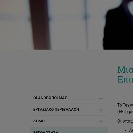
Μια
Επι
ΟΙ ΑΝΘΡΩΠΟΙ ΜΑΣ
Το Τεχν
ΕΡΓΑΣΙΑΚΟ ΠΕΡΙΒΑΛΛΟΝ
Γνωρίστε την ΥΑΔ
(ΕΕΠ) μ
ΔΟΜΗ
Γνωρίστε τους ανθρώπους μας
Ισότητα
Οι υποψ
Α
ΕΡΓΟΔΟΤΗΣΗ
Επικοινωνία
Πανεπιστημιακή Κοινότητα
Διαδρομή Καριέρας