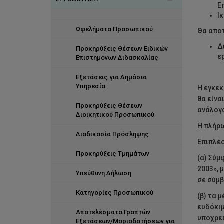
Ε
Ι
Αξίες Προσωπικού
Εταιρική Κοινωνική Ευθύνη
Οργανογράμματα
Ωφελήματα Προσωπικού
Θα αποτ
Investors in People
Υγεία και Ευεξία
Δ
Προκηρύξεις Θέσεων Ειδικών
ε
Σύστηματα Διεύθυνσης
Διακρίσεις
Επιστημόνων Διδασκαλίας
Ανθρώπινου Δυναμικού
Εξετάσεις για Δημόσια
Το προσωπικό σε αριθμούς
Υπηρεσία
Η εγκεκ
θα είνα
Προκηρύξεις Θέσεων
ανάλογα
Διοικητικού Προσωπικού
Η πλήρω
Διαδικασία Πρόσληψης
Επιπλέο
Προκηρύξεις Τμημάτων
(α) Σύμ
2003», 
Υπεύθυνη Δήλωση
σε σύμβ
Κατηγορίες Προσωπικού
(β) τα 
ευδόκιμ
Αποτελέσματα Γραπτών
υποχρεω
Εξετάσεων/Μοριοδοτήσεων για