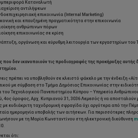
υμπεριφορά Καταναλωτή
ιαχείριση αντιλήψεων
νδοεπιχειρησιακή επικοινωνία (Internal Marketing)
ικονική και επαυξημένη πραγματικότητα στην επικοινωνία
ιοίκηση ανθρώπινων πόρων
ιοίκηση επικοινωνίας σε κρίση
νάπτυξη, οργάνωση και εύρυθμη λειτουργία των εργαστηρίων του 
ς που δεν ικανοποιούν τις προδιαγραφές της προκήρυξης αυτής
στημίου.
σεις πρέπει να υποβληθούν σε κλειστό φάκελο με την ένδειξη «Αίτ
κού με σύμβαση στο Τμήμα Δημόσιας Επικοινωνίας στην ειδικότ
 του Τεχνολογικού Πανεπιστημίου Κύπρου – Υπηρεσία Ανθρώπινου
, 4ος όροφος, Αρχ. Κυπριανού 31, 3036 Λεμεσός ή να αποσταλούν 
 με ευδιάκριτη ταχυδρομική σφραγίδα όχι αργότερα από την Πέμπτη
ταία ημερομηνία υποβολής των αιτήσεων. Για περισσότερες πληρο
ωνήσουν με τη Μαρία Κωνσταντίνου στη ηλεκτρονική διεύθυνση
m
0.
εται ότι: