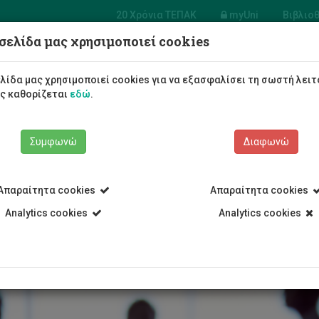
20 Χρόνια ΤΕΠΑΚ
myUni
Βιβλιο
σελίδα μας χρησιμοποιεί cookies
σία
ώπινου
Φοιτητές/τριες
Σπουδές
λίδα μας χρησιμοποιεί cookies για να εξασφαλίσει τη σωστή λειτ
ικού
ως καθορίζεται
εδώ
.
Συμφωνώ
Διαφωνώ
Απαραίτητα cookies
Απαραίτητα cookies
 Υπηρεσίες
Υπηρεσία Ανθρώπινου Δυναμικού
Εργοδότηση
Analytics cookies
Analytics cookies