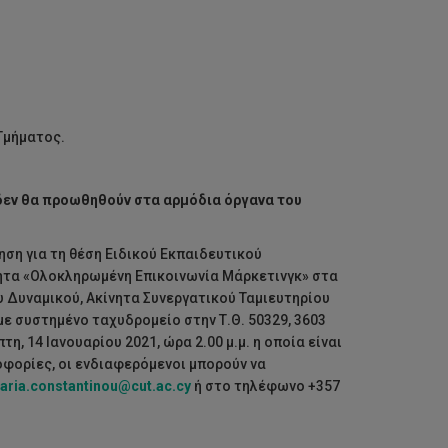
Τμήματος.
 δεν θα προωθηθούν στα αρμόδια όργανα του
ηση για τη θέση Ειδικού Εκπαιδευτικού
ητα «Ολοκληρωμένη Επικοινωνία Μάρκετινγκ» στα
 Δυναμικού, Ακίνητα Συνεργατικού Ταμιευτηρίου
με συστημένο ταχυδρομείο στην Τ.Θ. 50329, 3603
, 14 Ιανουαρίου 2021, ώρα 2.00 μ.μ. η οποία είναι
φορίες, οι ενδιαφερόμενοι μπορούν να
aria
.
constantinou
@
cut
.
ac
.
cy
ή στο τηλέφωνο +357