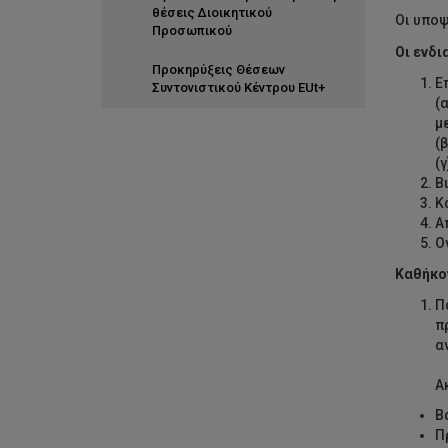
θέσεις Διοικητικού
Οι υποψ
Προσωπικού
Οι ενδι
Προκηρύξεις Θέσεων
Ε
Συντονιστικού Κέντρου EUt+
(
μ
(
(
Β
Κ
Α
Ο
Καθήκον
Π
π
α
Α
Β
Π