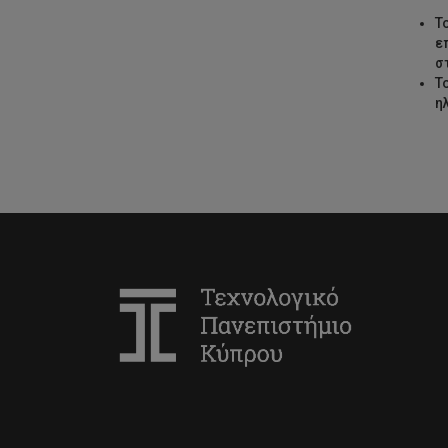
Τ
ε
σ
Τ
η