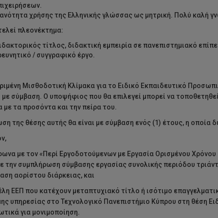
πιχειρήσεων.
κανότητα χρήσης της Ελληνικής γλώσσας ως μητρική. Πολύ καλή γ
ελεί πλεονέκτημα:
ιδακτορικός τίτλος, διδακτική εμπειρία σε πανεπιστημιακό επίπ
ρευνητικό / συγγραφικό έργο.
ριμένη Μισθοδοτική Κλίμακα για το Ειδικό Εκπαιδευτικό Προσωπι
ι με σύμβαση. Ο υποψήφιος που θα επιλεγεί μπορεί να τοποθετηθ
 με τα προσόντα και την πείρα του.
ση της θέσης αυτής θα είναι με σύμβαση ενός (1) έτους, η οποία δ
ν,
φωνα με τον «Περί Εργοδοτούμενων με Εργασία Ορισμένου Χρόνο
με την συμπλήρωση σύμβασης εργασίας συνολικής περιόδου τριάν
αση αορίστου διάρκειας, και
μέλη ΕΕΠ που κατέχουν μεταπτυχιακό τίτλο ή ισότιμο επαγγελματικ
ης υπηρεσίας στο Τεχνολογικό Πανεπιστήμιο Κύπρου στη θέση Ειδ
τικά για μονιμοποίηση.