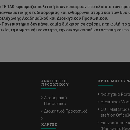
ο ΤΕΠΑΚ εφαρμόζει πολιτική ίσων ευκαιριών στο πλαίσιο των πρ
παγγελματικής σταδιοδρομίας και ενθαρρύνει άτομα και των δύο 
τελέχωσης Ακαδημαϊκού και Διοικητικού Προσωπικού.
ο Πανεπιστήμιο δεν κάνει καμία διάκριση σε σχέση με τη φυλή, το χ
λικία, τη σωματική ικανότητα, την οικογενειακή κατάσταση και 
ΑΝΑΖΗΤΗΣΗ
ΧΡΗΣΙΜΟΙ ΣΥΝ
ΠΡΟΣΩΠΙΚΟΥ
Φοιτητικό Porta
Ακαδημαϊκό
eLearning (Moo
Προσωπικό
CUT Mail (stude
Διοικητικό Προσωπικό
staff on Office3
Επανέκδοση Κ
ΧΑΡΤΕΣ
(Password Rese