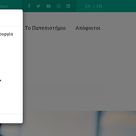
θήκη
ΕΛ
EN
Έρευνα
Το Πανεπιστήμιο
Απόφοιτοι
ουργία