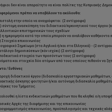
ήφιοι δεν είναι απαραίτητο να είναι πολίτες της Κυπριακής Δημο
αφερόμενοι πρέπει να υποβάλουν τα ακόλουθα:
πιστολή στην οποία να αναγράφεται: (2 αντίγραφα)
α) σύντομη ανασκόπηση του διδακτικού/ερευνητικού τους έργου (ε
ελλοντικών επιστημονικών τους σχεδίων
β) η ημερομηνία κατά την οποία μπορούν να αναλάβουν καθήκοντα
γ) Στοιχεία επικοινωνίας
ιογραφικό Σημείωμα (στα Αγγλικά ή/και στα Ελληνικά) - (2 αντίγρα
ατάλογο δημοσιεύσεων (εάν ισχύει) (2 αντίγραφα)
ποδεικτικά στοιχεία των προσόντων τους (2 αντίγραφα)
νόματα και στοιχεία δύο ατόμων από τους οποίους πιθανόν να ζη
τα / Ευθύνες
αροχή διδακτικού έργου (διδασκαλία εργαστηριακών μαθημάτων, φ
ρακτικής άσκησης φοιτητών ή/και αυτόνομη διδασκαλία μαθημάτων
νάγκες του Τμήματος.
κολουθεί η λίστα ενδεικτικών μαθημάτων που θα κληθεί ο/η υποψή
ασικές Αρχές της διαφήμισης και της επικοινωνίας
ρογραμματισμός επικοινωνίας, προϋπολογισμός και τεχνικές ελέ