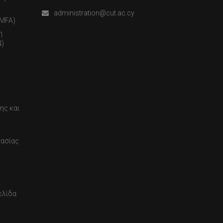
administration@cut.ac.cy
(MFA)
η
)
ης και
τασίας
ελίδα