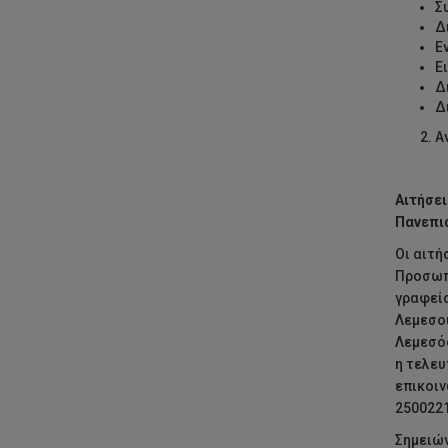
Σ
Δ
Ε
Ε
Δ
Δ
Α
Αιτήσει
Πανεπι
Οι αιτή
Προσωπι
γραφεία
Λεμεσού
Λεμεσός
η τελευ
επικοιν
2500221
Σημειών