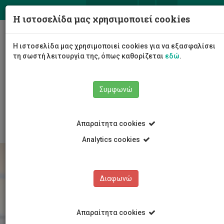
ΕΛ
EN
Η ιστοσελίδα μας χρησιμοποιεί cookies
Togg
Η ιστοσελίδα μας χρησιμοποιεί cookies για να εξασφαλίσει
navig
τη σωστή λειτουργία της, όπως καθορίζεται
εδώ
.
Το Πανεπιστήμιο
Διοίκηση
Συμφωνώ
Διοικητικές Υπηρεσίες
Υπηρεσία Ανθρώπινου Δυναμικού
Εργοδότηση
Απαραίτητα cookies
Analytics cookies
Διαφωνώ
Απαραίτητα cookies