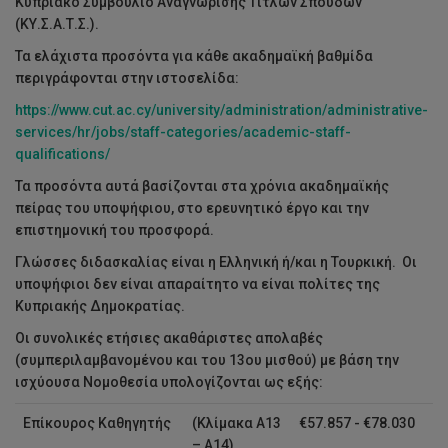
Κυπριακό Συμβούλιο Αναγνώρισης Τίτλων Σπουδών
(ΚΥ.Σ.Α.Τ.Σ.).
Τα ελάχιστα προσόντα για κάθε ακαδημαϊκή βαθμίδα
περιγράφονται στην ιστοσελίδα:
https://www.cut.ac.cy/university/administration/administrative-
services/hr/jobs/staff-categories/academic-staff-
qualifications/
Τα προσόντα αυτά βασίζονται στα χρόνια ακαδημαϊκής
πείρας του υποψήφιου, στο ερευνητικό έργο και την
επιστημονική του προσφορά.
Γλώσσες διδασκαλίας είναι η Ελληνική ή/και η Τουρκική. Οι
υποψήφιοι δεν είναι απαραίτητο να είναι πολίτες της
Κυπριακής Δημοκρατίας.
Οι συνολικές ετήσιες ακαθάριστες απολαβές
(συμπεριλαμβανομένου και του 13ου μισθού) με βάση την
ισχύουσα Νομοθεσία υπολογίζονται ως εξής:
Επίκουρος Καθηγητής
(Κλίμακα Α13
€57.857 - €78.030
– Α14)