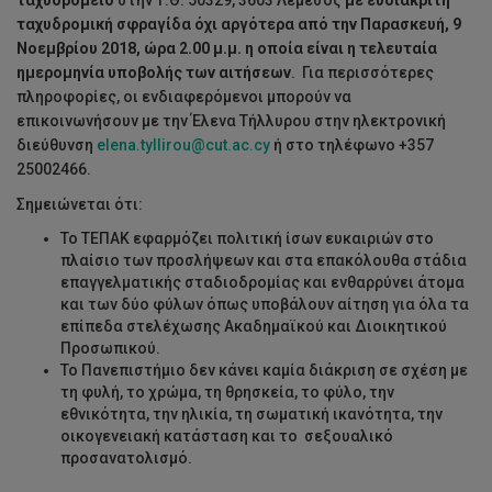
ταχυδρομείο
στην Τ.Θ. 50329, 3603 Λεμεσός
με ευδιάκριτη
ταχυδρομική σφραγίδα όχι αργότερα από την Παρασκευή, 9
Νοεμβρίου 2018, ώρα 2.00 μ.μ. η οποία είναι η τελευταία
ημερομηνία υποβολής των αιτήσεων
. Για περισσότερες
πληροφορίες, οι ενδιαφερόμενοι μπορούν να
επικοινωνήσουν με την Έλενα Τήλλυρου στην ηλεκτρονική
διεύθυνση
elena.tyllirou@cut.ac.cy
ή στο τηλέφωνο +357
25002466.
Σημειώνεται ότι:
Το ΤΕΠΑΚ εφαρμόζει πολιτική ίσων ευκαιριών στο
πλαίσιο των προσλήψεων και στα επακόλουθα στάδια
επαγγελματικής σταδιοδρομίας και ενθαρρύνει άτομα
και των δύο φύλων όπως υποβάλουν αίτηση για όλα τα
επίπεδα στελέχωσης Ακαδημαϊκού και Διοικητικού
Προσωπικού.
Το Πανεπιστήμιο δεν κάνει καμία διάκριση σε σχέση με
τη φυλή, το χρώμα, τη θρησκεία, το φύλο, την
εθνικότητα, την ηλικία, τη σωματική ικανότητα, την
οικογενειακή κατάσταση και το σεξουαλικό
προσανατολισμό.