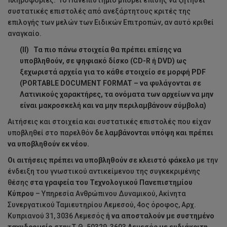
πληροφορίες. Το Πανεπιστήμιο μπορεί επίσης να ζητήσει
συστατικές επιστολές από ανεξάρτητους κριτές της
επιλογής των μελών των Ειδικών Επιτροπών, αν αυτό κριθεί
αναγκαίο.
(ΙΙ) Τα πιο πάνω στοιχεία θα πρέπει επίσης να
υποβληθούν, σε ψηφιακό δίσκο (
CD
-
R
ή
DVD
) ως
ξεχωριστά αρχεία για το κάθε στοιχείο σε μορφή
PDF
(
PORTABLE
DOCUMENT
FORMAT
– να φυλάγονται σε
Λατινικούς χαρακτήρες, τα ονόματα των αρχείων να μην
είναι μακροσκελή και να μην περιλαμβάνουν σύμβολα)
Αιτήσεις και στοιχεία και συστατικές επιστολές που είχαν
υποβληθεί στο παρελθόν
δε λαμβάνονται υπόψη και πρέπει
να υποβληθούν εκ νέου.
Οι αιτήσεις πρέπει να υποβληθούν σε κλειστό φάκελο
με την
ένδειξη του γνωστικού αντικείμενου της συγκεκριμένης
θέσης
στα γραφεία του Τεχνολογικού Πανεπιστημίου
Κύπρου
– Υπηρεσία Ανθρώπινου Δυναμικού, Ακίνητα
Συνεργατικού Ταμιευτηρίου Λεμεσού, 4ος όροφος, Αρχ.
Κυπριανού 31, 3036 Λεμεσός
ή να αποσταλούν με συστημένο