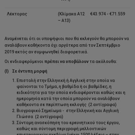
Λέκτορας
(Κλίμακα Α12
€43.974 - €71.559
– Α13)
Αναμένεται ότι οι υποψήφιοι που θα εκλεγούν θα μπορούν να
αναλάβουν καθήκοντα όχι αργότερα από τον Σεπτέμβριο
2019 εκτός αν συμφωνηθεί διαφορετικά.
Οι ενδιαφερόμενοι
πρέπει να υποβάλουν
τα ακόλουθα:
(Ι) Σε έντυπη μορφή
Επιστολή στην Ελληνική ή Αγγλική στην οποία να
φαίνονται το Τμήμα, η βαθμίδα ή οι βαθμίδες, η
ειδικότητα για την οποία ενδιαφέρονται καθώς και η
ημερομηνία κατά την οποία μπορούν να αναλάβουν
καθήκοντα σε περίπτωση εκλογής (2 αντίγραφα)
Βιογραφικό Σημείωμα - στην Ελληνική και Αγγλική
Γλώσσα (2 αντίγραφα)
Σύντομη ανασκόπηση του ερευνητικού τους έργου,
καθώς και σύντομη περιγραφή μελλοντικών
επιστημονικών σχεδίων (μέχρι 1500 λέξεις – στην