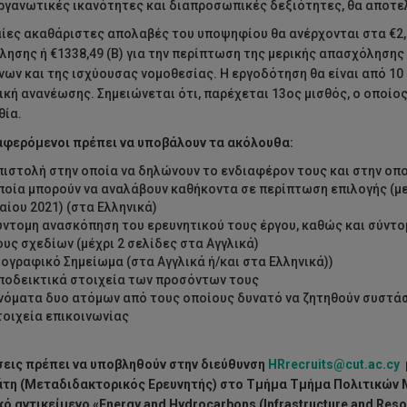
ργανωτικές ικανότητες και διαπροσωπικές δεξιότητες, θα αποτε
αίες ακαθάριστες απολαβές του υποψηφίου θα ανέρχονται στα €2,
ησης ή €1338,49 (Β) για την περίπτωση της μερικής απασχόλησης 
ων και της ισχύουσας νομοθεσίας. Η εργοδότηση θα είναι από 10 
κή ανανέωσης. Σημειώνεται ότι, παρέχεται 13ος μισθός, ο οποίος
θία.
αφερόμενοι πρέπει να υποβάλουν τα ακόλουθα:
πιστολή στην οποία να δηλώνουν το ενδιαφέρον τους και στην οπο
ποία μπορούν να αναλάβουν καθήκοντα σε περίπτωση επιλογής (με
αίου 2021) (στα Ελληνικά)
ύντομη ανασκόπηση του ερευνητικού τους έργου, καθώς και σύντ
ους σχεδίων (μέχρι 2 σελίδες στα Αγγλικά)
ιογραφικό Σημείωμα (στα Αγγλικά ή/και στα Ελληνικά))
ποδεικτικά στοιχεία των προσόντων τους
νόματα δυο ατόμων από τους οποίους δυνατό να ζητηθούν συστά
τοιχεία επικοινωνίας
σεις πρέπει να υποβληθούν
στην διεύθυνση
HRrecruits@cut.ac.cy
μ
τη (
Μεταδιδακτορικός Ερευνητής
)
στο Τμήμα
Τμήμα Πολιτικών 
κό αντικείμενο
«Energy and Hydrocarbons (Infrastructure and Reso