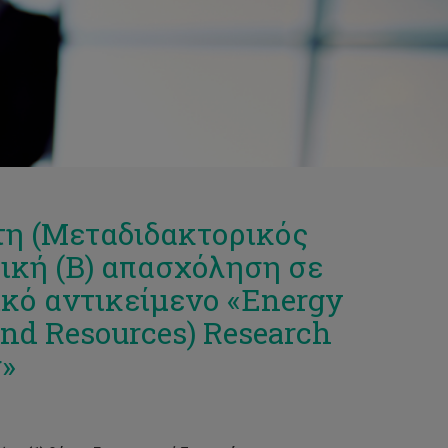
τη (Μεταδιδακτορικός
ρική (Β) απασχόληση σε
κό αντικείμενο «Energy
and Resources) Research
g»