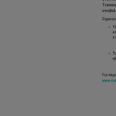
Trainin
υποβολ
Σημειών
Τ
ε
σ
Τ
η
Για περ
www.cut