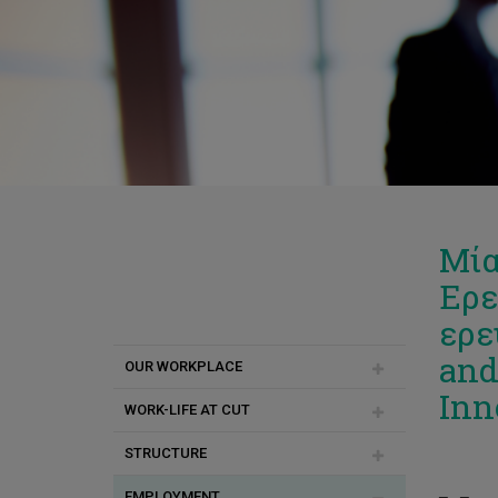
Μία
Ερε
ερε
and
OUR WORKPLACE
Inn
WORK-LIFE AT CUT
Meet the HR Services
STRUCTURE
Meet our employees
Ισότητα
EMPLOYMENT
Contact
Our Community
Career Path