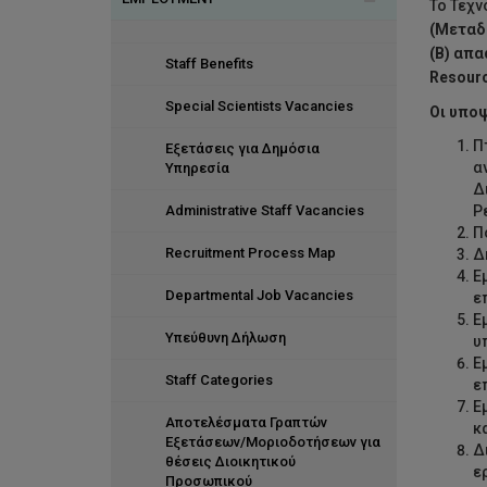
Το Τεχν
(Μεταδ
Our Values
Corporate Social Responsibility
Organisational Structure
(Β) απα
Staff Benefits
Resourc
Investors in People
Health and Wellness
Special Scientists Vacancies
Οι υποψ
HR Management Systems
Distinctions
Π
Εξετάσεις για Δημόσια
α
Staff by numbers
Υπηρεσία
Δ
Administrative Staff Vacancies
Ρ
Π
Recruitment Process Map
Δ
Ε
Departmental Job Vacancies
ε
Ε
Υπεύθυνη Δήλωση
υ
Ε
Staff Categories
ε
Ε
Αποτελέσματα Γραπτών
κ
Εξετάσεων/Μοριοδοτήσεων για
Δ
θέσεις Διοικητικού
ε
Προσωπικού