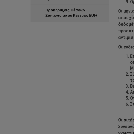
Ο
Προκηρύξεις Θέσεων
Οι μηνι
Συντονιστικού Κέντρου EUt+
απασχόλ
δεδομέν
προοπτι
αντιμισ
Οι ενδι
Ε
ο
Μ
Σ
τ
Β
Α
Ο
Σ
Οι αιτή
Συνεργά
γνωστι