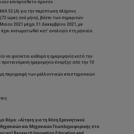
λούν επιπρόσθετο προσόν.
664.52 (Α) για την περίπτωση πλήρους
(72 ώρες ανά μήνα), βάσει των σημερινών
Μαίου 2021 μέχρι 31 Δεκεμβρίου 2021, με
 έχει ενσωματωθεί κατ’ αναλογία στη μηνιαία
ία να φαίνεται καθαρά η ημερομηνία κατά την
 προτεινόμενη ημερομηνία έναρξης από την 10
ομη περιγραφή των μελλοντικών επιστημονικών
σεις
ε θέμα: «Αίτηση για τη θέση Ερευνητικού
Μηχανικών και Μηχανικών Γεωπληροφορικής στο
urces) Research Innovation Education and