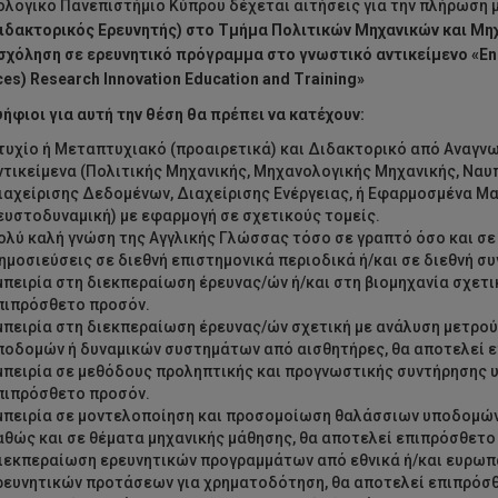
ολογικό Πανεπιστήμιο Κύπρου δέχεται αιτήσεις για την πλήρωση 
ιδακτορικός Ερευνητής)
στο Τμήμα Πολιτικών Μηχανικών και Μηχ
σχόληση σε ερευνητικό πρόγραμμα
στο γνωστικό αντικείμενο «Ene
es) Research Innovation Education and Training»
ήφιοι για αυτή την θέση θα πρέπει να κατέχουν:
τυχίο ή Μεταπτυχιακό (προαιρετικά) και Διδακτορικό από Αναγν
ντικείμενα (Πολιτικής Μηχανικής, Μηχανολογικής Μηχανικής, Ναυ
ιαχείρισης Δεδομένων, Διαχείρισης Ενέργειας, ή Εφαρμοσμένα Μ
ευστοδυναμική) με εφαρμογή σε σχετικούς τομείς.
ολύ καλή γνώση της Αγγλικής Γλώσσας τόσο σε γραπτό όσο και σε
ημοσιεύσεις σε διεθνή επιστημονικά περιοδικά ή/και σε διεθνή συ
μπειρία στη διεκπεραίωση έρευνας/ών ή/και στη βιομηχανία σχετι
πιπρόσθετο προσόν.
μπειρία στη διεκπεραίωση έρευνας/ών σχετική με ανάλυση μετρ
ποδομών ή δυναμικών συστημάτων από αισθητήρες, θα αποτελεί 
μπειρία σε μεθόδους προληπτικής και προγνωστικής συντήρησης υ
πιπρόσθετο προσόν.
μπειρία σε μοντελοποίηση και προσομοίωση θαλάσσιων υποδομών
αθώς και σε θέματα μηχανικής μάθησης, θα αποτελεί επιπρόσθετο
ιεκπεραίωση ερευνητικών προγραμμάτων από εθνικά ή/και ευρωπ
ρευνητικών προτάσεων για χρηματοδότηση, θα αποτελεί επιπρόσ