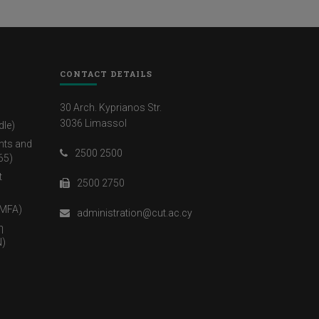
CONTACT DETAILS
30 Arch. Kyprianos Str.
3036 Limassol
dle)
nts and
2500 2500
65)
t
2500 2750
(MFA)
administration@cut.ac.cy
η
)