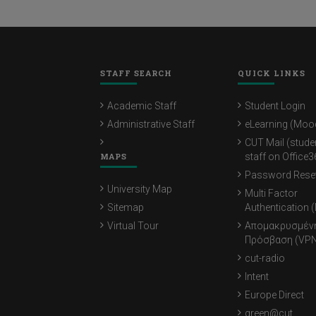
STAFF SEARCH
QUICK LINKS
Academic Staff
Student Login
Administrative Staff
eLearning (Moo
CUT Mail (stude
MAPS
staff on Office3
Password Rese
University Map
Multi Factor
Sitemap
Authentication 
Virtual Tour
Απομακρυσμέν
Πρόσβαση (VPN
cut-radio
Intent
Europe Direct
green@cut