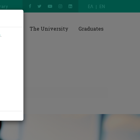
rary
ΕΛ
EN
esearch
The University
Graduates
e
.