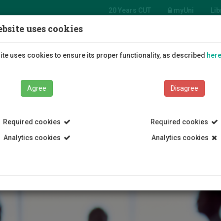
20 Years CUT
myUni
Lib
bsite uses cookies
n
rce
Students
Education
R
te uses cookies to ensure its proper functionality, as described
her
ces
Agree
Disagree
Required cookies
Required cookies
Analytics cookies
Analytics cookies
tive Services
Human Resource Services
Employment