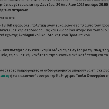
g
» όχι αργότερα από την Δευτέρα, 29 Απριλίου 2021 και ώρα 20:00
ής των αιτήσεων.
εται ότι:
ο ΤΕΠΑΚ εφαρμόζει πολιτική ίσων ευκαιριών στο πλαίσιο των πρ
παγγελματικής σταδιοδρομίας και ενθαρρύνει άτομα και των δύο 
τελέχωσης Ακαδημαϊκού και Διοικητικού Προσωπικού.
ο Πανεπιστήμιο δεν κάνει καμία διάκριση σε σχέση με τη φυλή, το χ
λικία, τη σωματική ικανότητα, την οικογενειακή κατάσταση και τ
ισσότερες πληροφορίες οι ενδιαφερόμενοι μπορούν να επισκεφθο
.ac.cy
ή να επικοινωνήσουν με την Καθηγήτρια Τούλα Ονουφρίου σ