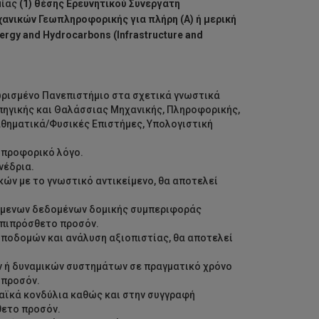
μίας
(1) θέσης Ερευνητικού Συνεργάτη
ανικών Γεωπληροφορικής για πλήρη (Α) ή μερική
rgy and Hydrocarbons (Infrastructure and
ωρισμένο Πανεπιστήμιο στα σχετικά γνωστικά
πηγικής και Θαλάσσιας Μηχανικής, Πληροφορικής,
αθηματικά/Φυσικές Επιστήμες, Υπολογιστική
 προφορικό λόγο.
νέδρια.
κών με το γνωστικό αντικείμενο, θα αποτελεί
ούμενων δεδομένων δομικής συμπεριφοράς
επιπρόσθετο προσόν.
ποδομών και ανάλυση αξιοπιστίας, θα αποτελεί
 ή δυναμικών συστημάτων σε πραγματικό χρόνο
 προσόν.
αϊκά κονδύλια καθώς και στην συγγραφή
θετο προσόν.