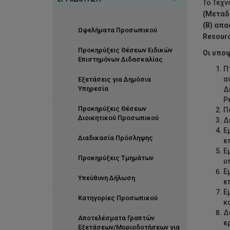
Το Τεχν
(Μεταδ
Αξίες Προσωπικού
Εταιρική Κοινωνική Ευθύνη
Οργανογράμματα
(Β) απα
Ωφελήματα Προσωπικού
Resourc
Investors in People
Υγεία και Ευεξία
Προκηρύξεις Θέσεων Ειδικών
Οι υποψ
Σύστηματα Διεύθυνσης
Διακρίσεις
Επιστημόνων Διδασκαλίας
Ανθρώπινου Δυναμικού
Π
α
Εξετάσεις για Δημόσια
Το προσωπικό σε αριθμούς
Υπηρεσία
Δ
Ρ
Προκηρύξεις Θέσεων
Π
Διοικητικού Προσωπικού
Δ
Ε
Διαδικασία Πρόσληψης
ε
Ε
Προκηρύξεις Τμημάτων
υ
Ε
Υπεύθυνη Δήλωση
ε
Ε
Κατηγορίες Προσωπικού
κ
Δ
Αποτελέσματα Γραπτών
ε
Εξετάσεων/Μοριοδοτήσεων για