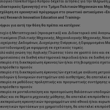
ολογικό Πανεπιστήμιο Κύπρου δέχεται αιτήσεις για την πλήρωση 
ιδακτορικός Ερευνητής)
στο Τμήμα Πολιτικών Μηχανικών και Μηχ
σχόληση σε ερευνητικό πρόγραμμα
στο γνωστικό αντικείμενο «Ene
es) Research Innovation Education and Training»
ήφιοι για αυτή την θέση θα πρέπει να κατέχουν:
τυχίο ή Μεταπτυχιακό (προαιρετικά) και Διδακτορικό από Αναγν
ντικείμενα (Πολιτικής Μηχανικής, Μηχανολογικής Μηχανικής, Ναυ
ιαχείρισης Δεδομένων, Διαχείρισης Ενέργειας, ή Εφαρμοσμένα Μ
ευστοδυναμική) με εφαρμογή σε σχετικούς τομείς.
ολύ καλή γνώση της Αγγλικής Γλώσσας τόσο σε γραπτό όσο και σε
ημοσιεύσεις σε διεθνή επιστημονικά περιοδικά ή/και σε διεθνή συ
μπειρία στη διεκπεραίωση έρευνας/ών ή/και στη βιομηχανία σχετι
πιπρόσθετο προσόν.
μπειρία στη διεκπεραίωση έρευνας/ών σχετική με ανάλυση μετρ
ποδομών ή δυναμικών συστημάτων από αισθητήρες, θα αποτελεί 
μπειρία σε μεθόδους προληπτικής και προγνωστικής συντήρησης υ
πιπρόσθετο προσόν.
μπειρία σε μοντελοποίηση και προσομοίωση θαλάσσιων υποδομών
αθώς και σε θέματα μηχανικής μάθησης, θα αποτελεί επιπρόσθετο
ιεκπεραίωση ερευνητικών προγραμμάτων από εθνικά ή/και ευρωπ
ρευνητικών προτάσεων για χρηματοδότηση, θα αποτελεί επιπρόσ