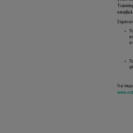
Trainin
υποβολ
Σημειών
Τ
ε
σ
Τ
η
Για περ
www.cut