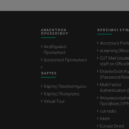
ΑΝΑΖΗΤΗΣΗ
ΧΡΗΣΙΜΟΙ ΣΥΝ
ΠΡΟΣΩΠΙΚΟΥ
Φοιτητικό Porta
Ακαδημαϊκό
eLearning (Moo
Προσωπικό
CUT Mail (stude
Διοικητικό Προσωπικό
staff on Office3
Επανέκδοση Κ
ΧΑΡΤΕΣ
(Password Rese
Multi Factor
Χάρτης Πανεπιστημίου
Authentication 
Χάρτης Πλοήγησης
Απομακρυσμέν
Virtual Tour
Πρόσβαση (VPN
cut-radio
Intent
Europe Direct