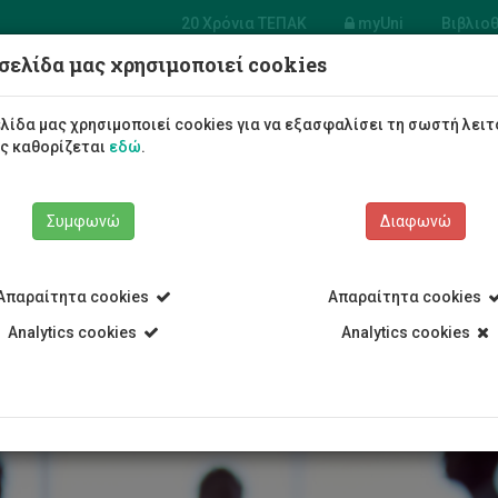
20 Χρόνια ΤΕΠΑΚ
myUni
Βιβλιο
σελίδα μας χρησιμοποιεί cookies
σία
ώπινου
Φοιτητές/τριες
Σπουδές
λίδα μας χρησιμοποιεί cookies για να εξασφαλίσει τη σωστή λειτ
ικού
ως καθορίζεται
εδώ
.
Συμφωνώ
Διαφωνώ
Απαραίτητα cookies
Απαραίτητα cookies
 Υπηρεσίες
Υπηρεσία Ανθρώπινου Δυναμικού
Εργοδότηση
Analytics cookies
Analytics cookies