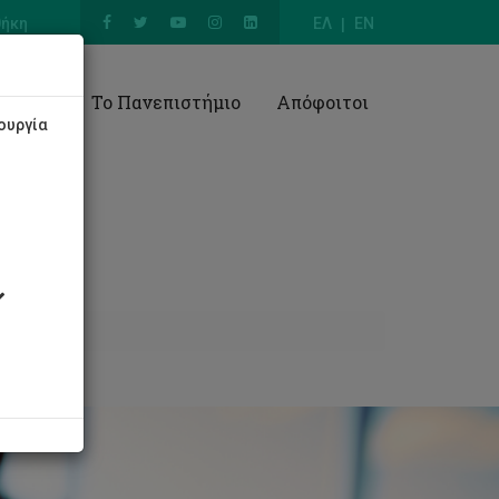
θήκη
ΕΛ
EN
Έρευνα
Το Πανεπιστήμιο
Απόφοιτοι
ουργία