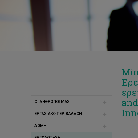
Μία
Ερε
ερε
and
ΟΙ ΑΝΘΡΩΠΟΙ ΜΑΣ
Inn
ΕΡΓΑΣΙΑΚΟ ΠΕΡΙΒΑΛΛΟΝ
Γνωρίστε την ΥΑΔ
ΔΟΜΗ
Γνωρίστε τους ανθρώπους μας
Ισότητα
ΕΡΓΟΔΟΤΗΣΗ
Επικοινωνία
Πανεπιστημιακή Κοινότητα
Διαδρομή Καριέρας