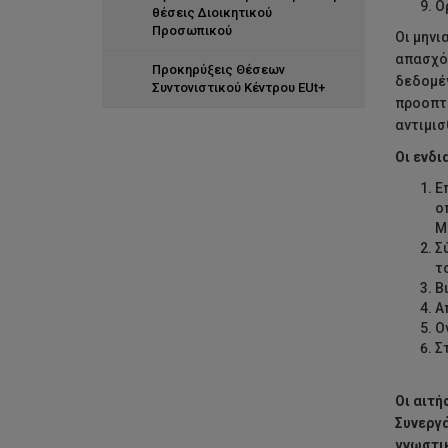
Ο
θέσεις Διοικητικού
Προσωπικού
Οι μηνι
απασχόλ
Προκηρύξεις Θέσεων
δεδομέν
Συντονιστικού Κέντρου EUt+
προοπτι
αντιμισ
Οι ενδι
Ε
ο
Μ
Σ
τ
Β
Α
Ο
Σ
Οι αιτή
Συνεργά
γνωστι