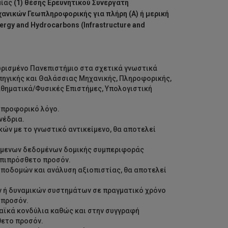
μίας
(1) θέσης Ερευνητικού Συνεργάτη
ανικών Γεωπληροφορικής για πλήρη (Α) ή μερική
rgy and Hydrocarbons (Infrastructure and
ωρισμένο Πανεπιστήμιο στα σχετικά γνωστικά
πηγικής και Θαλάσσιας Μηχανικής, Πληροφορικής,
αθηματικά/Φυσικές Επιστήμες, Υπολογιστική
 προφορικό λόγο.
νέδρια.
κών με το γνωστικό αντικείμενο, θα αποτελεί
ούμενων δεδομένων δομικής συμπεριφοράς
επιπρόσθετο προσόν.
ποδομών και ανάλυση αξιοπιστίας, θα αποτελεί
 ή δυναμικών συστημάτων σε πραγματικό χρόνο
 προσόν.
αϊκά κονδύλια καθώς και στην συγγραφή
θετο προσόν.