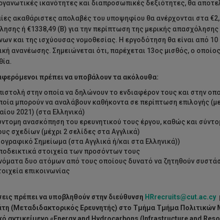
ργανωτικές ικανότητες και διαπροσωπικές δεξιότητες, θα αποτε
αίες ακαθάριστες απολαβές του υποψηφίου θα ανέρχονται στα €2,
ησης ή €1338,49 (Β) για την περίπτωση της μερικής απασχόλησης 
ων και της ισχύουσας νομοθεσίας. Η εργοδότηση θα είναι από 10 
κή ανανέωσης. Σημειώνεται ότι, παρέχεται 13ος μισθός, ο οποίος
θία.
αφερόμενοι πρέπει να υποβάλουν τα ακόλουθα:
πιστολή στην οποία να δηλώνουν το ενδιαφέρον τους και στην οπο
ποία μπορούν να αναλάβουν καθήκοντα σε περίπτωση επιλογής (με
αίου 2021) (στα Ελληνικά)
ύντομη ανασκόπηση του ερευνητικού τους έργου, καθώς και σύντ
ους σχεδίων (μέχρι 2 σελίδες στα Αγγλικά)
ιογραφικό Σημείωμα (στα Αγγλικά ή/και στα Ελληνικά))
ποδεικτικά στοιχεία των προσόντων τους
νόματα δυο ατόμων από τους οποίους δυνατό να ζητηθούν συστά
τοιχεία επικοινωνίας
σεις πρέπει να υποβληθούν
στην διεύθυνση
HRrecruits@cut.ac.cy
μ
τη (
Μεταδιδακτορικός Ερευνητής
)
στο Τμήμα
Τμήμα Πολιτικών 
κό αντικείμενο
«Energy and Hydrocarbons (Infrastructure and Reso