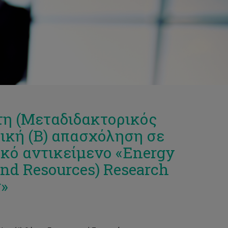
τη (Μεταδιδακτορικός
ρική (Β) απασχόληση σε
κό αντικείμενο «Energy
and Resources) Research
g»