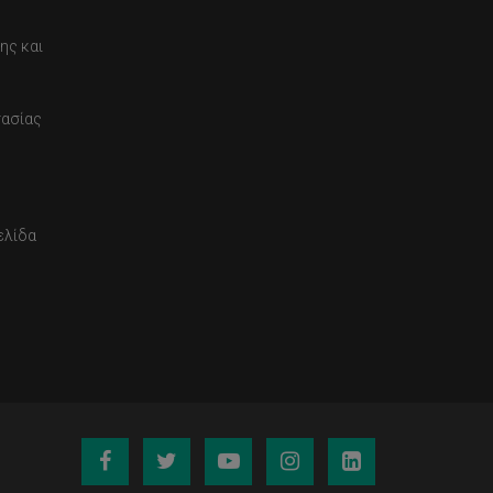
ης και
τασίας
ελίδα