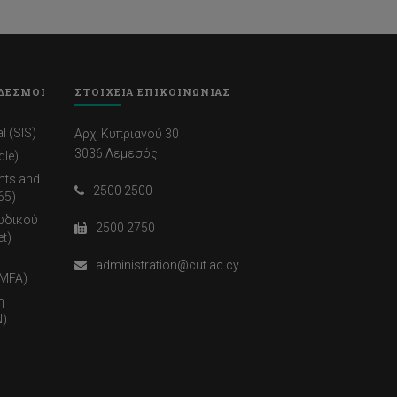
ΔΕΣΜΟΙ
ΣΤΟΙΧΕΙΑ ΕΠΙΚΟΙΝΩΝΙΑΣ
l (SIS)
Αρχ. Κυπριανού 30
3036 Λεμεσός
dle)
nts and
2500 2500
65)
ωδικού
2500 2750
t)
administration@cut.ac.cy
(MFA)
η
)