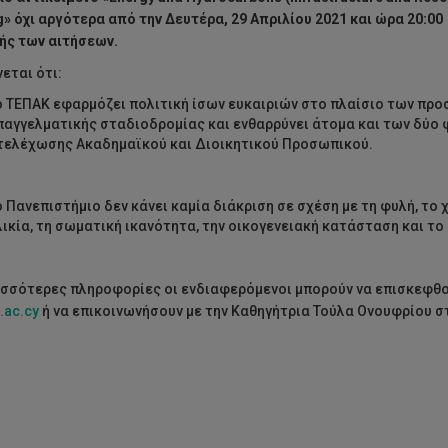
g
» όχι αργότερα από την Δευτέρα, 29 Απριλίου 2021 και ώρα 20:00
ής των αιτήσεων.
εται ότι:
ο ΤΕΠΑΚ εφαρμόζει πολιτική ίσων ευκαιριών στο πλαίσιο των πρ
παγγελματικής σταδιοδρομίας και ενθαρρύνει άτομα και των δύο 
τελέχωσης Ακαδημαϊκού και Διοικητικού Προσωπικού.
ο Πανεπιστήμιο δεν κάνει καμία διάκριση σε σχέση με τη φυλή, το χ
λικία, τη σωματική ικανότητα, την οικογενειακή κατάσταση και τ
ισσότερες πληροφορίες οι ενδιαφερόμενοι μπορούν να επισκεφθο
.ac.cy
ή να επικοινωνήσουν με την Καθηγήτρια Τούλα Ονουφρίου σ