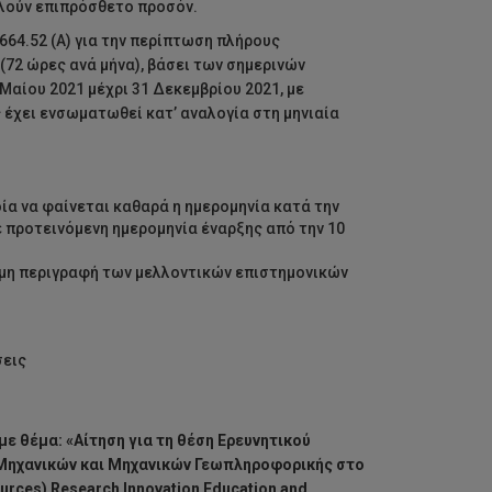
λούν επιπρόσθετο προσόν.
664.52 (Α) για την περίπτωση πλήρους
(72 ώρες ανά μήνα), βάσει των σημερινών
Μαίου 2021 μέχρι 31 Δεκεμβρίου 2021, με
 έχει ενσωματωθεί κατ’ αναλογία στη μηνιαία
ία να φαίνεται καθαρά η ημερομηνία κατά την
 προτεινόμενη ημερομηνία έναρξης από την 10
ομη περιγραφή των μελλοντικών επιστημονικών
σεις
ε θέμα: «Αίτηση για τη θέση Ερευνητικού
Μηχανικών και Μηχανικών Γεωπληροφορικής στο
urces) Research Innovation Education and