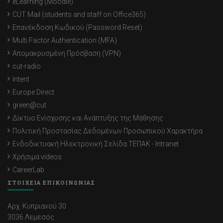
eLearning (Moodle)
CUT Mail (students and staff on Office365)
Επανέκδοση Κωδικού (Password Reset)
Multi Factor Authentication (MFA)
Απομακρυσμένη Πρόσβαση (VPN)
cut-radio
Intent
Europe Direct
green@cut
Δίκτυο Ενίσχυσης και Ανάπτυξης της Μάθησης
Πολιτική Προστασίας Δεδομένων Προσωπικού Χαρακτήρα
Ενδοδικτυακή Ηλεκτρονική Σελίδα ΤΕΠΑΚ - Intranet
Χρήσιμα videos
CareerLab
ΣΤΟΙΧΕΙΑ ΕΠΙΚΟΙΝΩΝΙΑΣ
Αρχ. Κυπριανού 30
3036 Λεμεσός