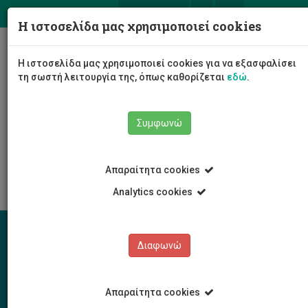
ΕΛ
EN
Η ιστοσελίδα μας χρησιμοποιεί cookies
Togg
Η ιστοσελίδα μας χρησιμοποιεί cookies για να εξασφαλίσει
navig
τη σωστή λειτουργία της, όπως καθορίζεται
εδώ
.
Το Πανεπιστήμιο
Διοίκηση
Συμφωνώ
Διοικητικές Υπηρεσίες
Υπηρεσία Οικονομικών
Συμβάσεις, Παραγγελίες και Αγορές
Διαγωνισμοί σε Εξέλιξη
Απαραίτητα cookies
Analytics cookies
Διαφωνώ
Απαραίτητα cookies