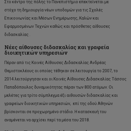
Στο κέντρο της πόλης το Πανεπιστήμιο επεκτείνεται με
Κωνσταντίνος Ονησιφόρου
στόχο τη δημιουργία νέων υποδομών για τις Σχολές
Μέλιος Καρακώστας
Επικοινωνίας και Μέσων Ενημέρωσης, Καλών και
Εφαρμοσμένων Τεχνών καθώς και πρόσθετες αίθουσες
Μαρίνα Αλιούρη
διδασκαλίας .
Παναγιώτης Πελεκάνος
Νέες αίθουσες διδασκαλίας και γραφεία
διοικητικών υπηρεσιών
Αιμίλιος Αντωνίου
Πέραν από τις Κοινές Αίθουσες Διδασκαλίας Ανδρέας
Ιωάννης Αυγουστή
Θεμιστοκλέους οι οποίες τέθηκαν σε λειτουργία το 2007, το
Κυριάκος Νεοφύτου
2014 λειτούργησαν και οι Κοινές Αίθουσες Διδασκαλίας Τάσσος
Κυριάκος Νικολάου
Παπαδόπουλος δυναμικότητας πέραν των 800 ατόμων. Οι
μελέτες για τρίτο σύμπλεγμα έξι αιθουσών διδασκαλίας και
Χριστίνα Καζαμία Σαββίδου
γραφείων διοικητικών υπηρεσιών, επί της οδού Αθηνών
Μαρία Γ. Ιωάννου
βρίσκονται σε προχωρημένο στάδιο. Η κατασκευή του
αναμένεται να αρχίσει περί τα μέσα του 2018.
Μελέτιος Μελετίου