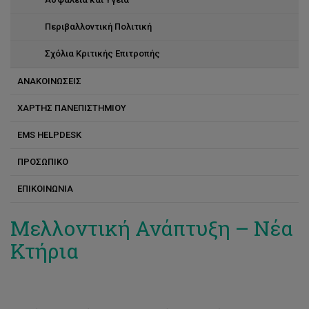
Περιβαλλοντική Πολιτική
Σχόλια Κριτικής Επιτροπής
ΑΝΑΚΟΙΝΩΣΕΙΣ
ΧΑΡΤΗΣ ΠΑΝΕΠΙΣΤΗΜΙΟΥ
EMS HELPDESK
ΠΡΟΣΩΠΙΚΟ
ΕΠΙΚΟΙΝΩΝΙΑ
Άννα-Μαρία Θεοδοσίου
Ανδρέας Διονυσίου
Μελλοντική Ανάπτυξη – Νέα
Κτήρια
Γεωργία Θεμιστοκλέους
Γιάννης Βακανάς
Γιώργος Παπαγεωργίου