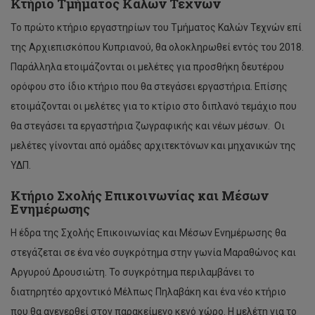
Κτήριο Τμήματος Καλών Τεχνών
Χριστίνα Χρίστου
Το πρώτο κτήριο εργαστηρίων του Τμήματος Καλών Τεχνών επί
Μυριάνθη Αστανιώτη
της Αρχιεπισκόπου Κυπριανού, θα ολοκληρωθεί εντός του 2018.
Έλλη Παπαλουκά
Παράλληλα ετοιμάζονται οι μελέτες για προσθήκη δευτέρου
Μάριος Στυλιανού
ορόφου στο ίδιο κτήριο που θα στεγάσει εργαστήρια. Επίσης
ετοιμάζονται οι μελέτες για το κτίριο στο διπλανό τεμάχιο που
Σταύρος Χαραλάμπους
θα στεγάσει τα εργαστήρια ζωγραφικής και νέων μέσων. Οι
Αλέξανδρος Τριανταφυλλίδης
μελέτες γίνονται από ομάδες αρχιτεκτόνων και μηχανικών της
ΥΔΠ.
Μάριος Κερίμης
Κτήριο Σχολής Επικοινωνίας και Μέσων
Χαράλαμπος Ιωάννου
Ενημέρωσης
Γιαννάκης Ιωάννου
Η έδρα της Σχολής Επικοινωνίας και Μέσων Ενημέρωσης θα
Κωνσταντίνος Ναδιώτης
στεγάζεται σε ένα νέο συγκρότημα στην γωνία Μαραθώνος και
Αργυρού Δρουσιώτη. Το συγκρότημα περιλαμβάνει το
Άθως Γεωργίου
διατηρητέο αρχοντικό Μέλπως Πηλαβάκη και ένα νέο κτήριο
Μαρίκκα Νικολάου
που θα ανεγερθεί στον παρακείμενο κενό χώρο. Η μελέτη για το