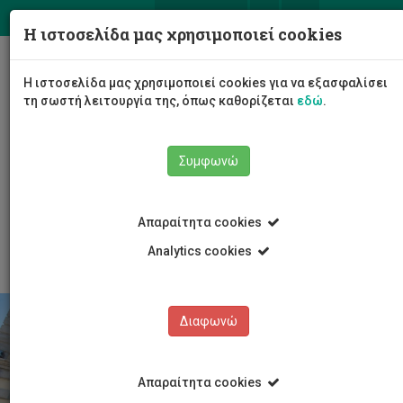
ΕΛ
EN
Η ιστοσελίδα μας χρησιμοποιεί cookies
Togg
Η ιστοσελίδα μας χρησιμοποιεί cookies για να εξασφαλίσει
navig
τη σωστή λειτουργία της, όπως καθορίζεται
εδώ
.
Το Πανεπιστήμιο
Διοίκηση
Συμφωνώ
Διοικητικές Υπηρεσίες
Υπηρεσία Διαχείρισης Περιουσίας
Τομέας και Δραστηριότητες
Απαραίτητα cookies
Μελλοντική Ανάπτυξη – Νέα Κτήρια
Analytics cookies
Διαφωνώ
Απαραίτητα cookies