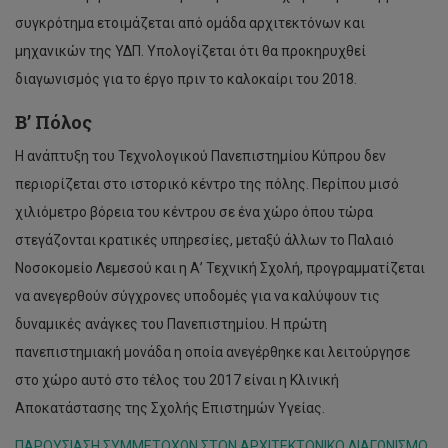
Χαράλαμπος Βουνιώτης
συγκρότημα ετοιμάζεται από ομάδα αρχιτεκτόνων και
μηχανικών της ΥΔΠ. Υπολογίζεται ότι θα προκηρυχθεί
Κυριάκος Αλλαγιώτης
διαγωνισμός για το έργο πριν το καλοκαίρι του 2018.
Γιώργος Λευκαρίτης
Β’ Πόλος
Κώστας Στάυρου
Η ανάπτυξη του Τεχνολογικού Πανεπιστημίου Κύπρου δεν
περιορίζεται στο ιστορικό κέντρο της πόλης. Περίπου μισό
χιλιόμετρο βόρεια του κέντρου σε ένα χώρο όπου τώρα
στεγάζονται κρατικές υπηρεσίες, μεταξύ άλλων το Παλαιό
Νοσοκομείο Λεμεσού και η Α’ Τεχνική Σχολή, προγραμματίζεται
να ανεγερθούν σύγχρονες υποδομές για να καλύψουν τις
δυναμικές ανάγκες του Πανεπιστημίου. Η πρώτη
πανεπιστημιακή μονάδα η οποία ανεγέρθηκε και λειτούργησε
στο χώρο αυτό στο τέλος του 2017 είναι η Κλινική
Αποκατάστασης της Σχολής Επιστημών Υγείας.
ΠΑΡΟΥΣΙΑΣΗ ΣΥΜΜΕΤΟΧΩΝ ΣΤΟΝ ΑΡΧΙΤΕΚΤΟΝΙΚΟ ΔΙΑΓΩΝΙΣΜΟ