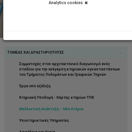
Analytics cookies
ΤΟΜΕΑΣ ΚΑΙ ΔΡΑΣΤΗΡΙΟΤΗΤΕΣ
Συμμετοχές στον αρχιτεκτονικό διαγωνισμό ενός
σταδίου για την ανέγερση κτηριακών εγκασταστάσεων
του Τμήματος Πολυμέσων και Γραφικών Τεχνών
Έργα υπό εξέλιξη
Κτηριακή Υποδομή - Χάρτης κτηρίων ΤΠΚ
Μελλοντική Ανάπτυξη – Νέα Κτήρια
Υποστηρικτικές Υπηρεσίες
Ασφάλεια και Υγεία