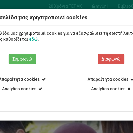
20 Χρόνια ΤΕΠΑΚ
myUni
Βιβλιο
σελίδα μας χρησιμοποιεί cookies
Φοιτητές/τριες
Σπουδές
λίδα μας χρησιμοποιεί cookies για να εξασφαλίσει τη σωστή λειτ
ως καθορίζεται
εδώ
.
Συμφωνώ
Διαφωνώ
Απαραίτητα cookies
Απαραίτητα cookies
α Περιστασιακή Φοίτηση
Analytics cookies
Analytics cookies