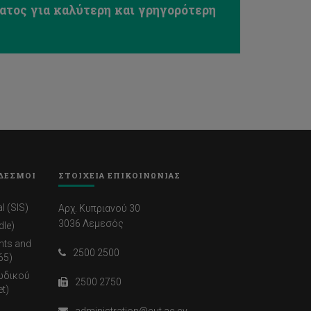
τος για καλύτερη και γρηγορότερη
ΔΕΣΜΟΙ
ΣΤΟΙΧΕΙΑ ΕΠΙΚΟΙΝΩΝΙΑΣ
l (SIS)
Αρχ. Κυπριανού 30
3036 Λεμεσός
dle)
nts and
2500 2500
65)
ωδικού
2500 2750
t)