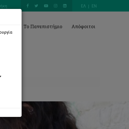
θήκη
ΕΛ
EN
Έρευνα
Το Πανεπιστήμιο
Απόφοιτοι
ουργία