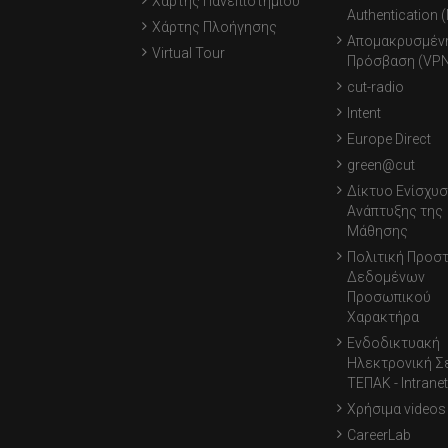
Χάρτης Πανεπιστημίου
Authentication 
Χάρτης Πλοήγησης
Απομακρυσμέν
Virtual Tour
Πρόσβαση (VPN
cut-radio
Intent
Europe Direct
green@cut
Δίκτυο Ενίσχυσ
Ανάπτυξης της
Μάθησης
Πολιτική Προσ
Δεδομένων
Προσωπικού
Χαρακτήρα
Ενδοδικτυακή
Ηλεκτρονική Σ
ΤΕΠΑΚ - Intranet
Χρήσιμα videos
CareerLab