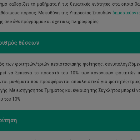
ήμα καθορίζει τα μαθήματα ή τις θεματικές ενότητες στα οποία θ
αθέσιμους πόρους. Με ευθύνη της Υπηρεσίας Σπουδών
δημοσιεύοντ
ς σε κάθε πρόγραμμα και σχετικές πληροφορίες.
ριθμός θέσεων
ός των φοιτητών/τριών περιστασιακής φοίτησης, συνυπολογιζόμενο
ρεί να ξεπερνά το ποσοστό του 10% των κανονικών φοιτητών π
νται μαθήματα που προσφέρονται αποκλειστικά για φοιτητές/τριες
γής. Με εισήγηση του Τμήματος και έγκριση της Συγκλήτου μπορεί ν
ου του 10%.
οίτηση