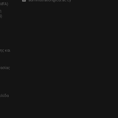
administration@cut.ac.cy
(MFA)
η
)
ης και
τασίας
ελίδα