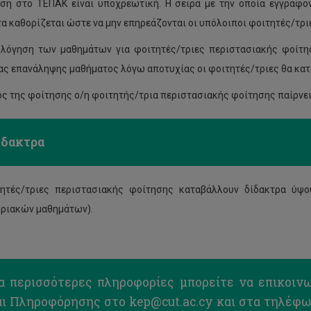
ση στο ΤΕΠΑΚ είναι υποχρεωτική. Η σειρά με την οποία εγγράφον
α καθορίζεται ώστε να μην επηρεάζονται οι υπόλοιποι φοιτητές/τρι
λόγηση των μαθημάτων για φοιτητές/τριες περιστασιακής φοίτησ
ας επανάληψης μαθήματος λόγω αποτυχίας οι φοιτητές/τριες θα κατ
ος της φοίτησης ο/η φοιτητής/τρια περιστασιακής φοίτησης παίρνε
ίδακτρα
τητές/τριες περιστασιακής φοίτησης καταβάλλουν δίδακτρα ύψ
ριακών μαθημάτων).
ια περισσότερες πληροφορίες μπορείτε να επικοιν
αι Πληροφόρησης στο
kep@cut.ac.cy
και στα τηλέφω