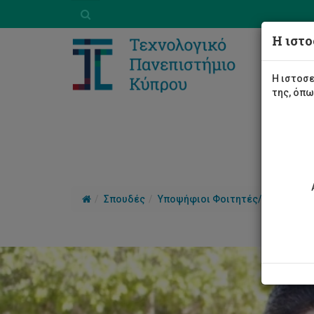
Η ιστο
Η ιστοσε
της, όπ
Σπουδές
Υποψήφιοι Φοιτητές/τριες
Γι