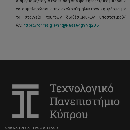
διαμέρισμα/τα για ενοικίαση από φοιτητές/τριες μπορούν
να συμπληρώσουν την ακόλουθη ηλεκτρονική φόρμα με
τα στοιχεία του/των διαθέσιμου/ων υποστατικού/
ών:
https://forms.gle/YrqyH8sa64gVNq2D6
ΑΝΑΖΗΤΗΣΗ ΠΡΟΣΩΠΙΚΟΥ