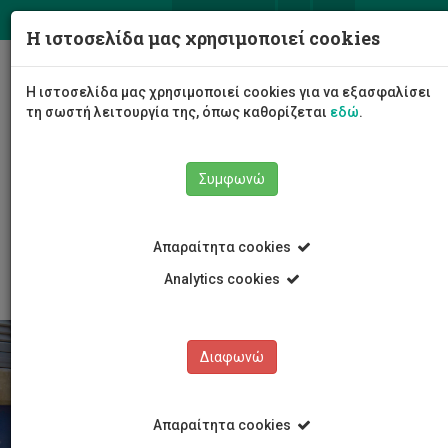
ΕΛ
EN
Η ιστοσελίδα μας χρησιμοποιεί cookies
Togg
Η ιστοσελίδα μας χρησιμοποιεί cookies για να εξασφαλίσει
navig
τη σωστή λειτουργία της, όπως καθορίζεται
εδώ
.
Συμφωνώ
Σπουδές
Υποψήφιοι Φοιτητές/τριες
Απαραίτητα cookies
Εξεύρεση Διαμονής
Ιδιωτικά διαμερίσματα
Analytics cookies
Διαφωνώ
Απαραίτητα cookies