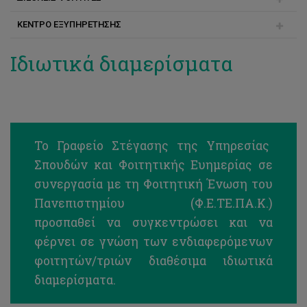
Προγράμματα Μάστερ
ΚΕΝΤΡΟ ΕΞΥΠΗΡΕΤΗΣΗΣ
Ειδικές Κατηγορίες - με Παγκύπριες
Υποβολή αίτησης
Στήριξη φοιτητών
Πριν την άφιξη
Προγράμματα Διδακτορικού
Υποβολή αίτησης
Έξοδα σπουδών και διαβίωσης
Μετά την άφιξη
Τηλέφωνα Επικοινωνίας
Ιδιωτικά διαμερίσματα
Εγγραφή
Μετεγγραφές και 2ο πτυχίο
Διεθνείς Φοιτητές
Υπηρεσίες Πληροφορικής
Υποβολή αίτησης
Προγράμματα πτυχίου
Χάρτες και Κτήρια
Κενές θέσεις
Κρατήσεις αιθουσών
Το Γραφείο Στέγασης της Υπηρεσίας
Ειδικές Κατηγορίες - με Διεθνείς Εξετάσεις
Ασφάλεια Κτηρίων
Σπουδών και Φοιτητικής Ευημερίας σε
συνεργασία με τη Φοιτητική Ένωση του
Συχνές Ερωτήσεις
Γενική ασφάλιση ατυχημάτων
Πανεπιστημίου (Φ.Ε.ΤΕ.ΠΑ.Κ.)
Αποτελέσματα κατανομής θέσεων
Κέντρο Πρώτων Βοηθειών
προσπαθεί να συγκεντρώσει και να
Eγγραφή και κράτηση θέσης
φέρνει σε γνώση των ενδιαφερόμενων
φοιτητών/τριών διαθέσιμα ιδιωτικά
διαμερίσματα.