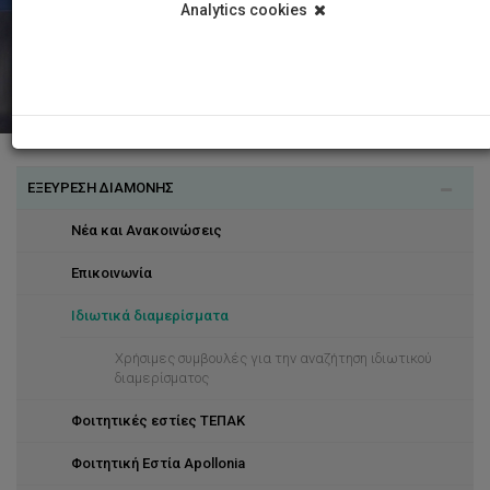
Analytics cookies
ΕΞΕΥΡΕΣΗ ΔΙΑΜΟΝΗΣ
Νέα και Ανακοινώσεις
Επικοινωνία
Ιδιωτικά διαμερίσματα
Χρήσιμες συμβουλές για την αναζήτηση ιδιωτικού
διαμερίσματος
Φοιτητικές εστίες ΤΕΠΑΚ
Φοιτητική Εστία Apollonia