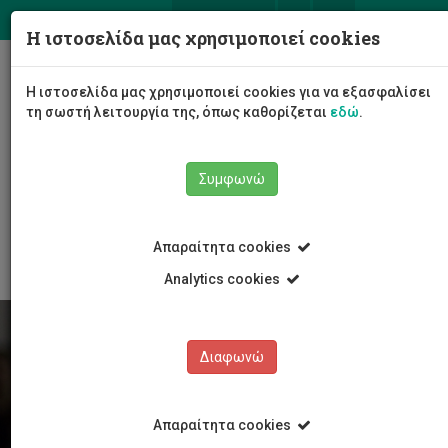
ΕΛ
EN
Η ιστοσελίδα μας χρησιμοποιεί cookies
Togg
Η ιστοσελίδα μας χρησιμοποιεί cookies για να εξασφαλίσει
navig
τη σωστή λειτουργία της, όπως καθορίζεται
εδώ
.
Συμφωνώ
Φοιτητές/τριες
Νέα & Εκδηλώσεις
Άρθρο
Απαραίτητα cookies
Analytics cookies
Διαφωνώ
Απαραίτητα cookies