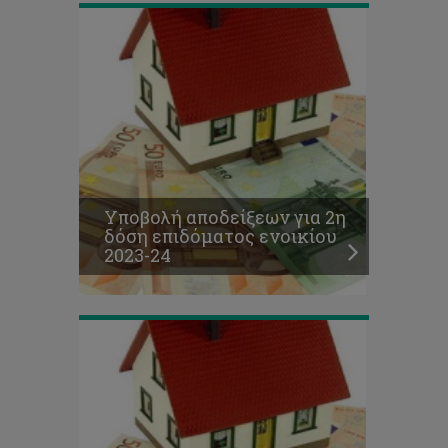
Υποβολή
δικαιολογητικών
για
επίδομα
ενοικίου
Υποβολή αποδείξεων για 2η
2023-
δόση επιδόματος ενοικίου
24
2023-24
(τελευταίες
αιτήσεις)
Μοριοδότηση