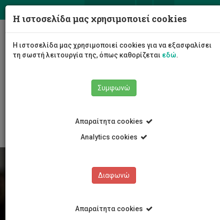
ΕΛ
EN
Η ιστοσελίδα μας χρησιμοποιεί cookies
Togg
Η ιστοσελίδα μας χρησιμοποιεί cookies για να εξασφαλίσει
navig
τη σωστή λειτουργία της, όπως καθορίζεται
εδώ
.
Συμφωνώ
Φοιτητές/τριες
Νέα & Εκδηλώσεις
Άρθρο
Απαραίτητα cookies
Analytics cookies
Διαφωνώ
Απαραίτητα cookies