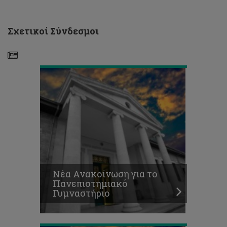
Ανακοίνωση
για
το
Σχετικοί Σύνδεσμοι
Πανεπιστημιακό
Γυμναστήριο
«Τρέχουμε
μαζί
Νέα Ανακοίνωση για το
με
Πανεπιστημιακό
την
Γυμναστήριο
Εθνική
μας!»