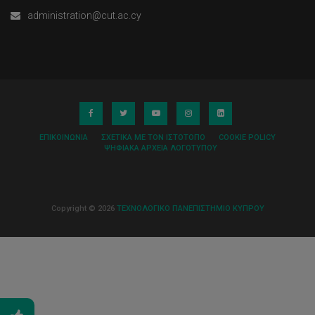
administration@cut.ac.cy
ΕΠΙΚΟΙΝΩΝΊΑ
ΣΧΕΤΙΚΆ ΜΕ ΤΟΝ ΙΣΤΌΤΟΠΟ
COOKIE POLICY
ΨΗΦΙΑΚΆ ΑΡΧΕΊΑ ΛΟΓΌΤΥΠΟΥ
Copyright © 2026
ΤΕΧΝΟΛΟΓΙΚΟ ΠΑΝΕΠΙΣΤΗΜΙΟ ΚΥΠΡΟΥ