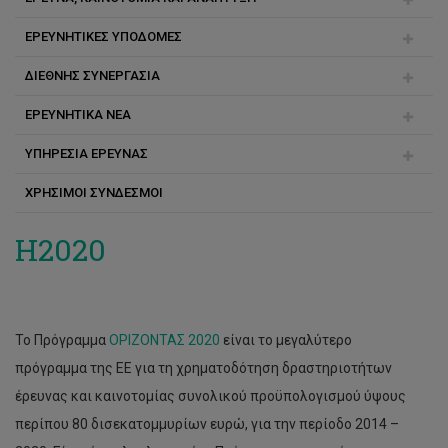
ΕΡΕΥΝΗΤΙΚΕΣ ΥΠΟΔΟΜΕΣ
INTENT
ΔΙΕΘΝΗΣ ΣΥΝΕΡΓΑΣΙΑ
Στατιστικά Στοιχεία
Ερευνητικά Εργαστήρια
ΕΡΕΥΝΗΤΙΚΑ ΝΕΑ
Χρηματοδοτούμενα Έργα
Ερευνητικά Κέντρα
Erasmus
ΥΠΗΡΕΣΙΑ ΕΡΕΥΝΑΣ
Γραφείο Διασύνδεσης
Άρθρα-Δημοσιεύσεις
ΧΡΗΣΙΜΟΙ ΣΥΝΔΕΣΜΟΙ
Διεθνής Συνεργασία
Case Studies
Ανακοινώσεις
Europe Direct Λεμεσού
Κανόνες-Κανονισμοί
H2020
Προσωπικό
Επικοινωνία
Το Πρόγραμμα
ΟΡΙΖΟΝΤΑΣ 2020
είναι το μεγαλύτερο
Υποβολή Αιτημάτων / Ενημέρωση Υπηρεσίας Έρευνας
πρόγραμμα της ΕΕ για τη χρηματοδότηση δραστηριοτήτων
έρευνας και καινοτομίας συνολικού προϋπολογισμού ύψους
περίπου 80 δισεκατομμυρίων ευρώ, για την περίοδο 2014 –