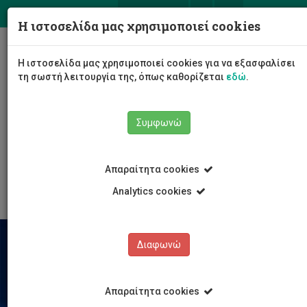
ΕΛ
EN
Η ιστοσελίδα μας χρησιμοποιεί cookies
Togg
Η ιστοσελίδα μας χρησιμοποιεί cookies για να εξασφαλίσει
navig
τη σωστή λειτουργία της, όπως καθορίζεται
εδώ
.
Συμφωνώ
Έρευνα
Ευκαιρίες χρηματοδότησης
Απαραίτητα cookies
Horizon 2020
Analytics cookies
Διαφωνώ
Απαραίτητα cookies