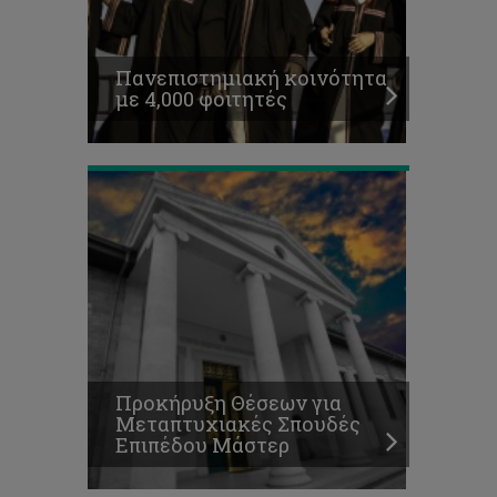
Θέσεων
για
Μεταπτυχιακές
Πανεπιστημιακή κοινότητα
Σπουδές
με 4,000 φοιτητές
Επιπέδου
Μάστερ
Συνεργασία
Τεχνολογικού
Πανεπιστημίου
Κύπρου
με
το
Ανοικτό
Πανεπιστημίου
Κύπρου
για
Προκήρυξη Θέσεων για
αξιοποίηση
Μεταπτυχιακές Σπουδές
υποδομών
Επιπέδου Μάστερ
και
τεχνογνωσίας