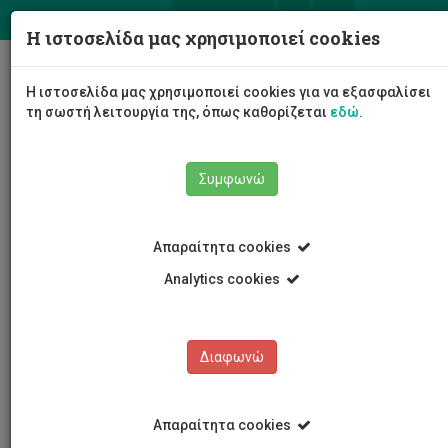
ΕΛ
EN
Η ιστοσελίδα μας χρησιμοποιεί cookies
Togg
Η ιστοσελίδα μας χρησιμοποιεί cookies για να εξασφαλίσει
navig
τη σωστή λειτουργία της, όπως καθορίζεται
εδώ
.
Συμφωνώ
Νέα και Ανακοινώσεις
Άρθρο
Απαραίτητα cookies
Analytics cookies
Διαφωνώ
ΚΑΤΗΓΟΡΙΕΣ
Νέα και Ανακοινώσεις
Απαραίτητα cookies
Συνέδρια