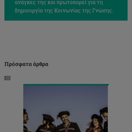
ανάγκες της και πρωτοπορεί για τη
δημιουργία της Κοινωνίας της Γνώσης.
Πανεπιστημιακή
κοινότητα
με
Πρόσφατα άρθρα
4,000
φοιτητές
Προκήρυξη