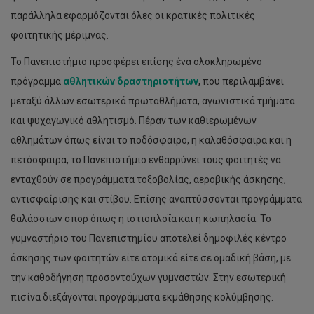
παράλληλα εφαρμόζονται όλες οι κρατικές πολιτικές
φοιτητικής μέριμνας.
Το Πανεπιστήμιο προσφέρει επίσης ένα ολοκληρωμένο
πρόγραμμα
αθλητικών δραστηριοτήτων
, που περιλαμβάνει
μεταξύ άλλων εσωτερικά πρωταθλήματα, αγωνιστικά τμήματα
και ψυχαγωγικό αθλητισμό. Πέραν των καθιερωμένων
αθλημάτων όπως είναι το ποδόσφαιρο, η καλαθόσφαιρα και η
πετόσφαιρα, το Πανεπιστήμιο ενθαρρύνει τους φοιτητές να
ενταχθούν σε προγράμματα τοξοβολίας, αεροβικής άσκησης,
αντισφαίρισης και στίβου. Επίσης αναπτύσσονται προγράμματα
θαλάσσιων σπορ όπως η ιστιοπλοΐα και η κωπηλασία. Το
γυμναστήριο του Πανεπιστημίου αποτελεί δημοφιλές κέντρο
άσκησης των φοιτητών είτε ατομικά είτε σε ομαδική βάση, με
την καθοδήγηση προσοντούχων γυμναστών. Στην εσωτερική
πισίνα διεξάγονται προγράμματα εκμάθησης κολύμβησης.