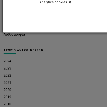
Analytics cookies
Φοιτητικά Νέα
Ερευνητικά Νέα
Ευκαιρίες Εργοδότησης
Δελτία Τύπου
Αρθρογραφία
ΑΡΧΕΙΟ ΑΝΑΚΟΙΝΩΣΕΩΝ
2024
2023
2022
2021
2020
2019
2018