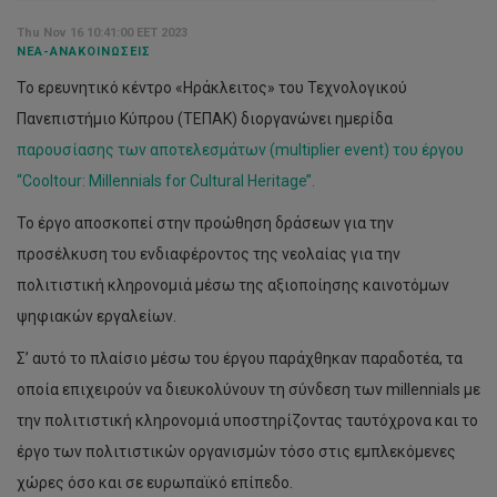
Thu Nov 16 10:41:00 EET 2023
ΝΈΑ-ΑΝΑΚΟΙΝΏΣΕΙΣ
Το ερευνητικό κέντρο «Ηράκλειτος» του Τεχνολογικού
Πανεπιστήμιο Κύπρου (ΤΕΠΑΚ) διοργανώνει ημερίδα
παρουσίασης των αποτελεσμάτων (multiplier event) του έργου
“Cooltour: Millennials for Cultural Heritage’’.
Το έργο αποσκοπεί στην προώθηση δράσεων για την
προσέλκυση του ενδιαφέροντος της νεολαίας για την
πολιτιστική κληρονομιά μέσω της αξιοποίησης καινοτόμων
ψηφιακών εργαλείων.
Σ’ αυτό το πλαίσιο μέσω του έργου παράχθηκαν παραδοτέα, τα
οποία επιχειρούν να διευκολύνουν τη σύνδεση των millennials με
την πολιτιστική κληρονομιά υποστηρίζοντας ταυτόχρονα και το
έργο των πολιτιστικών οργανισμών τόσο στις εμπλεκόμενες
χώρες όσο και σε ευρωπαϊκό επίπεδο.