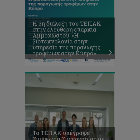
Το
ΤΕΠΑΚ
υπέγραψε
Συμφωνία
Η 3η διάλεξη του ΤΕΠΑΚ
Συνεργασίας
στην ελεύθερη επαρχία
με
Αμμοχώστου: «Η
το
βιοτεχνολογία στην
Πανεπιστήμιο
υπηρεσία της παραγωγής
Thammasat
τροφίμων στην Κύπρο»
της
Ταϊλάνδης
Το ΤΕΠΑΚ υπέγραψε
Συμφωνία Συνεργασίας με