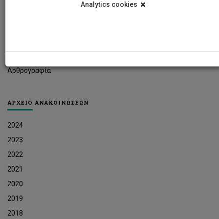
Analytics cookies
Φοιτητικά Νέα
Ερευνητικά Νέα
Ευκαιρίες Εργοδότησης
Δελτία Τύπου
Αρθρογραφία
ΑΡΧΕΙΟ ΑΝΑΚΟΙΝΩΣΕΩΝ
2024
2023
2022
2021
2020
2019
2018