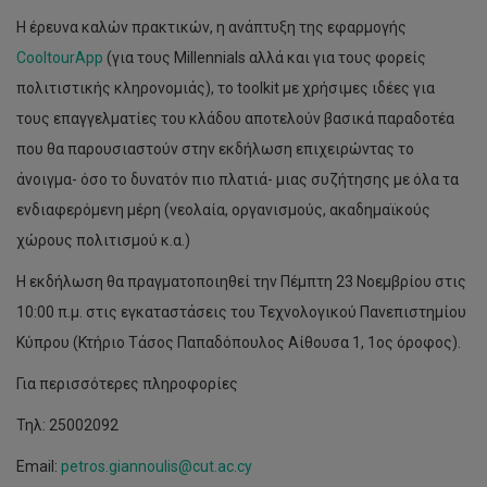
Η έρευνα καλών πρακτικών, η ανάπτυξη της εφαρμογής
CooltourApp
(για τους Millennials αλλά και για τους φορείς
πολιτιστικής κληρονομιάς), το toolkit με χρήσιμες ιδέες για
τους επαγγελματίες του κλάδου αποτελούν βασικά παραδοτέα
που θα παρουσιαστούν στην εκδήλωση επιχειρώντας το
άνοιγμα- όσο το δυνατόν πιο πλατιά- μιας συζήτησης με όλα τα
ενδιαφερόμενη μέρη (νεολαία, οργανισμούς, ακαδημαϊκούς
χώρους πολιτισμού κ.α.)
Η εκδήλωση θα πραγματοποιηθεί την Πέμπτη 23 Νοεμβρίου στις
10:00 π.μ. στις εγκαταστάσεις του Τεχνολογικού Πανεπιστημίου
Κύπρου (Κτήριο Τάσος Παπαδόπουλος Αίθουσα 1, 1ος όροφος).
Για περισσότερες πληροφορίες
Τηλ: 25002092
Email:
petros.giannoulis@cut.ac.cy