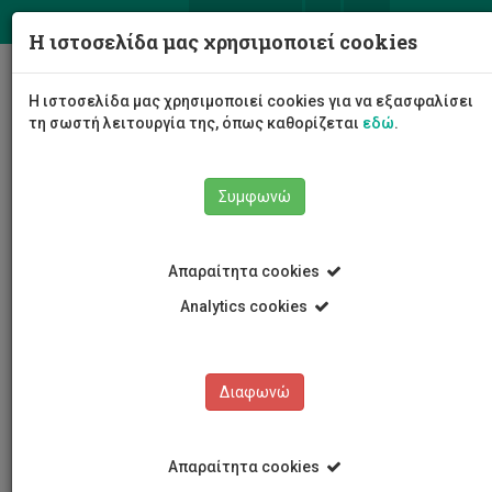
ΕΛ
EN
Η ιστοσελίδα μας χρησιμοποιεί cookies
Togg
Η ιστοσελίδα μας χρησιμοποιεί cookies για να εξασφαλίσει
navig
τη σωστή λειτουργία της, όπως καθορίζεται
εδώ
.
Συμφωνώ
Νέα και Ανακοινώσεις
Άρθρο
Απαραίτητα cookies
Analytics cookies
Διαφωνώ
ΚΑΤΗΓΟΡΙΕΣ
Νέα και Ανακοινώσεις
Απαραίτητα cookies
Συνέδρια