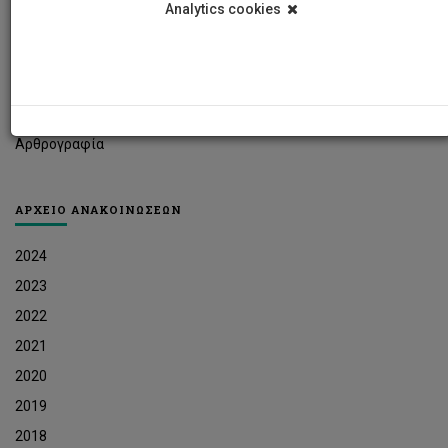
Analytics cookies
Φοιτητικά Νέα
Ερευνητικά Νέα
Ευκαιρίες Εργοδότησης
Δελτία Τύπου
Αρθρογραφία
ΑΡΧΕΙΟ ΑΝΑΚΟΙΝΩΣΕΩΝ
2024
2023
2022
2021
2020
2019
2018