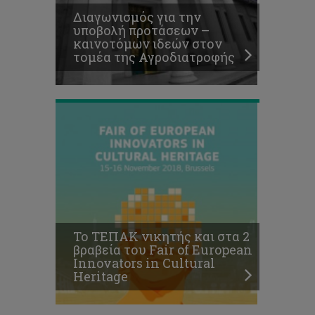
of
Διαγωνισμός για την
European
υποβολή προτάσεων –
Innovators
καινοτόμων ιδεών στον
in
τομέα της Αγροδιατροφής
Cultural
Heritage
Το ΤΕΠΑΚ νικητής και στα 2
βραβεία του Fair of European
Innovators in Cultural
Heritage