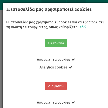
ΕΛ
EN
Η ιστοσελίδα μας χρησιμοποιεί cookies
Togg
Η ιστοσελίδα μας χρησιμοποιεί cookies για να εξασφαλίσει
navig
τη σωστή λειτουργία της, όπως καθορίζεται
εδώ
.
Συμφωνώ
Νέα και Ανακοινώσεις
Άρθρο
Απαραίτητα cookies
Analytics cookies
Διαφωνώ
ΚΑΤΗΓΟΡΙΕΣ
Νέα και Ανακοινώσεις
Απαραίτητα cookies
Συνέδρια