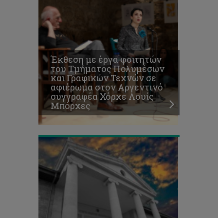
Διαγωνισμός
για
την
υποβολή
προτάσεων
Έκθεση με έργα φοιτητών
–
του Τμήματος Πολυμέσων
καινοτόμων
και Γραφικών Τεχνών σε
ιδεών
αφιέρωμα στον Αργεντινό
στον
συγγραφέα Χόρχε Λουίς
τομέα
Μπόρχες
της
Αγροδιατροφής
Το
ΤΕΠΑΚ
νικητής
και
στα
2
βραβεία
του
Fair