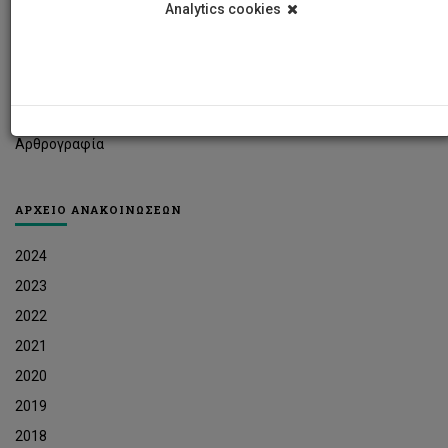
Analytics cookies
Φοιτητικά Νέα
Ερευνητικά Νέα
Ευκαιρίες Εργοδότησης
Δελτία Τύπου
Αρθρογραφία
ΑΡΧΕΙΟ ΑΝΑΚΟΙΝΩΣΕΩΝ
2024
2023
2022
2021
2020
2019
2018