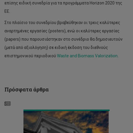
επίσης ειδική συνεδρία για τα προγράμματα Horizon 2020 της
ΕΕ.
Στο πλαίσιο του συνεδρίου βραβεύθηκαν οι τρεις καλύτερες
αναρτημένες εργασίες (posters), ενώ οι καλύτερες εργασίες
‘Πράσινο’
(papers) που παρουσιάστηκαν στο συνέδριο θα δημοσιευτούν
φως
για
(μετά από αξιολόγηση) σε ειδική έκδοση του διεθνούς
έργο
επιστημονικού περιοδικού
Waste and Biomass Valorization
.
μεταξύ
ΤΕΠΑΚ,
ΙΤΜΟ
Aγίας
Πετρούπολης
και
Πρόσφατα άρθρα
Δήμου
Λεμεσού
Τρία
Βραβεία
στα
Environmental