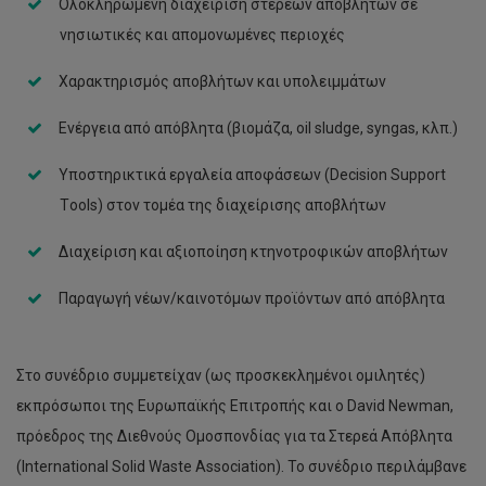
Ολοκληρωμένη διαχείριση στερεών αποβλήτων σε
νησιωτικές και απομονωμένες περιοχές
Χαρακτηρισμός αποβλήτων και υπολειμμάτων
Ενέργεια από απόβλητα (βιομάζα, oil sludge, syngas, κλπ.)
Υποστηρικτικά εργαλεία αποφάσεων (Decision Support
Τools) στον τομέα της διαχείρισης αποβλήτων
Διαχείριση και αξιοποίηση κτηνοτροφικών αποβλήτων
Παραγωγή νέων/καινοτόμων προϊόντων από απόβλητα
Στο συνέδριο συμμετείχαν (ως προσκεκλημένοι ομιλητές)
εκπρόσωποι της Ευρωπαϊκής Επιτροπής και ο David Newman,
πρόεδρος της Διεθνούς Ομοσπονδίας για τα Στερεά Απόβλητα
(International Solid Waste Association). Το συνέδριο περιλάμβανε