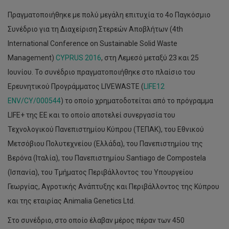
Πραγματοποιήθηκε με πολύ μεγάλη επιτυχία το 4ο Παγκόσμιο
Συνέδριο για τη Διαχείριση Στερεών Αποβλήτων (4th
International Conference on Sustainable Solid Waste
Management)
CYPRUS 2016
, στη Λεμεσό μεταξύ 23 και 25
Ιουνίου. Το συνέδριο πραγματοποιήθηκε στο πλαίσιο του
Ερευνητικού Προγράμματος LIVEWASTE (
LIFE12
ENV/CY/000544
) το οποίο χρηματοδοτείται από το πρόγραμμα
LIFE+ της ΕΕ και το οποίο αποτελεί συνεργασία του
Τεχνολογικού Πανεπιστημίου Κύπρου (ΤΕΠΑΚ), του Εθνικού
Μετσόβιου Πολυτεχνείου (Ελλάδα), του Πανεπιστημίου της
Βερόνα (Ιταλία), του Πανεπιστημίου Santiago de Compostela
(Ισπανία), του Τμήματος Περιβάλλοντος του Υπουργείου
Γεωργίας, Αγροτικής Ανάπτυξης και Περιβάλλοντος της Κύπρου
και της εταιρίας Animalia Genetics Ltd.
Στο συνέδριο, στο οποίο έλαβαν μέρος πέραν των 450