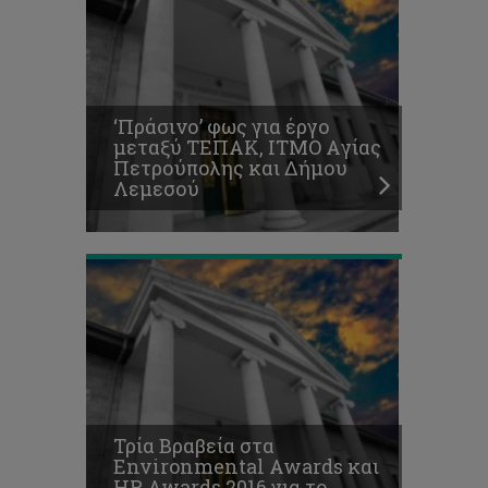
Awards
και
HR
Awards
2016
για
‘Πράσινο’ φως για έργο
το
μεταξύ ΤΕΠΑΚ, ΙΤΜΟ Aγίας
Τεχνολογικό
Πετρούπολης και Δήμου
Οι
Λεμεσού
διακρίσεις
συνεχίζονται
Εδώ
φοιτούμε.
Στο
Τεχνολογικό
Πανεπιστήμιο
Τρία Βραβεία στα
Κύπρου,
Environmental Awards και
το
HR Awards 2016 για το