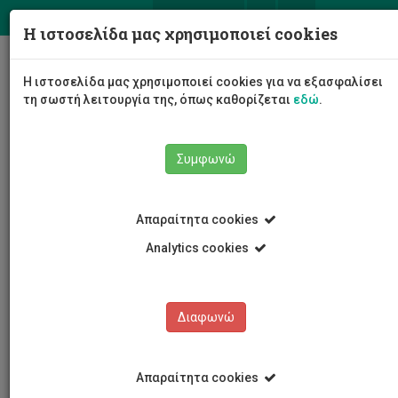
ΕΛ
EN
Η ιστοσελίδα μας χρησιμοποιεί cookies
Togg
Η ιστοσελίδα μας χρησιμοποιεί cookies για να εξασφαλίσει
navig
τη σωστή λειτουργία της, όπως καθορίζεται
εδώ
.
Συμφωνώ
Νέα και Ανακοινώσεις
Άρθρο
Απαραίτητα cookies
Analytics cookies
Διαφωνώ
ΚΑΤΗΓΟΡΙΕΣ
Νέα και Ανακοινώσεις
Απαραίτητα cookies
Συνέδρια