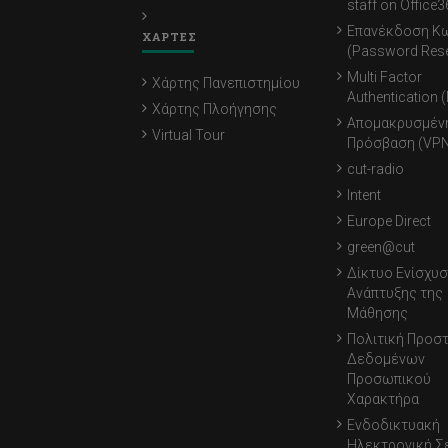
staff on Office3
Επανέκδοση Κ
ΧΑΡΤΕΣ
(Password Rese
Multi Factor
Χάρτης Πανεπιστημίου
Authentication 
Χάρτης Πλοήγησης
Απομακρυσμέν
Virtual Tour
Πρόσβαση (VPN
cut-radio
Intent
Europe Direct
green@cut
Δίκτυο Ενίσχυσ
Ανάπτυξης της
Μάθησης
Πολιτική Προσ
Δεδομένων
Προσωπικού
Χαρακτήρα
Ενδοδικτυακή
Ηλεκτρονική Σ