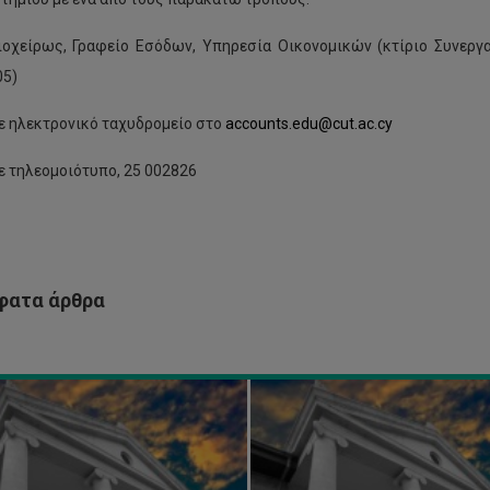
διοχείρως, Γραφείο Εσόδων, Υπηρεσία Οικονομικών (κτίριο Συνεργ
05)
ε ηλεκτρονικό ταχυδρομείο στο
accounts.edu@cut.ac.cy
 τηλεομοιότυπο, 25 002826
ο
θέσιμα
Παραχώρηση
μερίσματα
επιδόματος
ς
ενοικίου
ατα άρθρα
τητικές
2018-
ίες
19