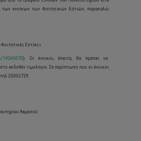
μα από το Γραφείο Εσόδων του Πανεπιστημίου είτε
η των ενοίκων των Φοιτητικών Εστιών, παρακαλώ
-Φοιτητικές Εστίες»
ex/14245070
). Οι ένοικοι, έπειτα, θα πρέπει να
το εκδοθέν τιμολόγιο. Σε περίπτωση που οι ένοικοι
 τηλ 25002729.
ιευτηρίου Λεμεσού: