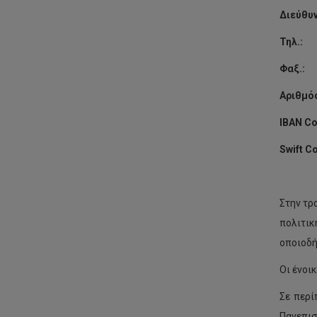
Διεύθ
Τ
Φ
Αριθμ
IBAN
Co
Swift
C
Στην τρ
πολιτικ
οποιοδή
Οι ένοι
Σε περί
Πανεπισ