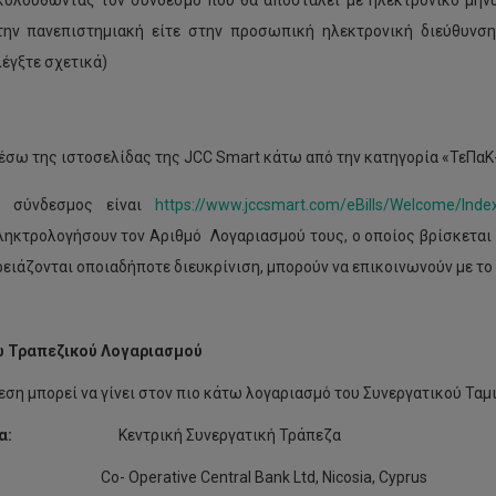
κολουθώντας τον σύνδεσμο που θα αποσταλεί με ηλεκτρονικό μήνυ
την πανεπιστημιακή είτε στην προσωπική ηλεκτρονική διεύθυνσ
λέγξτε σχετικά)
σω της ιστοσελίδας της JCC Smart κάτω από την κατηγορία «ΤεΠαΚ
ο σύνδεσμος είναι
https://www.jccsmart.com/eBills/Welcome/Ind
ληκτρολογήσουν τον Αριθμό Λογαριασμού τους, ο οποίος βρίσκεται σ
ρειάζονται οποιαδήποτε διευκρίνιση, μπορούν να επικοινωνούν με το
ω Τραπεζικού Λογαριασμού
εση μπορεί να γίνει στον πιο κάτω λογαριασμό του Συνεργατικού Ταμ
άπεζα:
Κεντρική Συνεργατική Τράπεζα
perative Central Bank Ltd, Nicosia, Cyprus