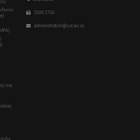
65)
ωδικού
2500 2750
t)
administration@cut.ac.cy
(MFA)
η
)
ης και
τασίας
ελίδα