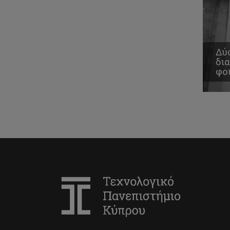
Δύ
δι
φοι