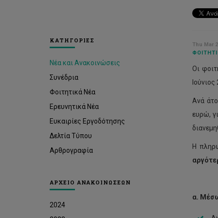
ΚΑΤΗΓΟΡΙΕΣ
Thu Mar 2
ΦΟΙΤΗΤΙ
Νέα και Ανακοινώσεις
Οι φοιτ
Συνέδρια
Ιούνιος 
Φοιτητικά Νέα
Ανά άτο
Ερευνητικά Νέα
ευρώ, γ
Ευκαιρίες Εργοδότησης
διανεμη
Δελτία Τύπου
Η πληρω
Αρθρογραφία
αργότε
ΑΡΧΕΙΟ ΑΝΑΚΟΙΝΩΣΕΩΝ
α. Μέσ
2024