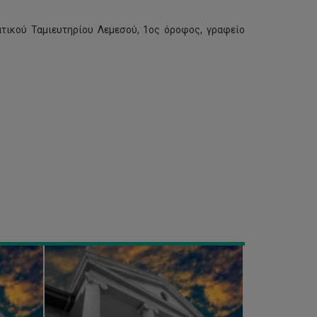
ατικού Ταμιευτηρίου Λεμεσού, 1ος όροφος, γραφείο
Διαθέσιμοι
χώροι
στάθμευσης
στα
κτίρια
φοιτητικών
εστιών