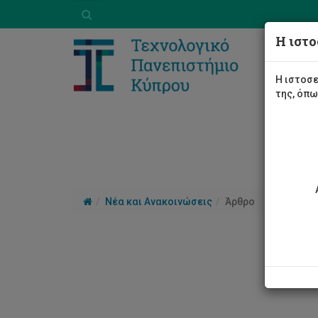
Η ιστο
Η ιστοσε
της, όπ
Νέα και Ανακοινώσεις
Άρθρο
Πλη