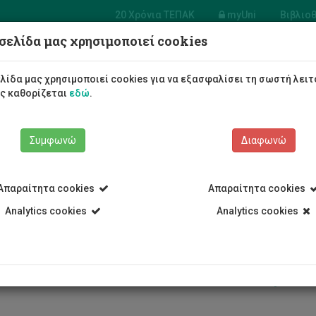
20 Χρόνια ΤΕΠΑΚ
myUni
Βιβλιο
σελίδα μας χρησιμοποιεί cookies
Φοιτητές/τριες
Σπουδές
λίδα μας χρησιμοποιεί cookies για να εξασφαλίσει τη σωστή λειτ
ως καθορίζεται
εδώ
.
Συμφωνώ
Διαφωνώ
Απαραίτητα cookies
Απαραίτητα cookies
Analytics cookies
Analytics cookies
ρωμή 4ης δόσης - Ένοικοι φοι