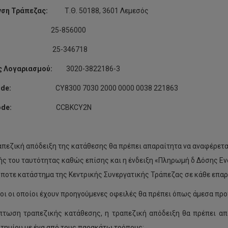
υνση Τράπεζας:
Τ.Θ. 50188, 3601 Λεμεσός
ηλ.:
25-856000
αξ.:
25-346718
ός Λογαριασμού:
3020-3822186-3
de
:
CY8300 7030 2000 0000 0038 221863
ode
:
CCBKCY2N
απεζική απόδειξη της κατάθεσης θα πρέπει απαραίτητα να αναφέρετα
ής του ταυτότητας καθώς επίσης και η ένδειξη «Πληρωμή δ Δόσης Ενο
ποτε κατάστημα της Κεντρικής Συνεργατικής Τράπεζας σε κάθε επαρ
κοι οι οποίοι έχουν προηγούμενες οφειλές θα πρέπει όπως άμεσα π
πτωση τραπεζικής κατάθεσης, η τραπεζική απόδειξη θα πρέπει απ
τημίου με ένα από τους παρακάτω τρόπους: