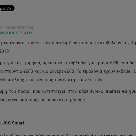
9 12:52:00 EEST 2018
ΚΉ ΖΩΉ ΣΤΈΓΑΣΗ
ητές ένοικοι των Εστιών υπενθυμίζονται όπως καταβάλουν την 4η 
2018.
μο, για την τριμηνία, πρέπει να καταβληθεί για τριάρι €390, για δ
ια στούντιο €600 και για μονάρι €660. Τα τιμολόγια έχουν εκδοθεί
θεί σε όλους τους ενοίκους των Φοιτητικών Εστιών.
μή του ποσού που αντιστοιχεί στον κάθε ένοικο
πρέπει να γίνε
ρο,
με ένα από τους δύο παρακάτω τρόπους:
ω
JCC
Smart