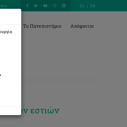
θήκη
ΕΛ
EN
Έρευνα
Το Πανεπιστήμιο
Απόφοιτοι
ουργία
τητικών εστιών