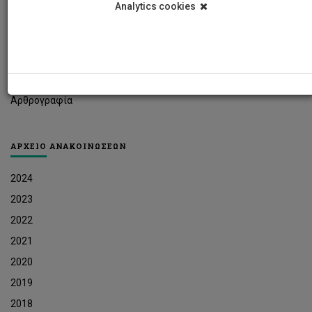
Analytics cookies
Φοιτητικά Νέα
Ερευνητικά Νέα
Ευκαιρίες Εργοδότησης
Δελτία Τύπου
Αρθρογραφία
ΑΡΧΕΙΟ ΑΝΑΚΟΙΝΩΣΕΩΝ
2024
2023
2022
2021
2020
2019
2018