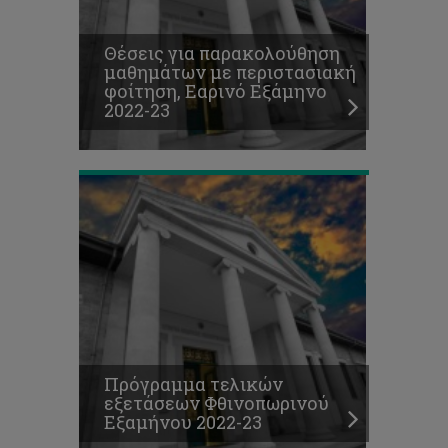
Πρόγραμμα
τελικών
Θέσεις για παρακολούθηση
εξετάσεων
μαθημάτων με περιστασιακή
Φθινοπωρινού
φοίτηση, Εαρινό Εξάμηνο
Εξαμήνου
2022-23
2022-
23
Προκήρυξη
θέσεων
για
μεταπτυχιακές
σπουδές
διδακτορικού
επιπέδου
-
Πρόγραμμα τελικών
Έναρξη
εξετάσεων Φθινοπωρινού
σπουδών
Εξαμήνου 2022-23
Ιανουάριος
2023