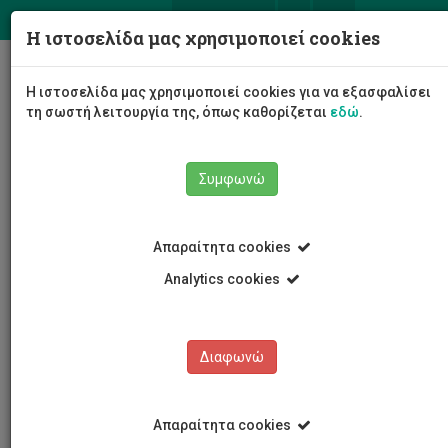
ΕΛ
EN
Η ιστοσελίδα μας χρησιμοποιεί cookies
Togg
Η ιστοσελίδα μας χρησιμοποιεί cookies για να εξασφαλίσει
navig
τη σωστή λειτουργία της, όπως καθορίζεται
εδώ
.
Συμφωνώ
Νέα και Ανακοινώσεις
Άρθρο
Απαραίτητα cookies
Analytics cookies
Διαφωνώ
ΚΑΤΗΓΟΡΙΕΣ
Νέα και Ανακοινώσεις
Απαραίτητα cookies
Συνέδρια