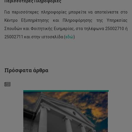
Περισσότερες Πληροφορίες
Για περισσότερες πληροφορίες μπορείτε να αποτείνεστε στο
Κέντρο Εξυπηρέτησης και Πληροφόρησης της Υπηρεσίας
Θέσεις
για
Σπουδών και Φοιτητικής Ευημερίας, στα τηλέφωνα 25002710 ή
παρακολούθηση
25002711 και στην ιστοσελίδα (
εδώ
)
μαθημάτων
με
περιστασιακή
φοίτηση,
Εαρινό
Εξάμηνο
Πρόσφατα άρθρα
2022-
23