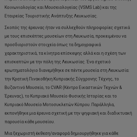
Κοινωνιολογίας και Μουσειολογείας (VSMS Lab) και της
Εταιρείας Τουριστικής Ανάπτυξης Λευκωσίας.
Σκοπός της έρευνας ήταν να συλλεχθούν πληροφορίες σχετικά
με τους επισκέπτες μουσείων στη Λευκωσία, προκειμένου να
προσδιοριστούν στοιχεία όπως τα δημογραφικά
χαρακτηριστικά, τα κίνητρα επίσκεψης αλλά και η σχέση των
επισκεπτών με την πόλη της Λευκωσίας. Ένα σχετικό
ερωτηματολόγιο διανεμήθηκε σε πέντε μουσεία στη Λευκωσία:
την Κρατική Πινακοθήκη Κυπριακής Σύγχρονης Τέχνης, το
Βυζαντινό Μουσείο, το CVAR (Κέντρο Εικαστικών Τεχνών &
Έρευνας), το Κυπριακό Μουσείο Φυσικής Ιστορίας και το
Κυπριακό Μουσείο Μοτοσυκλετών Κύπρου. Παράλληλα,
εκπονήθηκε μια έρευνα σχετική με την ψηφιακή και διαδικτυακή
παρουσία κάθε μουσείου.
Μια ξεχωριστή έκθεση/αναφορά δημιουργήθηκε για κάθε