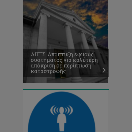
Πρόσκληση
σε
Διαδικτυακό
AΙΓΙΣ: Ανάπτυξη εφυούς
συνέδριο
συστήματος για καλύτερη
του
απόκριση σε περίπτωση
προγράμματος
καταστροφής
Media
Lab