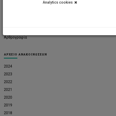
Analytics cookies
Φοιτητικά Νέα
Ερευνητικά Νέα
Ευκαιρίες Εργοδότησης
Δελτία Τύπου
Αρθρογραφία
ΑΡΧΕΙΟ ΑΝΑΚΟΙΝΩΣΕΩΝ
2024
2023
2022
2021
2020
2019
2018