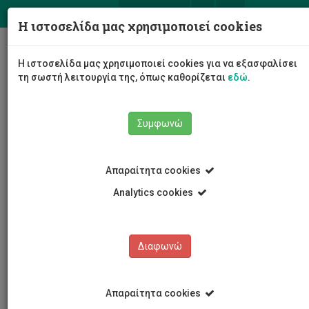
ΕΛ
EN
Η ιστοσελίδα μας χρησιμοποιεί cookies
Togg
Η ιστοσελίδα μας χρησιμοποιεί cookies για να εξασφαλίσει
navig
τη σωστή λειτουργία της, όπως καθορίζεται
εδώ
.
Συμφωνώ
Νέα και Ανακοινώσεις
Άρθρο
Απαραίτητα cookies
Analytics cookies
Διαφωνώ
ΚΑΤΗΓΟΡΙΕΣ
Νέα και Ανακοινώσεις
Απαραίτητα cookies
Συνέδρια