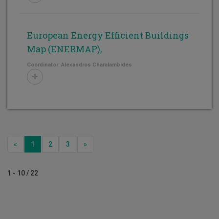
European Energy Efficient Buildings
Map (ENERMAP),
Coordinator: Alexandros Charalambides
Previous
Next
«
1
2
3
»
1 - 10 / 22