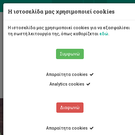
ΕΛ
EN
Η ιστοσελίδα μας χρησιμοποιεί cookies
Togg
Η ιστοσελίδα μας χρησιμοποιεί cookies για να εξασφαλίσει
navig
τη σωστή λειτουργία της, όπως καθορίζεται
εδώ
.
Σχολές
Συμφωνώ
Σχολή Γεωτεχνικών Επιστημών και Διαχείρισης
Περιβάλλοντος
Τμήμα Χημικών Μηχανικών
Απαραίτητα cookies
Ερευνητικά Προγράμματα
Ευρωπαϊκά προγράμματα
Analytics cookies
Διαφωνώ
Απαραίτητα cookies