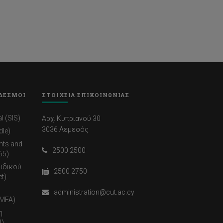
ΔΕΣΜΟΙ
ΣΤΟΙΧΕΙΑ ΕΠΙΚΟΙΝΩΝΙΑΣ
l (SIS)
Αρχ. Κυπριανού 30
3036 Λεμεσός
dle)
nts and
2500 2500
65)
ωδικού
2500 2750
t)
administration@cut.ac.cy
(MFA)
η
)