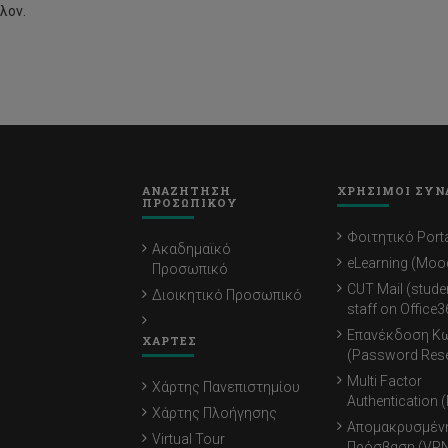
λον.
ΑΝΑΖΗΤΗΣΗ
ΧΡΗΣΙΜΟΙ ΣΥΝ
ΠΡΟΣΩΠΙΚΟΥ
Φοιτητικό Porta
Ακαδημαϊκό
eLearning (Moo
Προσωπικό
CUT Mail (stude
Διοικητικό Προσωπικό
staff on Office3
Επανέκδοση Κ
ΧΑΡΤΕΣ
(Password Rese
Multi Factor
Χάρτης Πανεπιστημίου
Authentication 
Χάρτης Πλοήγησης
Απομακρυσμέν
Virtual Tour
Πρόσβαση (VPN