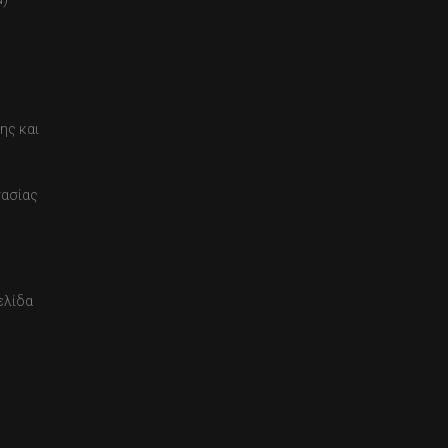
ης και
τασίας
ελίδα