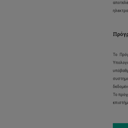
αποτελ
ηλεκτρο
Πρόγ
Το Πρό
Υπολογι
υπόβαθρ
συστημ
δεδομέν
Το πρόγ
επιστήμ