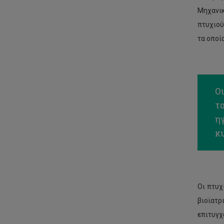
Intelligent Information Systems
Μηχανικ
Research Lab
πτυχιού
Statistical Machine Learning Lab
τα οποί
Photonics and Optical Sensors
(PhOS) Research Lab
Electronic Health Lab
Ο
Computer Architecture Research
τ
Lab
η
Security, Privacy, and Trust
κ
Research Lab
Οι πτυχ
βιοϊατρ
επιτυγ