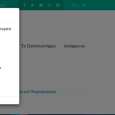
θήκη
ΕΛ
EN
ουργία
Έρευνα
Το Πανεπιστήμιο
Απόφοιτοι
 Υπολογιστών και Πληροφορικής