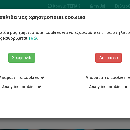
20 Χρόνια ΤΕΠΑΚ
myUni
Βιβλιο
σελίδα μας χρησιμοποιεί cookies
α Ηλεκτρολόγων Μηχανικών
ηχανικών Ηλεκτρονικών
λίδα μας χρησιμοποιεί cookies για να εξασφαλίσει τη σωστή λειτ
γιστών και Πληροφορικής
ως καθορίζεται
εδώ
.
Φοιτητές/τριες
Σπουδές
Συμφωνώ
Διαφωνώ
Απαραίτητα cookies
Απαραίτητα cookies
Analytics cookies
Analytics cookies
Τμήμα Ηλεκτρολόγων Μηχανικών και Μηχανικών Ηλεκτρονικών