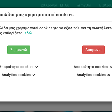
20 Χρόνια ΤΕΠΑΚ
myUni
Βιβλιο
σελίδα μας χρησιμοποιεί cookies
α Ηλεκτρολόγων Μηχανικών
ηχανικών Ηλεκτρονικών
λίδα μας χρησιμοποιεί cookies για να εξασφαλίσει τη σωστή λειτ
γιστών και Πληροφορικής
ως καθορίζεται
εδώ
.
Φοιτητές/τριες
Σπουδές
Συμφωνώ
Διαφωνώ
Απαραίτητα cookies
Απαραίτητα cookies
Analytics cookies
Analytics cookies
Τμήμα Ηλεκτρολόγων Μηχανικών και Μηχανικών Ηλεκτρονικών