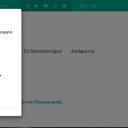
θήκη
ΕΛ
EN
ουργία
Έρευνα
Το Πανεπιστήμιο
Απόφοιτοι
 Υπολογιστών και Πληροφορικής