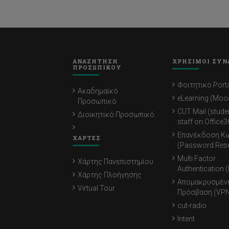
ΑΝΑΖΗΤΗΣΗ
ΧΡΗΣΙΜΟΙ ΣΥΝ
ΠΡΟΣΩΠΙΚΟΥ
Φοιτητικό Porta
Ακαδημαϊκό
eLearning (Moo
Προσωπικό
CUT Mail (stude
Διοικητικό Προσωπικό
staff on Office3
Επανέκδοση Κ
ΧΑΡΤΕΣ
(Password Rese
Multi Factor
Χάρτης Πανεπιστημίου
Authentication 
Χάρτης Πλοήγησης
Απομακρυσμέν
Virtual Tour
Πρόσβαση (VPN
cut-radio
Intent