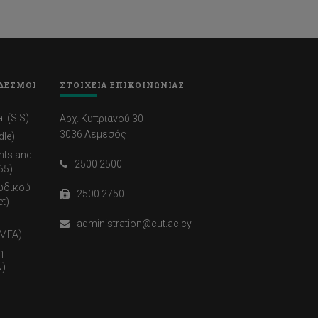
ΔΕΣΜΟΙ
ΣΤΟΙΧΕΙΑ ΕΠΙΚΟΙΝΩΝΙΑΣ
l (SIS)
Αρχ. Κυπριανού 30
3036 Λεμεσός
dle)
nts and
2500 2500
65)
ωδικού
2500 2750
t)
administration@cut.ac.cy
(MFA)
η
)