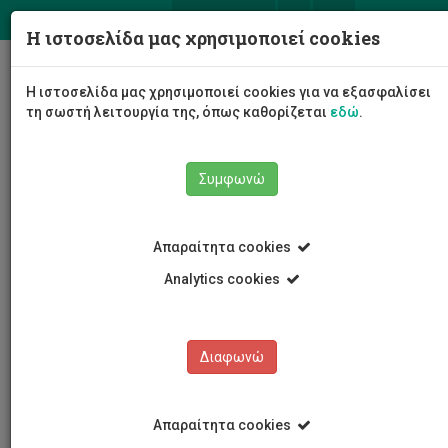
ΕΛ
EN
Η ιστοσελίδα μας χρησιμοποιεί cookies
Togg
Η ιστοσελίδα μας χρησιμοποιεί cookies για να εξασφαλίσει
navig
τη σωστή λειτουργία της, όπως καθορίζεται
εδώ
.
Συμφωνώ
Το Πανεπιστήμιο
Διοίκηση
Απαραίτητα cookies
Διοικητικές Υπηρεσίες
Υπηρεσία Σπουδών και Φοιτητικής Ευημερίας
Analytics cookies
Οι άνθρωποι μας
Δημήτρης Ελισσαίου
Διαφωνώ
Δημήτρης Ελισσαίου
Απαραίτητα cookies