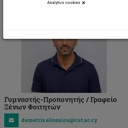
Analytics cookies
Γυμναστής-Προπονητής / Γραφείο
Ξένων Φοιτητών
demetris.elissaiou@cut.ac.cy