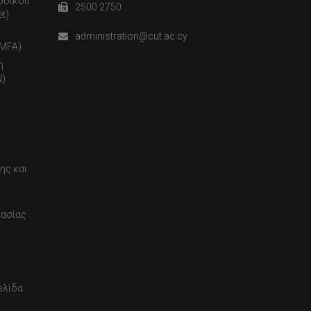
ωδικού
2500 2750
t)
administration@cut.ac.cy
(MFA)
η
)
ης και
τασίας
ελίδα