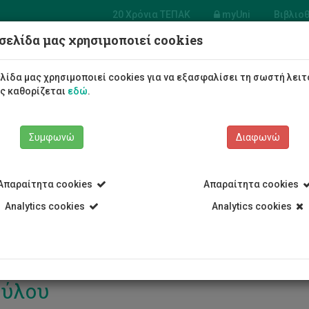
20 Χρόνια ΤΕΠΑΚ
myUni
Βιβλιο
σελίδα μας χρησιμοποιεί cookies
σία Συστημάτων
φορικής και
Φοιτητές/τριες
Σπουδές
λίδα μας χρησιμοποιεί cookies για να εξασφαλίσει τη σωστή λειτ
λογίας
ως καθορίζεται
εδώ
.
Συμφωνώ
Διαφωνώ
Απαραίτητα cookies
Απαραίτητα cookies
 Υπηρεσίες
Υπηρεσία Συστημάτων Πληροφορικής και Τεχνολογί
Analytics cookies
Analytics cookies
ούλου