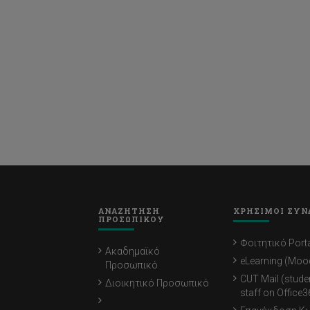
ΑΝΑΖΗΤΗΣΗ
ΧΡΗΣΙΜΟΙ ΣΥΝ
ΠΡΟΣΩΠΙΚΟΥ
Φοιτητικό Porta
Ακαδημαϊκό
eLearning (Moo
Προσωπικό
CUT Mail (stude
Διοικητικό Προσωπικό
staff on Office3