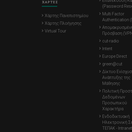
Επανέκδοση Κ
ΧΑΡΤΕΣ
(Password Rese
Multi Factor
Χάρτης Πανεπιστημίου
Authentication 
Χάρτης Πλοήγησης
Απομακρυσμέν
Virtual Tour
Πρόσβαση (VPN
cut-radio
Intent
Europe Direct
green@cut
Δίκτυο Ενίσχυσ
Ανάπτυξης της
Μάθησης
Πολιτική Προσ
Δεδομένων
Προσωπικού
Χαρακτήρα
Ενδοδικτυακή
Ηλεκτρονική Σ
ΤΕΠΑΚ - Intranet