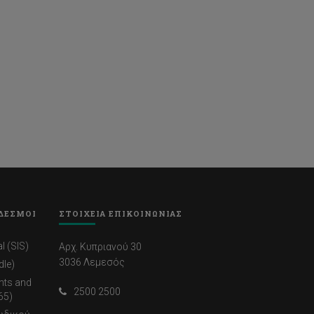
ΔΕΣΜΟΙ
ΣΤΟΙΧΕΙΑ ΕΠΙΚΟΙΝΩΝΙΑΣ
l (SIS)
Αρχ. Κυπριανού 30
3036 Λεμεσός
dle)
nts and
2500 2500
65)