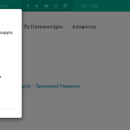
θήκη
ΕΛ
EN
Έρευνα
Το Πανεπιστήμιο
Απόφοιτοι
ουργία
ας
Υποστήριξη
Προσωπικό Υπηρεσίας