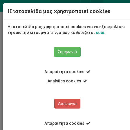
ΕΛ
EN
Η ιστοσελίδα μας χρησιμοποιεί cookies
Togg
Η ιστοσελίδα μας χρησιμοποιεί cookies για να εξασφαλίσει
navig
τη σωστή λειτουργία της, όπως καθορίζεται
εδώ
.
Συμφωνώ
20 Χρόνια ΤΕΠΑΚ
Φωτογραφικό Υλικό
Απαραίτητα cookies
15/6/2024 20 Χρόνια ΤΕΠΑΚ - Πάρτι Αποφοίτων
Analytics cookies
20 ΧΡΟΝΙΑ ΤΕΠΑΚ
Διαφωνώ
ΕΠΕΤΕΙΑΚΟ ΛΟΓΟΤΥΠΟ
ΕΚΔΗΛΩΣΕΙΣ
Απαραίτητα cookies