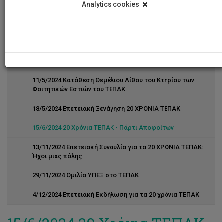
ΦΩΤΟΓΡΑΦΙΚΟ ΥΛΙΚΟ
Analytics cookies
23/11/2023 - 27/11/2023 Εκδήλωση για τον σκηνοθέτη
Θεόδωρο Τερζόπουλο
8/4/2024 Έκθεση φωτογραφίας και panel discussion για
Γιώργο Λανίτη
11/5/2024 Κατάθεση Θεμέλιου Λίθου του Κτηρίου των
Φοιτητικών Εστιών του ΤΕΠΑΚ
18/5/2024 Επετειακή Ξενάγηση 20 ΧΡΟΝΙΑ ΤΕΠΑΚ
15/6/2024 20 Χρόνια ΤΕΠΑΚ - Πάρτι Αποφοίτων
13/11/2024 Επετειακή Συναυλία για τα 20 ΧΡΟΝΙΑ ΤΕΠΑΚ:
Ήχοι μιας πόλης
29/11/2024 Ομιλία ΥΠΕΞ στο ΤΕΠΑΚ
4/12/2024 Επετειακή Εκδήλωση για τα 20 χρόνια ΤΕΠΑΚ