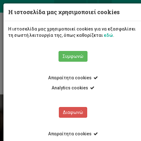
ΕΛ
EN
Η ιστοσελίδα μας χρησιμοποιεί cookies
Togg
Η ιστοσελίδα μας χρησιμοποιεί cookies για να εξασφαλίσει
navig
τη σωστή λειτουργία της, όπως καθορίζεται
εδώ
.
Συμφωνώ
Φοιτητές/τριες
Νέα & Εκδηλώσεις
Άρθρο
Απαραίτητα cookies
Analytics cookies
Διαφωνώ
Απαραίτητα cookies