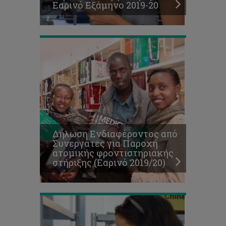
Εαρινό Εξάμηνο 2019-20
(Εαρινό
2019/20)
Δήλωση Ενδιαφέροντος από
Πρόγραμμα
Συνεργάτες για Παροχή
Εγγραφών
ατομικής φροντιστηριακής
Εαρινού
στήριξης (Εαρινό 2019/20)
Εξαμήνου
2019/20