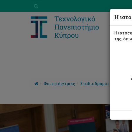
Η ιστο
Η ιστοσε
της, όπ
Φοιτητές/τριες
Σταδιοδρομία
Φοιτητι