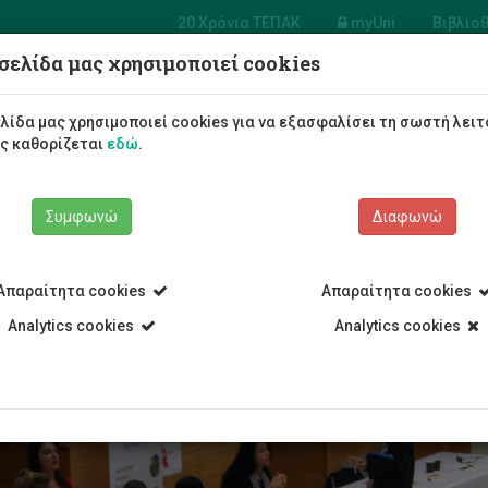
20 Χρόνια ΤΕΠΑΚ
myUni
Βιβλιο
σελίδα μας χρησιμοποιεί cookies
Φοιτητές/τριες
Σπουδές
λίδα μας χρησιμοποιεί cookies για να εξασφαλίσει τη σωστή λειτ
ως καθορίζεται
εδώ
.
Συμφωνώ
Διαφωνώ
Απαραίτητα cookies
Απαραίτητα cookies
κή απασχόληση
Analytics cookies
Analytics cookies