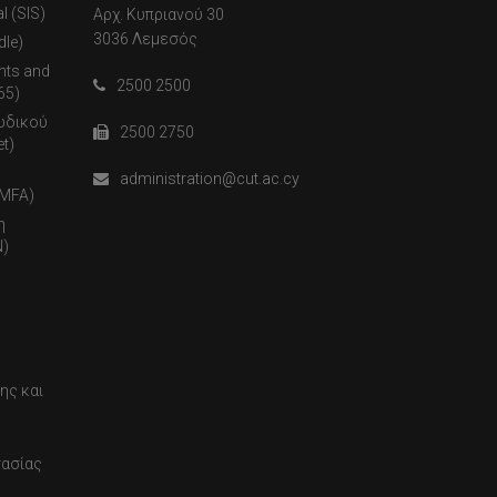
l (SIS)
Αρχ. Κυπριανού 30
3036 Λεμεσός
dle)
nts and
2500 2500
65)
ωδικού
2500 2750
t)
administration@cut.ac.cy
(MFA)
η
)
ης και
τασίας