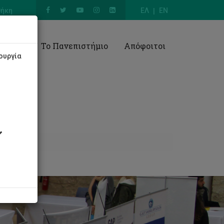
θήκη
ΕΛ
EN
Έρευνα
Το Πανεπιστήμιο
Απόφοιτοι
ουργία