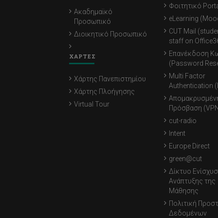
Φοιτητικό Porta
Ακαδημαϊκό
eLearning (Moo
Προσωπικό
CUT Mail (stude
Διοικητικό Προσωπικό
staff on Office3
Επανέκδοση Κ
ΧΑΡΤΕΣ
(Password Rese
Multi Factor
Χάρτης Πανεπιστημίου
Authentication 
Χάρτης Πλοήγησης
Απομακρυσμέν
Virtual Tour
Πρόσβαση (VPN
cut-radio
Intent
Europe Direct
green@cut
Δίκτυο Ενίσχυσ
Ανάπτυξης της
Μάθησης
Πολιτική Προσ
Δεδομένων