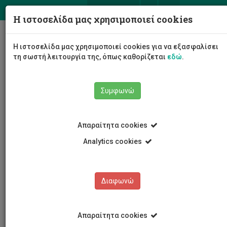
ΕΛ
EN
Η ιστοσελίδα μας χρησιμοποιεί cookies
Togg
Η ιστοσελίδα μας χρησιμοποιεί cookies για να εξασφαλίσει
navig
τη σωστή λειτουργία της, όπως καθορίζεται
εδώ
.
Συμφωνώ
Νέα και Ανακοινώσεις
Δελτία Τύπου
Απαραίτητα cookies
Analytics cookies
Διαφωνώ
ΚΑΤΗΓΟΡΙΕΣ
Νέα και Ανακοινώσεις
Απαραίτητα cookies
Συνέδρια