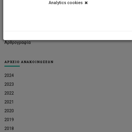
Analytics cookies
Φοιτητικά Νέα
Ερευνητικά Νέα
Ευκαιρίες Εργοδότησης
Δελτία Τύπου
Αρθρογραφία
ΑΡΧΕΙΟ ΑΝΑΚΟΙΝΩΣΕΩΝ
2024
2023
2022
2021
2020
2019
2018