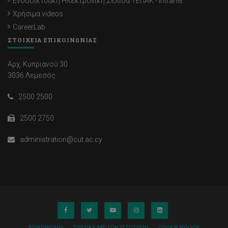
Ενδοδικτυακή Ηλεκτρονική Σελίδα ΤΕΠΑΚ - Intranet
Χρήσιμα videos
CareerLab
ΣΤΟΙΧΕΙΑ ΕΠΙΚΟΙΝΩΝΙΑΣ
Αρχ. Κυπριανού 30
3036 Λεμεσός
2500 2500
2500 2750
administration@cut.ac.cy
ΕΠΙΚΟΙΝΩΝΊΑ
ΣΧΕΤΙΚΆ ΜΕ ΤΟΝ ΙΣΤΌΤΟΠΟ
COOKIE POLICY