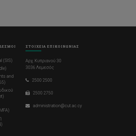
ΔΕΣΜΟΙ
ΣΤΟΙΧΕΙΑ ΕΠΙΚΟΙΝΩΝΙΑΣ
l (SIS)
Αρχ. Κυπριανού 30
3036 Λεμεσός
dle)
nts and
2500 2500
65)
ωδικού
2500 2750
t)
administration@cut.ac.cy
(MFA)
η
)