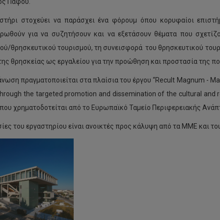
ος Πάφου.
στήρι στοχεύει να παράσχει ένα φόρουμ όπου κορυφαίοι επιστή
ρωθούν για να συζητήσουν και να εξετάσουν θέματα που σχετίζ
ού/θρησκευτικού τουρισμού, τη συνεισφορά του θρησκευτικού τουρ
της θρησκείας ως εργαλείου για την προώθηση και προστασία της πο
άνωση πραγματοποιείται στα πλαίσια του έργου “Recult Magnum - Maxi
hrough the targeted promotion and dissemination of the cultural and r
 που χρηματοδοτείται από το Ευρωπαϊκό Ταμείο Περιφερειακής Ανάπτ
σίες του εργαστηρίου είναι ανοικτές προς κάλυψη από τα ΜΜΕ και τ
H