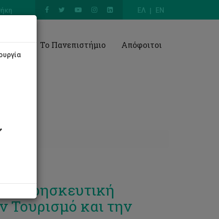
θήκη
ΕΛ
EN
Έρευνα
Το Πανεπιστήμιο
Απόφοιτοι
ουργία
ία, Θρησκευτική
ν Τουρισμό και την