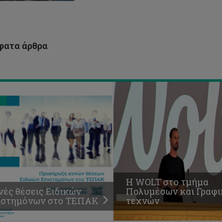
WOLT
νές
στο
εις
τμήμα
ικών
Πολυμέσων
ιστημόνων
και
ατα άρθρα
ο
Γραφικών
ΠΑΚ
τεχνών
H WOLT στο τμήμα
νές θέσεις Ειδικών
Πολυμέσων και Γραφ
ιστημόνων στο ΤΕΠΑΚ
τεχνών