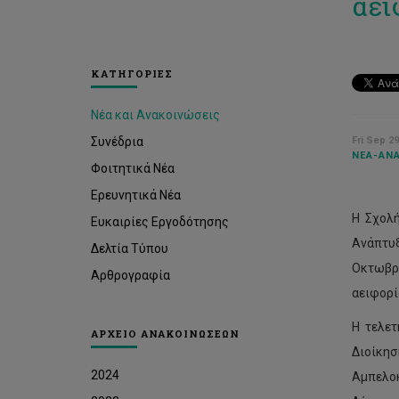
αει
ΚΑΤΗΓΟΡΙΕΣ
Νέα και Ανακοινώσεις
Συνέδρια
Fri Sep 29
ΝΈΑ-ΑΝΑ
Φοιτητικά Νέα
Ερευνητικά Νέα
Η Σχολή
Ευκαιρίες Εργοδότησης
Ανάπτυ
Δελτία Τύπου
Οκτωβρί
Αρθρογραφία
αειφορί
Η τελετ
ΑΡΧΕΙΟ ΑΝΑΚΟΙΝΩΣΕΩΝ
Διοίκη
2024
Αμπελοκ