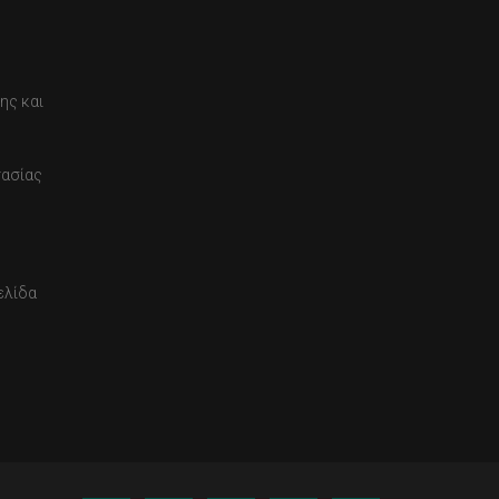
ης και
τασίας
ελίδα