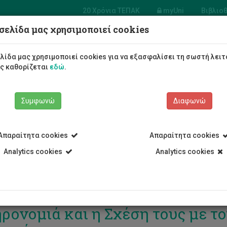
20 Χρόνια ΤΕΠΑΚ
myUni
Βιβλιο
σελίδα μας χρησιμοποιεί cookies
Φοιτητές/τριες
Σπουδές
λίδα μας χρησιμοποιεί cookies για να εξασφαλίσει τη σωστή λειτ
ως καθορίζεται
εδώ
.
Συμφωνώ
Διαφωνώ
Απαραίτητα cookies
Απαραίτητα cookies
Analytics cookies
Analytics cookies
στημονικό εργαστήριο: «Θρησκε
ρονομιά και η Σχέση τους με το