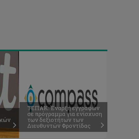
για
ενίσχυση
των
δεξιοτήτων
των
Διευθυντών
Φροντίδας
ΤΕΠΑΚ: Έναρξη εγγραφών
σε πρόγραμμα για ενίσχυση
ικών
των δεξιοτήτων των
Διευθυντών Φροντίδας