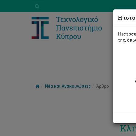
Η ιστο
Η ιστοσε
της, όπ
Νέα και Ανακοινώσεις
Άρθρο
Επι
Κλη