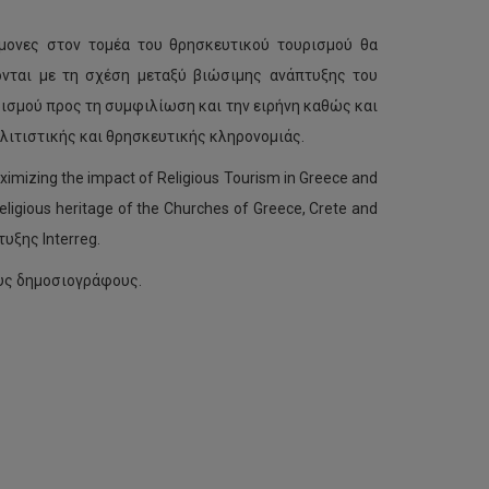
μονες στον τομέα του θρησκευτικού τουρισμού θα
ονται με τη σχέση μεταξύ βιώσιμης ανάπτυξης του
ισμού προς τη συμφιλίωση και την ειρήνη καθώς και
λιτιστικής και θρησκευτικής κληρονομιάς.
mizing the impact of Religious Tourism in Greece and
eligious heritage of the Churches of Greece, Crete and
υξης Interreg.
ους δημοσιογράφους.
ΤΕΠΑΚ:
Έναρξη
εγγραφών
σε
πρόγραμμα