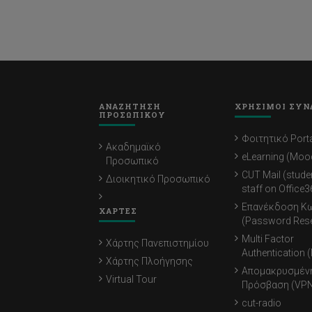
ΑΝΑΖΗΤΗΣΗ
ΧΡΗΣΙΜΟΙ ΣΥΝ
ΠΡΟΣΩΠΙΚΟΥ
Φοιτητικό Porta
Ακαδημαϊκό
eLearning (Moo
Προσωπικό
CUT Mail (stude
Διοικητικό Προσωπικό
staff on Office3
Επανέκδοση Κ
ΧΑΡΤΕΣ
(Password Rese
Multi Factor
Χάρτης Πανεπιστημίου
Authentication 
Χάρτης Πλοήγησης
Απομακρυσμέν
Virtual Tour
Πρόσβαση (VPN
cut-radio