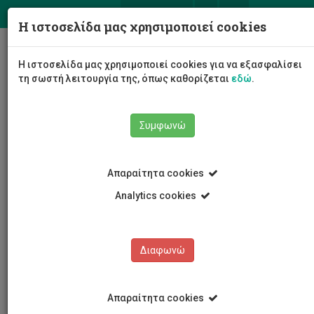
ΕΛ
EN
Η ιστοσελίδα μας χρησιμοποιεί cookies
Togg
Η ιστοσελίδα μας χρησιμοποιεί cookies για να εξασφαλίσει
navig
τη σωστή λειτουργία της, όπως καθορίζεται
εδώ
.
Συμφωνώ
Νέα και Ανακοινώσεις
Άρθρο
Απαραίτητα cookies
Analytics cookies
Διαφωνώ
ΚΑΤΗΓΟΡΙΕΣ
Νέα και Ανακοινώσεις
Απαραίτητα cookies
Συνέδρια