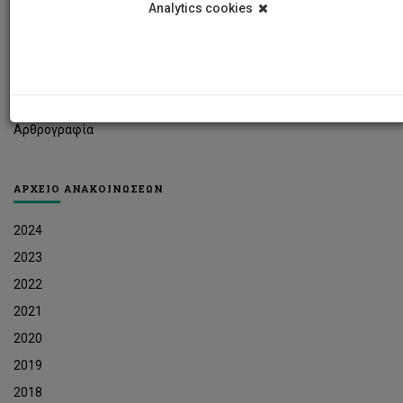
Analytics cookies
Φοιτητικά Νέα
Ερευνητικά Νέα
Ευκαιρίες Εργοδότησης
Δελτία Τύπου
Αρθρογραφία
ΑΡΧΕΙΟ ΑΝΑΚΟΙΝΩΣΕΩΝ
2024
2023
2022
2021
2020
2019
2018