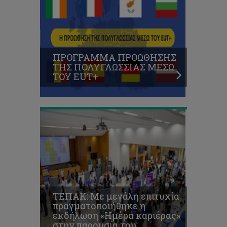
πραγματοποιήθηκε
η
εκδήλωση
«Ημέρα
καριέρας»
στην
ΠΡOΓΡΑΜΜΑ ΠΡΟΩΘΗΣΗΣ
παρουσία
ΤΗΣ ΠΟΛΥΓΛΩΣΣΙΑΣ ΜΕΣΩ
του
ΤΟΥ EUT+
Υπουργού
Εργασίας
ΤΕΠΑΚ: Με μεγάλη επιτυχία
πραγματοποιήθηκε η
εκδήλωση «Ημέρα καριέρας»
στην παρουσία του