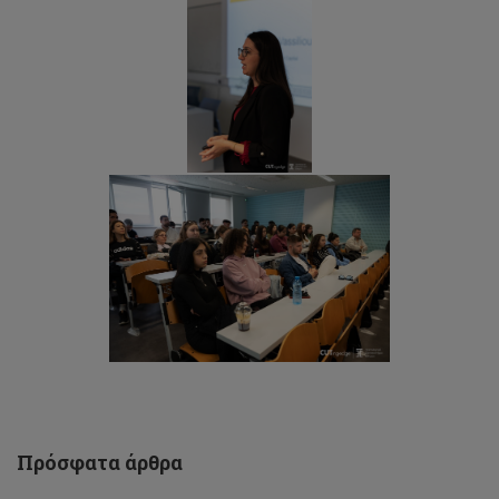
ΤΕΠΑΚ/
Εκδήλωση:
«H
Βιβλιοθήκη
τιμά
τους
Πρόσφατα άρθρα
γείτονές
της»