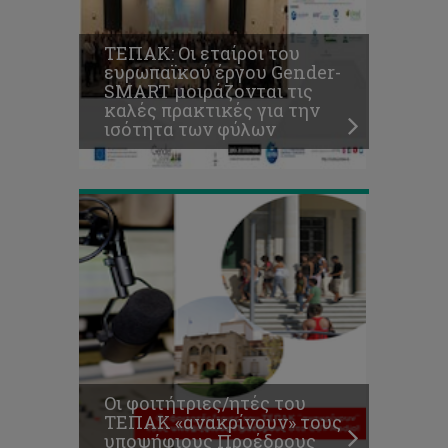
φοιτήτριες/
ητές
ΤΕΠΑΚ: Οι εταίροι του
του
ευρωπαϊκού έργου Gender-
ΤΕΠΑΚ
SMART μοιράζονται τις
«ανακρίνουν»
καλές πρακτικές για την
τους
ισότητα των φύλων
υποψήφιους
Προέδρους
Λίστα
Σαγκάης:
Στα
πρώτα
75
παγκοσμίως
το
Τμήμα
Διοίκησης
Τουρισμού
Οι φοιτήτριες/ητές του
και
ΤΕΠΑΚ «ανακρίνουν» τους
Φιλοξενίας
υποψήφιους Προέδρους
του