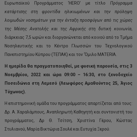
Ευρωπαϊκού Προγράμματος ‘HERO’ με τίτλο
Πρόγραμμα
κατάρτισης στη φροντίδα ηλικιωμένων και την πρόληψη
λοιμωδών νοσημάτων για την ένταξη προσφύγων από τις χώρες
της Μέσης Ανατολής και της Αφρικής στη δυτική κοινωνία
,
διάρκειας 7,5 ωρών και διοργανώνεται από κοινού από το Τμήμα
Νοσηλευτικής και το Κέντρο Γλωσσών του Τεχνολογικού
Πανεπιστημίου Κύπρου (ΤΕΠΑΚ) και τον ‘Όμιλο MATERIA.
Η ημερίδα θα πραγματοποιηθεί, με φυσική παρουσία, στις 3
Νοεμβρίου, 2022 και ώρα 09:00 – 16:30, στο ξενοδοχείο
Ποσειδώνια στη Λεμεσό (Λεωφόρος Αμαθούντος 25, Άγιος
Τύχωνας).
Η επιστημονική ομάδα του προγράμματος απαρτίζεται από τους:
Δρ. Α. Χαραλάμπους, Αναπληρωτή Καθηγητή και συντονιστή του
προγράμματος, Δρ Θ. Τσίτση, Χριστίνα Γέρου, Κώστας
Στυλιανού, Μαρία Βικτώρια Σουλέ και Ευτυχία Ξερού.
ΤΕΠΑΚ: