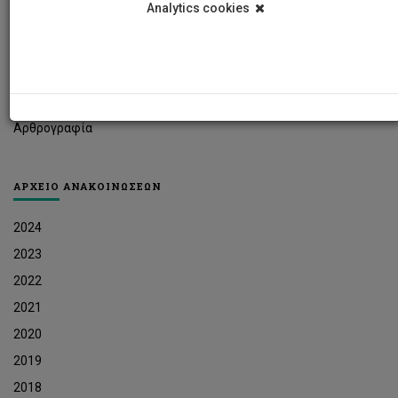
Analytics cookies
Φοιτητικά Νέα
Ερευνητικά Νέα
Ευκαιρίες Εργοδότησης
Δελτία Τύπου
Αρθρογραφία
ΑΡΧΕΙΟ ΑΝΑΚΟΙΝΩΣΕΩΝ
2024
2023
2022
2021
2020
2019
2018