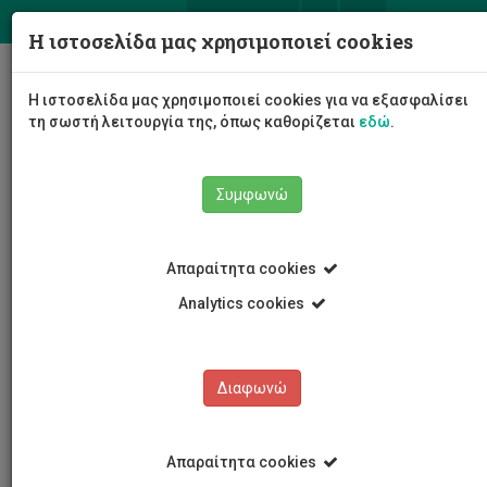
ΕΛ
EN
Η ιστοσελίδα μας χρησιμοποιεί cookies
Togg
Η ιστοσελίδα μας χρησιμοποιεί cookies για να εξασφαλίσει
navig
τη σωστή λειτουργία της, όπως καθορίζεται
εδώ
.
Συμφωνώ
Νέα και Ανακοινώσεις
Άρθρο
Απαραίτητα cookies
Analytics cookies
Διαφωνώ
ΚΑΤΗΓΟΡΙΕΣ
Νέα και Ανακοινώσεις
Απαραίτητα cookies
Συνέδρια