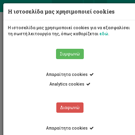
ΕΛ
EN
Η ιστοσελίδα μας χρησιμοποιεί cookies
Togg
Η ιστοσελίδα μας χρησιμοποιεί cookies για να εξασφαλίσει
navig
τη σωστή λειτουργία της, όπως καθορίζεται
εδώ
.
Συμφωνώ
Νέα και Ανακοινώσεις
Άρθρο
Απαραίτητα cookies
Analytics cookies
Διαφωνώ
ΚΑΤΗΓΟΡΙΕΣ
Νέα και Ανακοινώσεις
Απαραίτητα cookies
Συνέδρια