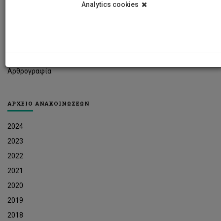
Analytics cookies
Φοιτητικά Νέα
Ερευνητικά Νέα
Ευκαιρίες Εργοδότησης
Δελτία Τύπου
Αρθρογραφία
ΑΡΧΕΙΟ ΑΝΑΚΟΙΝΩΣΕΩΝ
2024
2023
2022
2021
2020
2019
2018