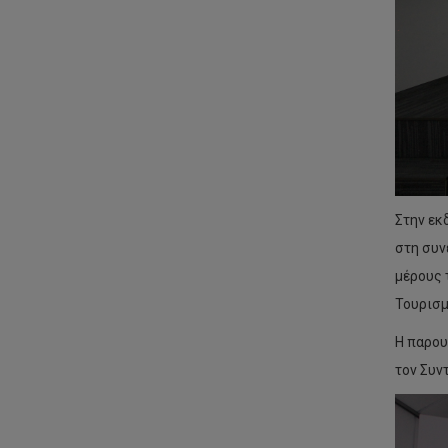
Στην εκ
στη συν
μέρους 
Τουρισμ
Η παρου
τον Συν