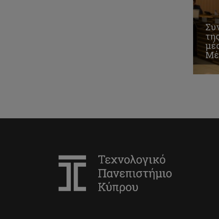
Συ
τη
μέσ
Μέ