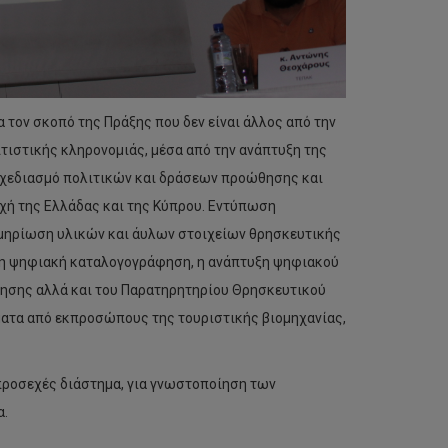
 τον σκοπό της Πράξης που δεν είναι άλλος από την
τιστικής κληρονομιάς, μέσα από την ανάπτυξη της
 σχεδιασμό πολιτικών και δράσεων προώθησης και
χή της Ελλάδας και της Κύπρου. Εντύπωση
μηρίωση υλικών και άυλων στοιχείων θρησκευτικής
 η ψηφιακή καταλογογράφηση, η ανάπτυξη ψηφιακού
γησης αλλά και του Παρατηρητηρίου Θρησκευτικού
ματα από εκπροσώπους της τουριστικής βιομηχανίας,
Times
προσεχές διάστημα, για γνωστοποίηση των
Higher
α.
Education:
To