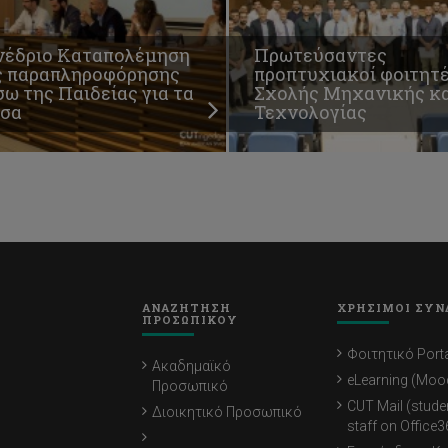
νέδριο Καταπολέμηση
Πρωτεύσαντες
ς παραπληροφόρησης
προπτυχιακοί φοιτητ
ω της Παιδείας για τα
Σχολής Μηχανικής κα
σα
Τεχνολογίας
ΑΝΑΖΗΤΗΣΗ
ΧΡΗΣΙΜΟΙ ΣΥΝ
ΠΡΟΣΩΠΙΚΟΥ
Φοιτητικό Porta
Ακαδημαϊκό
eLearning (Moo
Προσωπικό
CUT Mail (stude
Διοικητικό Προσωπικό
staff on Office3