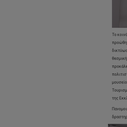
Το κοιν
προώθησ
δικτύωσ
θεσμική
προκάλε
πολιτισ
μουσείο
Τουρισμ
της Εκκ
Πανομοι
δραστηρ