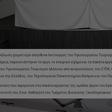
δήλωση χαιρετισμό απηύθυνε λειτουργός του Υφυπουργείου Τουρισμού
έχεια, παρουσιάστηκαν το έργο, το εταιρικό σχήμα και τα πακέτα εργ
του Υφυπουργείου Τουρισμού αλλά και από εκπροσώπους του ΣΤΕΚ, τ
ού της Ελλάδος, του Τεχνολογικού Πανεπιστημίου Κύπρου και του Πα
σίαση που αφορούσε στα πακέτα εργασίας της ομάδας έργου του Ερε
τονιστή του, Επικ. Καθηγητή του Τμήματος Διοίκησης Ξενοδοχειακώ