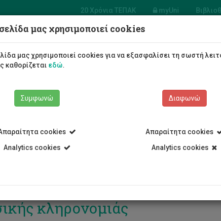
20 Χρόνια ΤΕΠΑΚ
myUni
Βιβλιο
σελίδα μας χρησιμοποιεί cookies
Φοιτητές/τριες
Σπουδές
λίδα μας χρησιμοποιεί cookies για να εξασφαλίσει τη σωστή λειτ
ως καθορίζεται
εδώ
.
Συμφωνώ
Διαφωνώ
Απαραίτητα cookies
Απαραίτητα cookies
Analytics cookies
Analytics cookies
Cult: Ανάδειξη και διάδοση της 
ικής κληρονομιάς