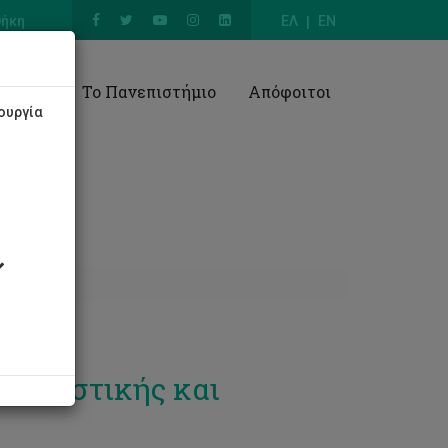
θήκη
ΕΛ
EN
Έρευνα
Το Πανεπιστήμιο
Απόφοιτοι
ουργία
πολιτιστικής και