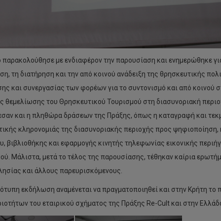
ό παρακολούθησε με ενδιαφέρον την παρουσίαση και ενημερώθηκε για
η, τη διατήρηση και την από κοινού ανάδειξη της θρησκευτικής πολι
ης και συνεργασίας των φορέων για το συντονισμό και από κοινού
ς θεμελίωσης του Θρησκευτικού Τουρισμού στη διασυνοριακή περιο
σαν και η πληθώρα δράσεων της Πράξης, όπως η καταγραφή και τεκ
τικής κληρονομιάς της διασυνοριακής περιοχής προς ψηφιοποίηση,
υ, βιβλιοθήκης και εφαρμογής κινητής τηλεφωνίας εικονικής περιή
ού. Μάλιστα, μετά το τέλος της παρουσίασης, τέθηκαν καίρια ερωτή
λησίας και άλλους παρευρισκόμενους.
ότυπη εκδήλωση αναμένεται να πραγματοποιηθεί και στην Κρήτη το 
ιοτήτων του εταιρικού σχήματος της Πράξης Re-Cult και στην Ελλάδ