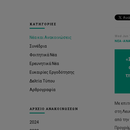
ΚΑΤΗΓΟΡΙΕΣ
Wed Jun 1
Νέα και Ανακοινώσεις
ΝΈΑ-ΑΝΑ
Συνέδρια
Φοιτητικά Νέα
«
Ερευνητικά Νέα
Ευκαιρίες Εργοδότησης
τ
Δελτία Τύπου
Αρθρογραφία
Με επιτ
ΑΡΧΕΙΟ ΑΝΑΚΟΙΝΩΣΕΩΝ
στη Λευ
από την
2024
Προγρά