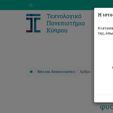
Η ιστο
Η ιστοσε
της, όπ
Νέα και Ανακοινώσεις
Άρθρο
Re-
φυσ