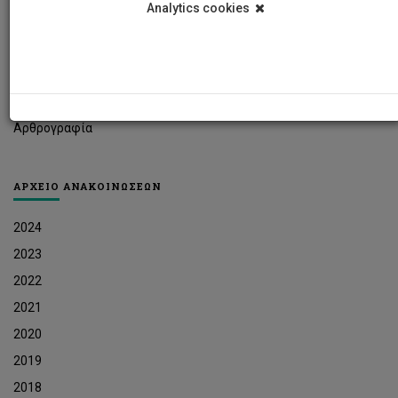
Analytics cookies
Φοιτητικά Νέα
Ερευνητικά Νέα
Ευκαιρίες Εργοδότησης
Δελτία Τύπου
Αρθρογραφία
ΑΡΧΕΙΟ ΑΝΑΚΟΙΝΩΣΕΩΝ
2024
2023
2022
2021
2020
2019
2018