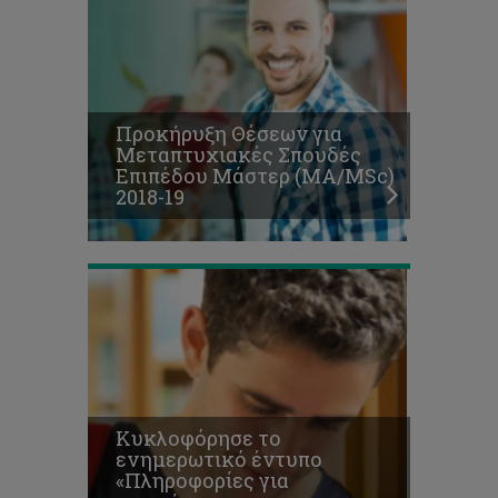
το
ενημερωτικό
έντυπο
«Πληροφορίες
για
υποψήφιους
Προκήρυξη Θέσεων για
μεταπτυχιακούς
Μεταπτυχιακές Σπουδές
φοιτητές
Επιπέδου Μάστερ (ΜΑ/MSc)
επιπέδου
2018-19
Μάστερ
2018/2019»
Κυκλοφόρησε το
ενημερωτικό έντυπο
«Πληροφορίες για