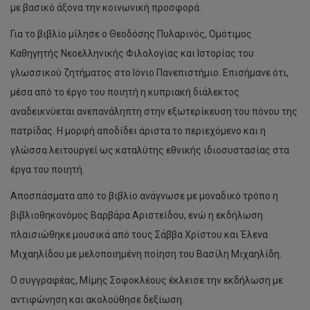
με βασικό άξονα την κοινωνική προσφορά.
Για το βιβλίο μίλησε ο Θεοδόσης Πυλαρινός, Ομότιμος
Καθηγητής Νεοελληνικής Φιλολογίας και Ιστορίας του
γλωσσικού ζητήματος στο Ιόνιο Πανεπιστήμιο. Επισήμανε ότι,
μέσα από το έργο του ποιητή η κυπριακή διάλεκτος
αναδεικνύεται ανεπανάληπτη στην εξωτερίκευση του πόνου της
πατρίδας. Η μορφή αποδίδει άριστα το περιεχόμενο και η
γλώσσα λειτουργεί ως καταλύτης εθνικής ιδιοσυστασίας στα
έργα του ποιητή.
Αποσπάσματα από το βιβλίο ανάγνωσε με μοναδικό τρόπο η
βιβλιοθηκονόμος Βαρβάρα Αριστείδου, ενώ η εκδήλωση
πλαισιώθηκε μουσικά από τους Σάββα Χρίστου και Έλενα
Μιχαηλίδου με μελοποιημένη ποίηση του Βασίλη Μιχαηλίδη.
Ο συγγραφέας, Μίμης Σοφοκλέους έκλεισε την εκδήλωση με
αντιφώνηση και ακολούθησε δεξίωση.