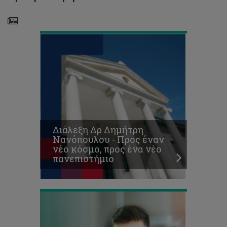
νέο
πανεπιστήμιο
Προκήρυξη
Θέσεων
για
Μεταπτυχιακές
Σπουδές
Διάλεξη Δρ Δημήτρη
Επιπέδου
Νανόπουλου - Προς έναν
Μάστερ
νέο κόσμο, προς ένα νέο
(ΜΑ/MSc)
πανεπιστήμιο
2018-
19
Κυκλοφόρησε