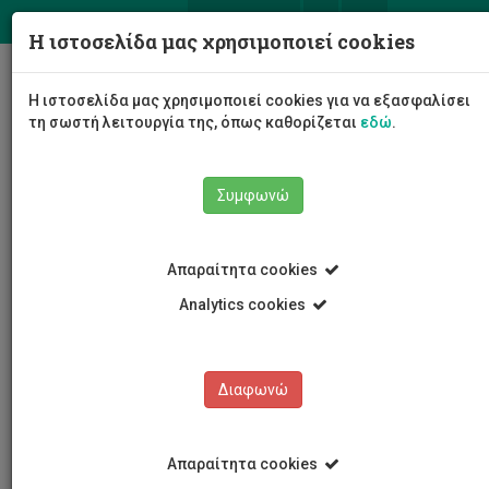
ΕΛ
EN
Η ιστοσελίδα μας χρησιμοποιεί cookies
Togg
Η ιστοσελίδα μας χρησιμοποιεί cookies για να εξασφαλίσει
navig
τη σωστή λειτουργία της, όπως καθορίζεται
εδώ
.
Συμφωνώ
Νέα και Ανακοινώσεις
Άρθρο
Απαραίτητα cookies
Analytics cookies
Διαφωνώ
ΚΑΤΗΓΟΡΙΕΣ
Νέα και Ανακοινώσεις
Απαραίτητα cookies
Συνέδρια