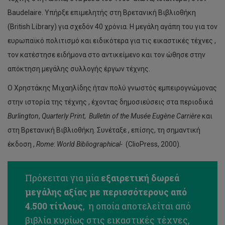
Baudelaire. Υπήρξε επιμελητής στη Βρετανική Βιβλιοθήκη
(British Lίbrary) για σχεδόν 40 χρόνια. Η μεγάλη αγάπη του για τον
ευρωπαϊκό πολιτισμό και ειδικότερα για τις εικαστικές τέχνες ,
τον κατέστησε ειδήμονα στο αντικείμενο και τον ώθησε στην
απόκτηση μεγάλης συλλογής έργων τέχνης.
Ο Χρηστάκης Μιχαηλίδης ήταν πολύ γνωστός εμπειρογνώμονας
στην ιστορία της τέχνης , έχοντας δημοσιεύσεις στα περιοδικά
Burlington
,
Quarterly
Print
,
Bulletin
of
the
Mus
é
e
Eug
è
ne
Carri
è
re
και
στη Βρετανική Βιβλιοθήκη. Συνέταξε , επίσης, τη σημαντική
έκδοση ,
Rome
:
World
Bibliographical
-
(CΙioPress, 2000).
Πρόκειται για μία
εξαιρετική δωρεά
μεγάλης αξίας με περισσότερους από
4.500 τίτλους
, η οποία αποτελείται από
βιβλία κυρίως στις εικαστικές τέχνες,