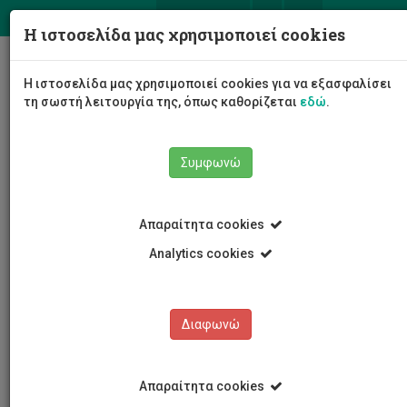
ΕΛ
EN
Η ιστοσελίδα μας χρησιμοποιεί cookies
Togg
Η ιστοσελίδα μας χρησιμοποιεί cookies για να εξασφαλίσει
navig
τη σωστή λειτουργία της, όπως καθορίζεται
εδώ
.
Συμφωνώ
Νέα και Ανακοινώσεις
Άρθρο
Απαραίτητα cookies
Analytics cookies
Διαφωνώ
ΚΑΤΗΓΟΡΙΕΣ
Νέα και Ανακοινώσεις
Απαραίτητα cookies
Συνέδρια