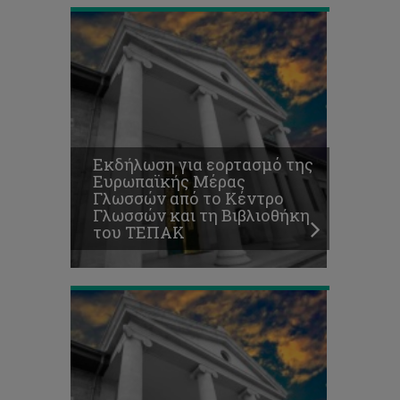
4η
Ημερίδα
Δημόσιας
Υγείας
Επετειακή
Ημερίδα
10
Εκδήλωση για εορτασμό της
χρόνων
Ευρωπαϊκής Μέρας
λειτουργίας
Γλωσσών από το Κέντρο
της
Γλωσσών και τη Βιβλιοθήκη
Σχολής
του ΤΕΠΑΚ
Επιστημών
Υγείας
Εκδήλωση
τιμής
στον
Χρηστάκη
Μιχαηλίδη