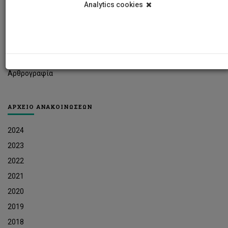
Analytics cookies
Φοιτητικά Νέα
Ερευνητικά Νέα
Ευκαιρίες Εργοδότησης
Δελτία Τύπου
Αρθρογραφία
ΑΡΧΕΙΟ ΑΝΑΚΟΙΝΩΣΕΩΝ
2024
2023
2022
2021
2020
2019
2018