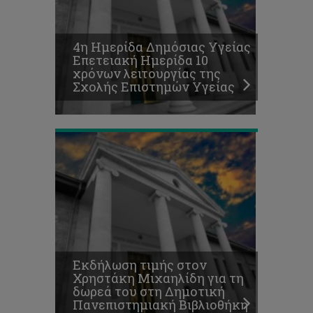
για
τη
δωρεά
4η Ημερίδα Δημόσιας Υγείας
του
Επετειακή Ημερίδα 10
στη
χρόνων λειτουργίας της
Δημοτική
Σχολής Επιστημών Υγείας
Πανεπιστημιακή
Βιβλιοθήκη
Εκδήλωση τιμής στον
Χρηστάκη Μιχαηλίδη για τη
δωρεά του στη Δημοτική
Πανεπιστημιακή Βιβλιοθήκη