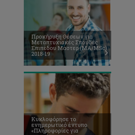
το
ενημερωτικό
έντυπο
«Πληροφορίες
για
υποψήφιους
Προκήρυξη Θέσεων για
μεταπτυχιακούς
Μεταπτυχιακές Σπουδές
φοιτητές
Επιπέδου Μάστερ (ΜΑ/MSc)
επιπέδου
2018-19
Μάστερ
2018/2019»
Κυκλοφόρησε το
ενημερωτικό έντυπο
«Πληροφορίες για