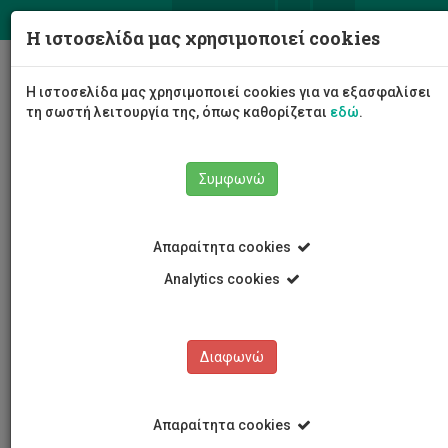
ΕΛ
EN
Η ιστοσελίδα μας χρησιμοποιεί cookies
Togg
Η ιστοσελίδα μας χρησιμοποιεί cookies για να εξασφαλίσει
navig
τη σωστή λειτουργία της, όπως καθορίζεται
εδώ
.
Συμφωνώ
Νέα και Ανακοινώσεις
Άρθρο
Απαραίτητα cookies
Analytics cookies
Διαφωνώ
ΚΑΤΗΓΟΡΙΕΣ
Νέα και Ανακοινώσεις
Απαραίτητα cookies
Συνέδρια