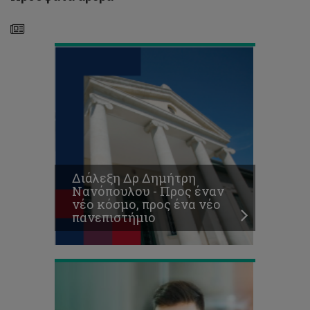
νέο
πανεπιστήμιο
Προκήρυξη
Θέσεων
για
Μεταπτυχιακές
Σπουδές
Διάλεξη Δρ Δημήτρη
Επιπέδου
Νανόπουλου - Προς έναν
Μάστερ
νέο κόσμο, προς ένα νέο
(ΜΑ/MSc)
πανεπιστήμιο
2018-
19
Κυκλοφόρησε