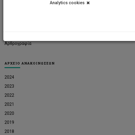
Analytics cookies
Φοιτητικά Νέα
Ερευνητικά Νέα
Ευκαιρίες Εργοδότησης
Δελτία Τύπου
Αρθρογραφία
ΑΡΧΕΙΟ ΑΝΑΚΟΙΝΩΣΕΩΝ
2024
2023
2022
2021
2020
2019
2018