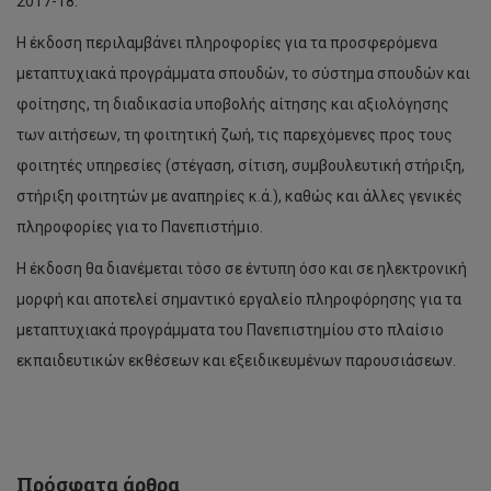
2017-18.
Η έκδοση περιλαμβάνει πληροφορίες για τα προσφερόμενα
μεταπτυχιακά προγράμματα σπουδών, το σύστημα σπουδών και
φοίτησης, τη διαδικασία υποβολής αίτησης και αξιολόγησης
των αιτήσεων, τη φοιτητική ζωή, τις παρεχόμενες προς τους
φοιτητές υπηρεσίες (στέγαση, σίτιση, συμβουλευτική στήριξη,
στήριξη φοιτητών με αναπηρίες κ.ά.), καθώς και άλλες γενικές
πληροφορίες για το Πανεπιστήμιο.
Διάλεξη
Η έκδοση θα διανέμεται τόσο σε έντυπη όσο και σε ηλεκτρονική
Δρ
μορφή και αποτελεί σημαντικό εργαλείο πληροφόρησης για τα
Δημήτρη
Νανόπουλου
μεταπτυχιακά προγράμματα του Πανεπιστημίου στο πλαίσιο
-
εκπαιδευτικών εκθέσεων και εξειδικευμένων παρουσιάσεων.
Προς
έναν
νέο
κόσμο,
προς
ένα
Πρόσφατα άρθρα