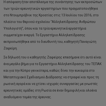
Η απόφαση ήταν αποτέλεσμα της συνάντησης των εκπροσώπων
των τριών ερευνητικών εργαστηρίων που πραγματοποιήθηκε
στο Ντουμπρόβνικ της Κροατίας στις 13 Ιουλίου του 2016, στο
πλαίσιο του θερινού σχολείου “Αλληλεπίδρασης Ανθρώπου
Υπολογιστή”, όπου και τα τρία ερευνητικά εργαστήρια
συμμετείχαν ενεργά. Το Εργαστήριο Αλληλεπίδρασης
εκπροσωπήθηκε από το διευθυντή του, καθηγητή Παναγιώτη
Ζαφείρη.
Σε δήλωσή του ο καθηγητής Ζαφείρης επεσήμανε ότι αυτό είναι
ένα μεγάλο βήμα για το Εργαστήριο Αλληλεπίδρασης του ΤΕΠΑΚ
και για την Κύπρο γενικότερα, καθώς δίνει την ευκαιρία στο
Μεταπτυχιακό Σχεδιασμού Διάδρασης να στραφεί και προς τη
ρωσική αγορά και να χτίσει ισχυρές συνεργασίες με γνωστές
ερευνητικές ομάδες στη Ρωσία σε έναν δημοφιλή και ολοένα
αναδυόμενο τομέα της έρευνας.