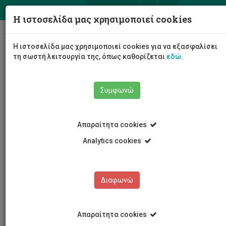
ΕΛ
EN
Η ιστοσελίδα μας χρησιμοποιεί cookies
Togg
Η ιστοσελίδα μας χρησιμοποιεί cookies για να εξασφαλίσει
navig
τη σωστή λειτουργία της, όπως καθορίζεται
εδώ
.
Συμφωνώ
Νέα και Ανακοινώσεις
Άρθρο
Απαραίτητα cookies
Analytics cookies
Διαφωνώ
ΚΑΤΗΓΟΡΙΕΣ
Νέα και Ανακοινώσεις
Απαραίτητα cookies
Συνέδρια