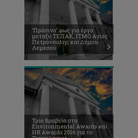
και
HR
Awards
2016
για
‘Πράσινο’ φως για έργο
το
μεταξύ ΤΕΠΑΚ, ΙΤΜΟ Aγίας
Τεχνολογικό
Πετρούπολης και Δήμου
Οι
Λεμεσού
διακρίσεις
συνεχίζονται
Εδώ
φοιτούμε.
Στο
Τεχνολογικό
Πανεπιστήμιο
Τρία Βραβεία στα
Κύπρου,
Environmental Awards και
το
HR Awards 2016 για το
Πανεπιστήμιο