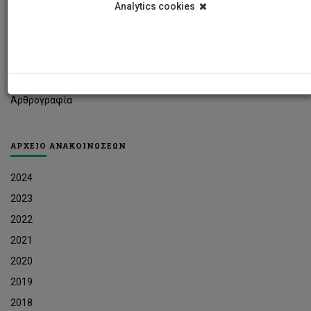
Analytics cookies
Φοιτητικά Νέα
Ερευνητικά Νέα
Ευκαιρίες Εργοδότησης
Δελτία Τύπου
Αρθρογραφία
ΑΡΧΕΙΟ ΑΝΑΚΟΙΝΩΣΕΩΝ
2024
2023
2022
2021
2020
2019
2018