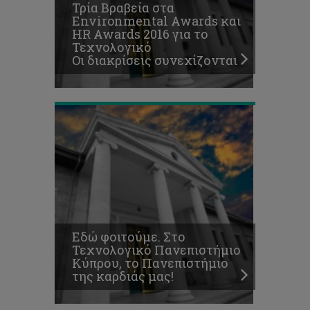
Τρία Βραβεία στα
Κύπρου,
Environmental Awards και
το
HR Awards 2016 για το
Πανεπιστήμιο
Τεχνολογικό
της
Οι διακρίσεις συνεχίζονται
καρδιάς
μας!
Εδώ φοιτούμε. Στο
Τεχνολογικό Πανεπιστήμιο
Κύπρου, το Πανεπιστήμιο
της καρδιάς μας!