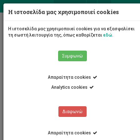
ΕΛ
EN
Η ιστοσελίδα μας χρησιμοποιεί cookies
Togg
Η ιστοσελίδα μας χρησιμοποιεί cookies για να εξασφαλίσει
navig
τη σωστή λειτουργία της, όπως καθορίζεται
εδώ
.
Συμφωνώ
Νέα και Ανακοινώσεις
Άρθρο
Απαραίτητα cookies
Analytics cookies
Διαφωνώ
ΚΑΤΗΓΟΡΙΕΣ
Νέα και Ανακοινώσεις
Απαραίτητα cookies
Συνέδρια