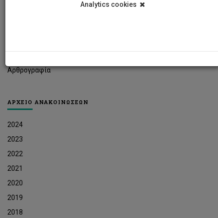
Analytics cookies
Φοιτητικά Νέα
Ερευνητικά Νέα
Ευκαιρίες Εργοδότησης
Δελτία Τύπου
Αρθρογραφία
ΑΡΧΕΙΟ ΑΝΑΚΟΙΝΩΣΕΩΝ
2024
2023
2022
2021
2020
2019
2018