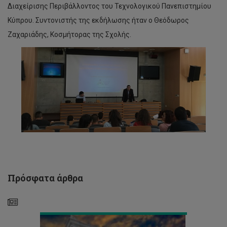
Διαχείρισης Περιβάλλοντος του Τεχνολογικού Πανεπιστημίου
Κύπρου. Συντονιστής της εκδήλωσης ήταν ο Θεόδωρος
Ζαχαριάδης, Κοσμήτορας της Σχολής.
‘Πράσινο’
φως
για
έργο
μεταξύ
ΤΕΠΑΚ,
ΙΤΜΟ
Aγίας
Πετρούπολης
και
Πρόσφατα άρθρα
Δήμου
Λεμεσού
Τρία
Βραβεία