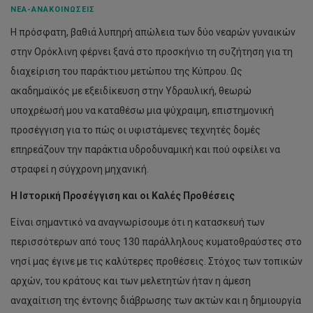
ΝΈΑ-ΑΝΑΚΟΙΝΏΣΕΙΣ
Η πρόσφατη, βαθιά λυπηρή απώλεια των δύο νεαρών γυναικών
στην Ορόκλινη φέρνει ξανά στο προσκήνιο τη συζήτηση για τη
διαχείριση του παράκτιου μετώπου της Κύπρου. Ως
ακαδημαϊκός με εξειδίκευση στην Υδραυλική, θεωρώ
υποχρέωσή μου να καταθέσω μια ψύχραιμη, επιστημονική
προσέγγιση για το πώς οι υφιστάμενες τεχνητές δομές
επηρεάζουν την παράκτια υδροδυναμική και πού οφείλει να
στραφεί η σύγχρονη μηχανική.
Η Ιστορική Προσέγγιση και οι Καλές Προθέσεις
Είναι σημαντικό να αναγνωρίσουμε ότι η κατασκευή των
περισσότερων από τους 130 παράλληλους κυματοθραύστες στο
νησί μας έγινε με τις καλύτερες προθέσεις. Στόχος των τοπικών
αρχών, του κράτους και των μελετητών ήταν η άμεση
αναχαίτιση της έντονης διάβρωσης των ακτών και η δημιουργία