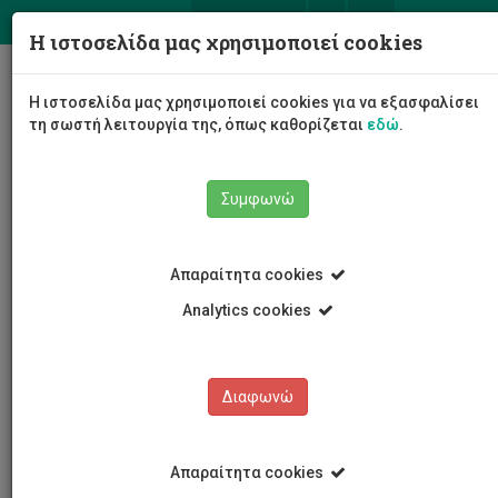
ΕΛ
EN
Η ιστοσελίδα μας χρησιμοποιεί cookies
Togg
Η ιστοσελίδα μας χρησιμοποιεί cookies για να εξασφαλίσει
navig
τη σωστή λειτουργία της, όπως καθορίζεται
εδώ
.
Συμφωνώ
Νέα και Ανακοινώσεις
Άρθρο
Απαραίτητα cookies
Analytics cookies
Διαφωνώ
ΚΑΤΗΓΟΡΙΕΣ
Νέα και Ανακοινώσεις
Απαραίτητα cookies
Συνέδρια