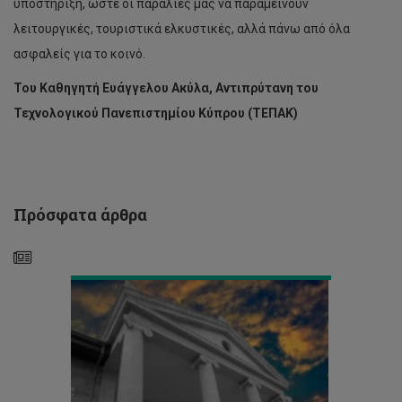
υποστήριξη, ώστε οι παραλίες μας να παραμείνουν
Η
λειτουργικές, τουριστικά ελκυστικές, αλλά πάνω από όλα
Εξέλιξη
της
ασφαλείς για το κοινό.
Παράκτιας
Υδραυλικής
Του Καθηγητή Ευάγγελου Ακύλα, Αντιπρύτανη του
στην
Τεχνολογικού Πανεπιστημίου Κύπρου (ΤΕΠΑΚ)
Κύπρο:
Ώρα
για
Μετάβαση
σε
Ήπιες
Πρόσφατα άρθρα
Μορφές
Προστασίας
Η
ισότητα