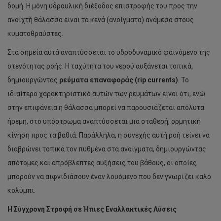
δομή. Η μόνη υδραυλική διέξοδος επιστροφής του προς την
ανοιχτή θάλασσα είναι τα κενά (ανοίγματα) ανάμεσα στους
κυματοθραύστες.
Στα σημεία αυτά αναπτύσσεται το υδροδυναμικό φαινόμενο της
στενότητας ροής. Η ταχύτητα του νερού αυξάνεται τοπικά,
δημιουργώντας
ρεύματα επαναφοράς (rip currents)
. Το
ιδιαίτερο χαρακτηριστικό αυτών των ρευμάτων είναι ότι, ενώ
στην επιφάνεια η θάλασσα μπορεί να παρουσιάζεται απόλυτα
ήρεμη, στο υπόστρωμα αναπτύσσεται μια σταθερή, ορμητική
κίνηση προς τα βαθιά. Παράλληλα, η συνεχής αυτή ροή τείνει να
διαβρώνει τοπικά τον πυθμένα στα ανοίγματα, δημιουργώντας
απότομες και απρόβλεπτες αυξήσεις του βάθους, οι οποίες
μπορούν να αιφνιδιάσουν έναν λουόμενο που δεν γνωρίζει καλό
κολύμπι.
Η Σύγχρονη Στροφή σε Ήπιες Εναλλακτικές Λύσεις