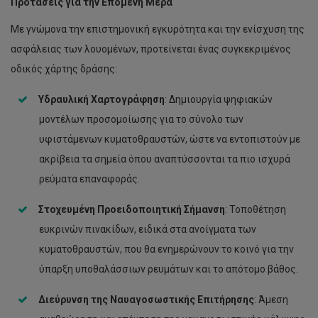
Προτάσεις για την Επόμενη Μέρα
Με γνώμονα την επιστημονική εγκυρότητα και την ενίσχυση της
ασφάλειας των λουομένων, προτείνεται ένας συγκεκριμένος
οδικός χάρτης δράσης:
Υδραυλική Χαρτογράφηση
: Δημιουργία ψηφιακών
μοντέλων προσομοίωσης για το σύνολο των
υφιστάμενων κυματοθραυστών, ώστε να εντοπιστούν με
ακρίβεια τα σημεία όπου αναπτύσσονται τα πιο ισχυρά
ρεύματα επαναφοράς.
Στοχευμένη Προειδοποιητική Σήμανση
: Τοποθέτηση
ευκρινών πινακίδων, ειδικά στα ανοίγματα των
κυματοθραυστών, που θα ενημερώνουν το κοινό για την
ύπαρξη υποθαλάσσιων ρευμάτων και το απότομο βάθος.
Διεύρυνση της Ναυαγοσωστικής Επιτήρησης
: Άμεση