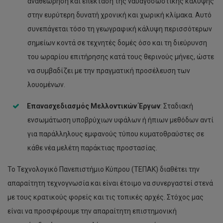
αναθεώρηση και επέκταση της ναυαγοσωστικής κάλυψης
στην ευρύτερη δυνατή χρονική και χωρική κλίμακα. Αυτό
συνεπάγεται τόσο τη γεωγραφική κάλυψη περισσότερων
σημείων κοντά σε τεχνητές δομές όσο και τη διεύρυνση
του ωραρίου επιτήρησης κατά τους θερινούς μήνες, ώστε
να συμβαδίζει με την πραγματική προσέλευση των
λουομένων.
Επανασχεδιασμός Μελλοντικών Έργων
: Σταδιακή
ενσωμάτωση υποβρύχιων υφάλων ή ήπιων μεθόδων αντί
για παράλληλους εμφανούς τύπου κυματοθραύστες σε
κάθε νέα μελέτη παράκτιας προστασίας.
Το Τεχνολογικό Πανεπιστήμιο Κύπρου (ΤΕΠΑΚ) διαθέτει την
απαραίτητη τεχνογνωσία και είναι έτοιμο να συνεργαστεί στενά
με τους κρατικούς φορείς και τις τοπικές αρχές. Στόχος μας
είναι να προσφέρουμε την απαραίτητη επιστημονική