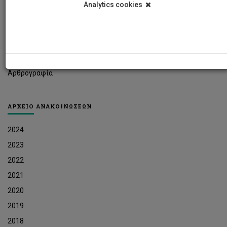
Analytics cookies
Φοιτητικά Νέα
Ερευνητικά Νέα
Ευκαιρίες Εργοδότησης
Δελτία Τύπου
Αρθρογραφία
ΑΡΧΕΙΟ ΑΝΑΚΟΙΝΩΣΕΩΝ
2024
2023
2022
2021
2020
2019
2018