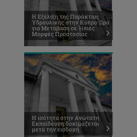
στην
Ανώτατη
Η Εξέλιξη της Παράκτιας
Εκπαίδευση
Υδραυλικής στην Κύπρο: Ώρα
δοκιμάζεται
για Μετάβαση σε Ήπιες
μετά
Μορφές Προστασίας
την
εισδοχή
Συνεργασία
ΤΕΠΑΚ
και
Olympians
Cyprus
για
την
προώθηση
του
αθλητισμού,
της
Η ισότητα στην Ανώτατη
έρευνας
Εκπαίδευση δοκιμάζεται
και
μετά την εισδοχή
της
εκπαίδευσης