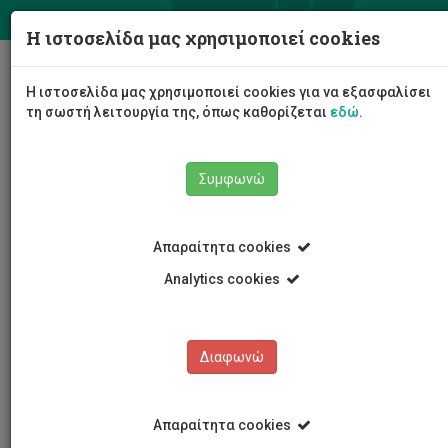
ΕΛ
EN
Η ιστοσελίδα μας χρησιμοποιεί cookies
Togg
Η ιστοσελίδα μας χρησιμοποιεί cookies για να εξασφαλίσει
navig
τη σωστή λειτουργία της, όπως καθορίζεται
εδώ
.
Συμφωνώ
Νέα και Ανακοινώσεις
Άρθρο
Απαραίτητα cookies
Analytics cookies
Διαφωνώ
ΚΑΤΗΓΟΡΙΕΣ
Νέα και Ανακοινώσεις
Απαραίτητα cookies
Συνέδρια