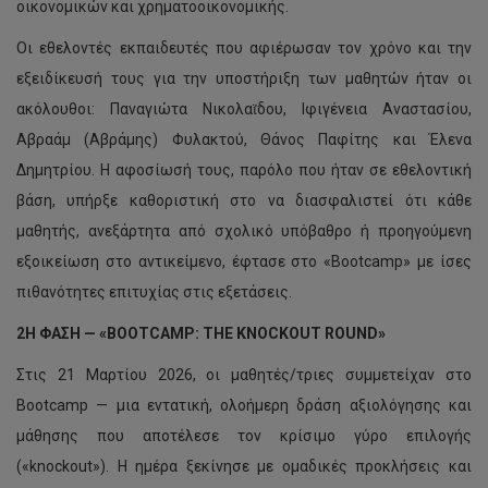
οικονομικών και χρηματοοικονομικής.
Οι εθελοντές εκπαιδευτές που αφιέρωσαν τον χρόνο και την
εξειδίκευσή τους για την υποστήριξη των μαθητών ήταν οι
ακόλουθοι: Παναγιώτα Νικολαϊ̈δου, Ιφιγένεια Αναστασίου,
Αβραάμ (Αβράμης) Φυλακτού, Θάνος Παφίτης και Έλενα
Δημητρίου. Η αφοσίωσή τους, παρόλο που ήταν σε εθελοντική
βάση, υπήρξε καθοριστική στο να διασφαλιστεί ότι κάθε
μαθητής, ανεξάρτητα από σχολικό υπόβαθρο ή προηγούμενη
εξοικείωση στο αντικείμενο, έφτασε στο «Bootcamp» με ίσες
πιθανότητες επιτυχίας στις εξετάσεις.
2Η ΦΑΣΗ — «BOOTCAMP: THE KNOCKOUT ROUND»
Στις 21 Μαρτίου 2026, οι μαθητές/τριες συμμετείχαν στο
Bootcamp — μια εντατική, ολοήμερη δράση αξιολόγησης και
μάθησης που αποτέλεσε τον κρίσιμο γύρο επιλογής
(«knockout»). Η ημέρα ξεκίνησε με ομαδικές προκλήσεις και