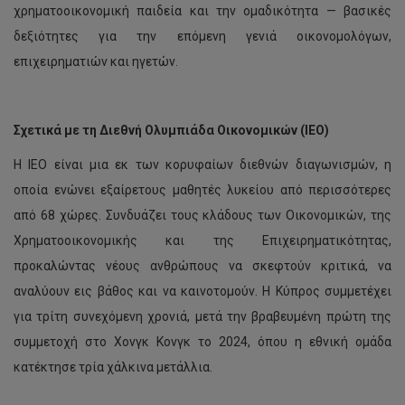
χρηματοοικονομική παιδεία και την ομαδικότητα — βασικές
δεξιότητες για την επόμενη γενιά οικονομολόγων,
επιχειρηματιών και ηγετών.
Σχετικά με τη Διεθνή Ολυμπιάδα Οικονομικών (IEO)
Η IEO είναι μια εκ των κορυφαίων διεθνών διαγωνισμών, η
οποία ενώνει εξαίρετους μαθητές λυκείου από περισσότερες
από 68 χώρες. Συνδυάζει τους κλάδους των Οικονομικών, της
Χρηματοοικονομικής και της Επιχειρηματικότητας,
προκαλώντας νέους ανθρώπους να σκεφτούν κριτικά, να
αναλύουν εις βάθος και να καινοτομούν. Η Κύπρος συμμετέχει
Στρατηγική
για τρίτη συνεχόμενη χρονιά, μετά την βραβευμένη πρώτη της
συνεργασία
ΤΕΠΑΚ
συμμετοχή στο Χονγκ Κονγκ το 2024, όπου η εθνική ομάδα
με
κατέκτησε τρία χάλκινα μετάλλια.
το
Zhejiang