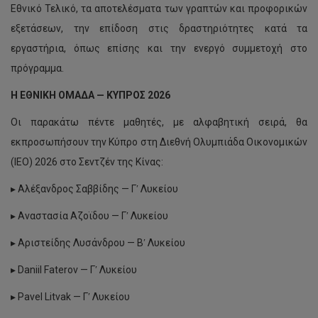
Εθνικό Τελικό, τα αποτελέσματα των γραπτών και προφορικών
εξετάσεων, την επίδοση στις δραστηριότητες κατά τα
εργαστήρια, όπως επίσης και την ενεργό συμμετοχή στο
πρόγραμμα.
Η ΕΘΝΙΚΗ ΟΜΑΔΑ — ΚΥΠΡΟΣ 2026
Οι παρακάτω πέντε μαθητές, με αλφαβητική σειρά, θα
εκπροσωπήσουν την Κύπρο στη Διεθνή Ολυμπιάδα Οικονομικών
(IEO) 2026 στο Σεντζέν της Κίνας:
▸ Αλέξανδρος Σαββίδης — Γʹ Λυκείου
▸ Αναστασία Αζοϊδου — Γʹ Λυκείου
▸ Αριστείδης Λυσάνδρου — Βʹ Λυκείου
▸ Daniil Faterov — Γʹ Λυκείου
▸ Pavel Litvak — Γʹ Λυκείου