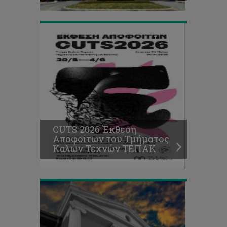
ΤΕΠΑΚ
Η
Κύπρος
επέλεξε
την
Πενταμελή
Ομάδα
της
για
τη
CUTS 2026 Έκθεση
Διεθνή
Αποφοίτων του Τμήματος
Ολυμπιάδα
Καλών Τεχνών ΤΕΠΑΚ
Οικονομικών
2026