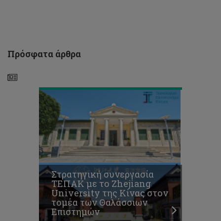
University
της
Κίνας
στον
τομέα
των
Πρόσφατα άρθρα
Θαλάσσιων
Επιστημών
CUTS
2026
Έκθεση
Στρατηγική συνεργασία
Αποφοίτων
ΤΕΠΑΚ με το Zhejiang
του
University της Κίνας στον
Τμήματος
τομέα των Θαλάσσιων
Καλών
Επιστημών
Τεχνών