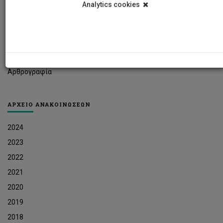
Analytics cookies
Φοιτητικά Νέα
Ερευνητικά Νέα
Ευκαιρίες Εργοδότησης
Δελτία Τύπου
Αρθρογραφία
ΑΡΧΕΙΟ ΑΝΑΚΟΙΝΩΣΕΩΝ
2024
2023
2022
2021
2020
2019
2018