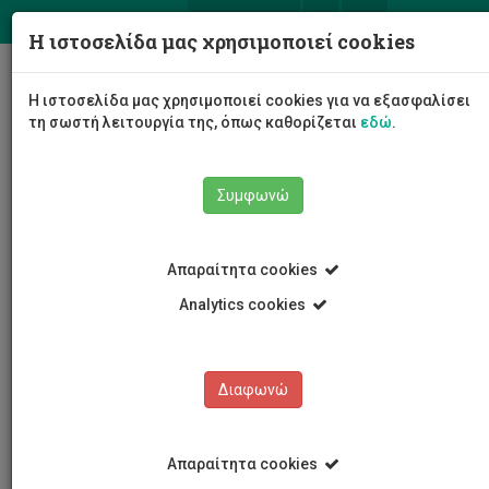
ΕΛ
EN
Η ιστοσελίδα μας χρησιμοποιεί cookies
Togg
Η ιστοσελίδα μας χρησιμοποιεί cookies για να εξασφαλίσει
navig
τη σωστή λειτουργία της, όπως καθορίζεται
εδώ
.
Συμφωνώ
Νέα και Ανακοινώσεις
Άρθρο
Απαραίτητα cookies
Analytics cookies
Διαφωνώ
ΚΑΤΗΓΟΡΙΕΣ
Νέα και Ανακοινώσεις
Απαραίτητα cookies
Συνέδρια