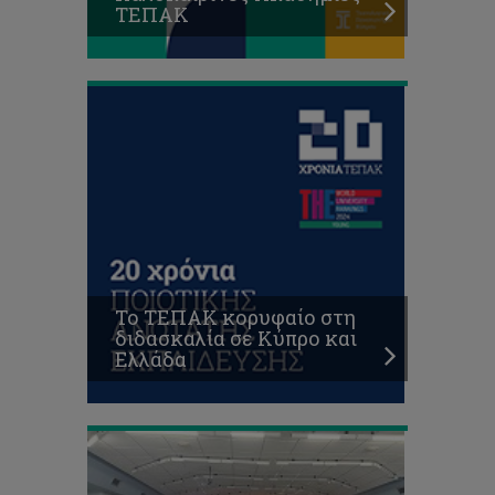
ΤΕΠΑΚ
και
Ελλάδα
Το
Τμήμα
Επιστημών
Αποκατάστασης
σε
Το ΤΕΠΑΚ κορυφαίο στη
Συνέδριο
διδασκαλία σε Κύπρο και
Λογοθεραπείας
Ελλάδα
στη
Θεσσαλονίκη