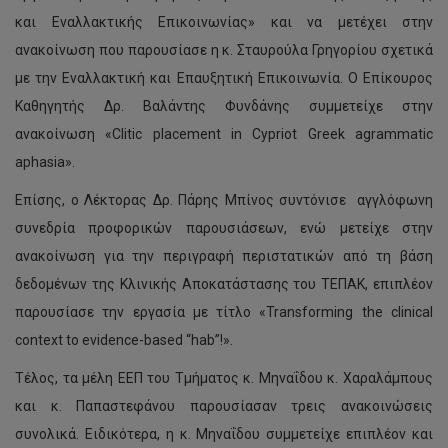
και Εναλλακτικής Επικοινωνίας» και να μετέχει στην
ανακοίνωση που παρουσίασε η κ. Σταυρούλα Γρηγορίου σχετικά
με την Εναλλακτική και Επαυξητική Επικοινωνία. O Επίκουρος
Καθηγητής Δρ. Βαλάντης Φυνδάνης συμμετείχε στην
ανακοίνωση «Clitic placement in Cypriot Greek agrammatic
aphasia».
Επίσης, ο Λέκτορας Δρ. Πάρης Μπίνος συντόνισε αγγλόφωνη
συνεδρία προφορικών παρουσιάσεων, ενώ μετείχε στην
ανακοίνωση για την περιγραφή περιστατικών από τη βάση
δεδομένων της Κλινικής Αποκατάστασης του ΤΕΠΑΚ, επιπλέον
παρουσίασε την εργασία με τίτλο «Transforming the clinical
context to evidence-based “hab”!».
Τέλος, τα μέλη ΕΕΠ του Τμήματος κ. Μηναΐδου κ. Χαραλάμπους
και κ. Παπαστεφάνου παρουσίασαν τρεις ανακοινώσεις
συνολικά. Ειδικότερα, η κ. Μηναΐδου συμμετείχε επιπλέον και