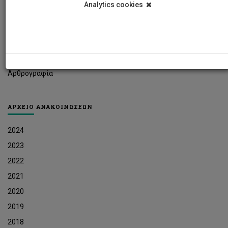
Analytics cookies
Φοιτητικά Νέα
Ερευνητικά Νέα
Ευκαιρίες Εργοδότησης
Δελτία Τύπου
Αρθρογραφία
ΑΡΧΕΙΟ ΑΝΑΚΟΙΝΩΣΕΩΝ
2024
2023
2022
2021
2020
2019
2018