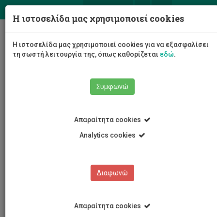
ΕΛ
EN
Η ιστοσελίδα μας χρησιμοποιεί cookies
Togg
Η ιστοσελίδα μας χρησιμοποιεί cookies για να εξασφαλίσει
navig
τη σωστή λειτουργία της, όπως καθορίζεται
εδώ
.
Συμφωνώ
Νέα και Ανακοινώσεις
Άρθρο
Απαραίτητα cookies
Analytics cookies
Διαφωνώ
ΚΑΤΗΓΟΡΙΕΣ
Νέα και Ανακοινώσεις
Απαραίτητα cookies
Συνέδρια