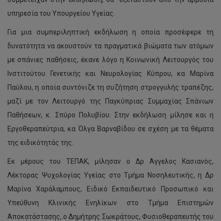
υπηρεσία του Υπουργείου Υγείας.
Για μια συμπεριληπτική εκδήλωση η οποία προσέφερε τη
δυνατότητα να ακουστούν τα πραγματικά βιώματα των ατόμων
με σπάνιες παθήσεις, έκανε λόγο η Κοινωνική Λειτουργός του
Ινστιτούτου Γενετικής και Νευρολογίας Κύπρου, κα Μαρίνα
Παύλου, η οποία συντόνιζε τη συζήτηση στρογγυλής τραπέζης,
μαζί με τον Λειτουργό της Παγκύπριας Συμμαχίας Σπάνιων
Παθήσεων, κ. Σπύρο Πολυβίου. Στην εκδήλωση μίλησε και η
Εργοθεραπεύτρια, κα Όλγα Βαρναβίδου σε σχέση με τα θέματα
της ειδικότητάς της.
Εκ μέρους του ΤΕΠΑΚ, μίλησαν ο Δρ Άγγελος Κασιανός,
Λέκτορας Ψυχολογίας Υγείας στο Τμήμα Νοσηλευτικής, η Δρ
Μαρίνα Χαράλαμπους, Ειδικό Εκπαιδευτικό Προσωπικό και
Υπεύθυνη Κλινικής Ενηλίκων στο Τμήμα Επιστημών
Αποκατάστασης, ο Δημήτρης Σωκράτους, Φυσιοθεραπευτής του