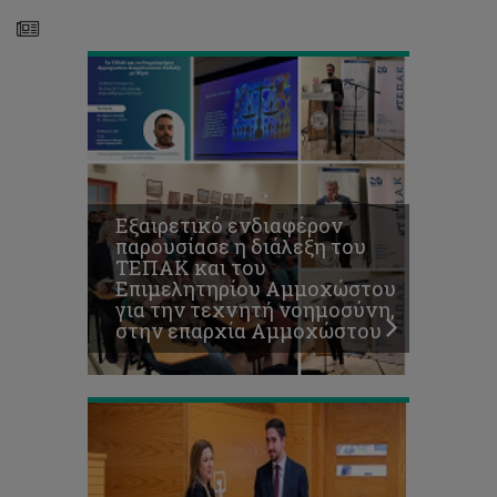
Αμμοχώστου
Εκδήλωση
προς
τιμή
Εξαιρετικό ενδιαφέρον
των
παρουσίασε η διάλεξη του
γυναικών: «Η
ΤΕΠΑΚ και του
άνθρωπος:
Επιμελητηρίου Αμμοχώστου
Ιστορίες
για την τεχνητή νοημοσύνη,
και
στην επαρχία Αμμοχώστου
επιτεύγματα
γυναικών»