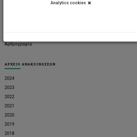
Analytics cookies
Φοιτητικά Νέα
Ερευνητικά Νέα
Ευκαιρίες Εργοδότησης
Δελτία Τύπου
Αρθρογραφία
ΑΡΧΕΙΟ ΑΝΑΚΟΙΝΩΣΕΩΝ
2024
2023
2022
2021
2020
2019
2018