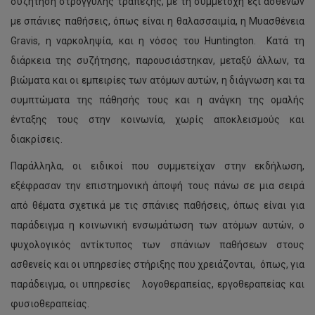
συζήτηση στρογγυλής τραπέζης, με τη συμμετοχή έξι ασθενών
με σπάνιες παθήσεις, όπως είναι η θαλασσαιμία, η Mυασθένεια
Gravis, η ναρκοληψία, και η νόσος του Huntington. Κατά τη
διάρκεια της συζήτησης, παρουσιάστηκαν, μεταξύ άλλων, τα
βιώματα και οι εμπειρίες των ατόμων αυτών, η διάγνωση και τα
συμπτώματα της πάθησής τους και η ανάγκη της ομαλής
ένταξης τους στην κοινωνία, χωρίς αποκλεισμούς και
διακρίσεις.
Παράλληλα, οι ειδικοί που συμμετείχαν στην εκδήλωση,
εξέφρασαν την επιστημονική άποψή τους πάνω σε μια σειρά
από θέματα σχετικά με τις σπάνιες παθήσεις, όπως είναι για
παράδειγμα η κοινωνική ενσωμάτωση των ατόμων αυτών, ο
ψυχολογικός αντίκτυπος των σπάνιων παθήσεων στους
ασθενείς και οι υπηρεσίες στήριξης που χρειάζονται, όπως, για
παράδειγμα, οι υπηρεσίες λογοθεραπείας, εργοθεραπείας και
φυσιοθεραπείας.