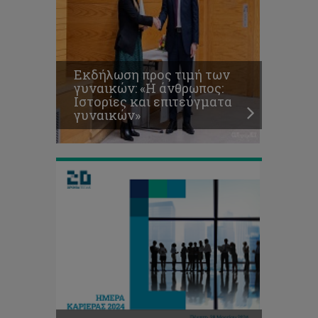
Εκδήλωση προς τιμή των
«ΗΜΕΡΑ
γυναικών: «Η άνθρωπος:
ΚΑΡΙΕΡΑΣ
Ιστορίες και επιτεύγματα
2024»
γυναικών»
στο
ΤΕΠΑΚ