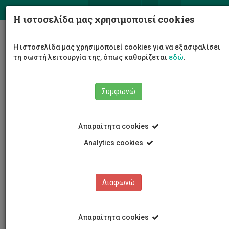
ΕΛ
EN
Η ιστοσελίδα μας χρησιμοποιεί cookies
Togg
Η ιστοσελίδα μας χρησιμοποιεί cookies για να εξασφαλίσει
navig
τη σωστή λειτουργία της, όπως καθορίζεται
εδώ
.
Συμφωνώ
Νέα και Ανακοινώσεις
Άρθρο
Απαραίτητα cookies
Analytics cookies
Διαφωνώ
ΚΑΤΗΓΟΡΙΕΣ
Νέα και Ανακοινώσεις
Απαραίτητα cookies
Συνέδρια