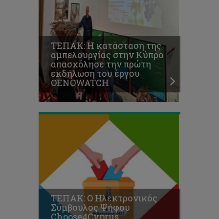
Σύμβουλος
Ψήφου
Choose4Cyprus
ενεργοποιείται
ΤΕΠΑΚ: Η κατάσταση της
και
αμπελουργίας στην Κύπρο
για
απασχόλησε την πρώτη
τις
εκδήλωση του έργου
Προεδρικές
OENOWATCH
Εκλογές
2023
ΤΕΠΑΚ: Ο Ηλεκτρονικός
Σύμβουλος Ψήφου
Choose4Cyprus