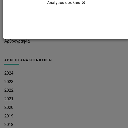
Analytics cookies
Φοιτητικά Νέα
Ερευνητικά Νέα
Ευκαιρίες Εργοδότησης
Δελτία Τύπου
Αρθρογραφία
ΑΡΧΕΙΟ ΑΝΑΚΟΙΝΩΣΕΩΝ
2024
2023
2022
2021
2020
2019
2018