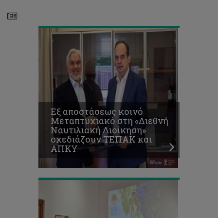
ΑΠΚΥ
ΤΕΠΑΚ:
Η
κατάσταση
της
αμπελουργίας
στην
Κύπρο
απασχόλησε
Εξ αποστάσεως κοινό
την
Μεταπτυχιακό στη «Διεθνή
πρώτη
Ναυτιλιακή Διοίκηση»
εκδήλωση
σχεδιάζουν ΤΕΠΑΚ και
του
ΑΠΚΥ
έργου
OENOWATCH
ΤΕΠΑΚ:
Ο
Ηλεκτρονικός