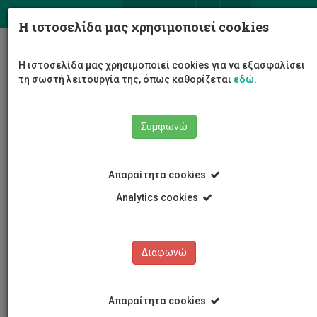
ΕΛ
EN
Η ιστοσελίδα μας χρησιμοποιεί cookies
Togg
Η ιστοσελίδα μας χρησιμοποιεί cookies για να εξασφαλίσει
navig
τη σωστή λειτουργία της, όπως καθορίζεται
εδώ
.
Συμφωνώ
Νέα και Ανακοινώσεις
Άρθρο
Απαραίτητα cookies
Analytics cookies
Διαφωνώ
ΚΑΤΗΓΟΡΙΕΣ
Νέα και Ανακοινώσεις
Απαραίτητα cookies
Συνέδρια