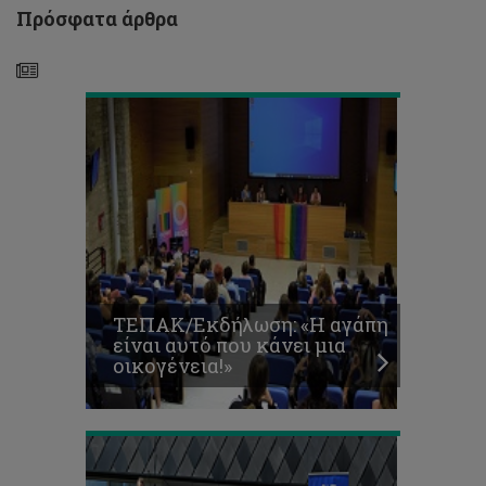
κάνει
Πρόσφατα άρθρα
μια
οικογένεια!»
Το
ΤΕΠΑΚ
συντονιστής
του
Inno-
EUt+,
ενός
ΤΕΠΑK/Εκδήλωση: «Η αγάπη
επιτυχημένου
είναι αυτό που κάνει μια
ευρωπαϊκού
οικογένεια!»
προγράμματος
επιχειρηματικότητας