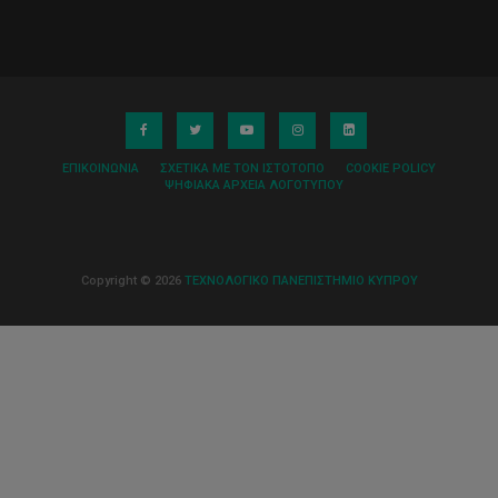
ΕΠΙΚΟΙΝΩΝΊΑ
ΣΧΕΤΙΚΆ ΜΕ ΤΟΝ ΙΣΤΌΤΟΠΟ
COOKIE POLICY
ΨΗΦΙΑΚΆ ΑΡΧΕΊΑ ΛΟΓΌΤΥΠΟΥ
Copyright © 2026
ΤΕΧΝΟΛΟΓΙΚΟ ΠΑΝΕΠΙΣΤΗΜΙΟ ΚΥΠΡΟΥ