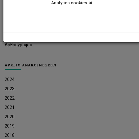
Analytics cookies
Φοιτητικά Νέα
Ερευνητικά Νέα
Ευκαιρίες Εργοδότησης
Δελτία Τύπου
Αρθρογραφία
ΑΡΧΕΙΟ ΑΝΑΚΟΙΝΩΣΕΩΝ
2024
2023
2022
2021
2020
2019
2018