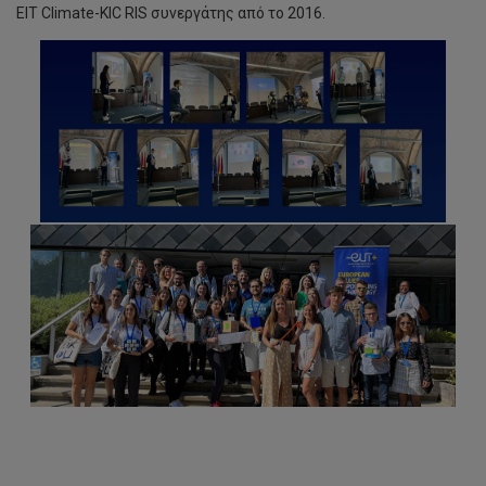
EIT Climate-KIC RIS συνεργάτης από το 2016.
ΤΕΠΑK/
Εκδήλωση:
«Η
αγάπη
είναι
αυτό
που