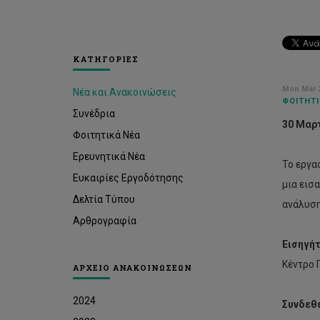
ΚΑΤΗΓΟΡΙΕΣ
Mon Mar 2
Νέα και Ανακοινώσεις
ΦΟΙΤΗΤΙ
Συνέδρια
30 Μαρ
Φοιτητικά Νέα
Ερευνητικά Νέα
Το εργα
Ευκαιρίες Εργοδότησης
μια εισ
Δελτία Τύπου
ανάλυση
Αρθρογραφία
Η
έγκ
Εισηγήτ
αντ
Κέντρο
της
ΑΡΧΕΙΟ ΑΝΑΚΟΙΝΩΣΕΩΝ
διπ
δια
2024
Συνδεθε
καθ