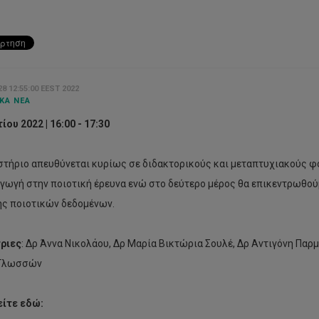
8 12:55:00 EEST 2022
ΚΆ ΝΈΑ
τίου
2022 |
16:00 - 17:30
στήριο απευθύνεται κυρίως σε διδακτορικούς και μεταπτυχιακούς φο
αγωγή στην ποιοτική έρευνα ενώ στο δεύτερο μέρος θα επικεντρωθού
ς ποιοτικών δεδομένων.
αιρη
Aura
ριες
: Δρ Άννα Νικολάου, Δρ Μαρία Βικτώρια Σουλέ, Δρ Αντιγόνη Παρ
ιμετώπιση
Lab:
 Γλωσσών
Η
ολικής
δεύτερη
ταραχής
συναυλία
ίτε εδώ:
οριστική
του