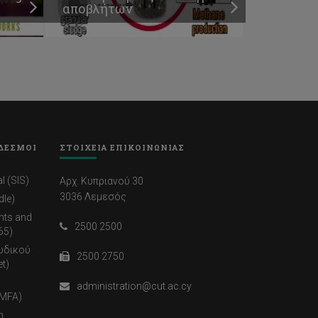
αποβλήτων
ΔΕΣΜΟΙ
ΣΤΟΙΧΕΙΑ ΕΠΙΚΟΙΝΩΝΙΑΣ
l (SIS)
Αρχ. Κυπριανού 30
3036 Λεμεσός
dle)
nts and
2500 2500
65)
ωδικού
2500 2750
t)
administration@cut.ac.cy
(MFA)
η