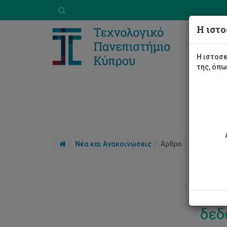
Η ιστο
Η ιστοσε
της, όπ
Νέα και Ανακοινώσεις
Άρθρο
Δια
δεδ