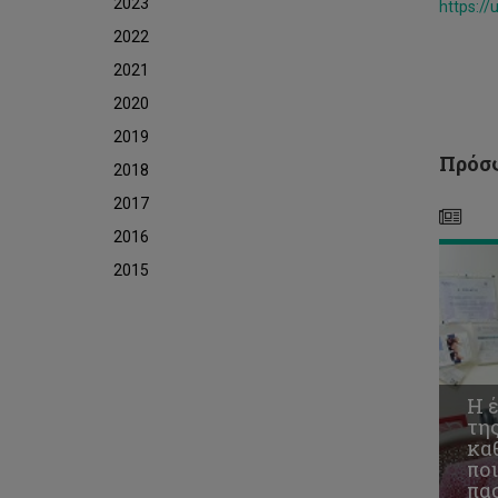
για
2023
https:
τη
2022
ποι
ζω
2021
τω
2020
πα
και
2019
τω
Πρόσφ
οικ
2018
του
2017
2016
2015
Η 
τη
καθ
πο
πα