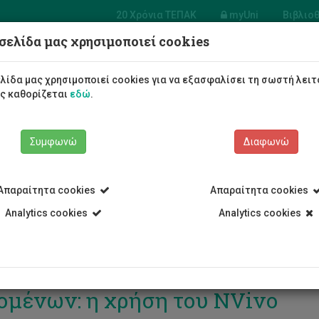
20 Χρόνια ΤΕΠΑΚ
myUni
Βιβλιο
σελίδα μας χρησιμοποιεί cookies
Φοιτητές/τριες
Σπουδές
λίδα μας χρησιμοποιεί cookies για να εξασφαλίσει τη σωστή λειτ
ως καθορίζεται
εδώ
.
Συμφωνώ
Διαφωνώ
Απαραίτητα cookies
Απαραίτητα cookies
Analytics cookies
Analytics cookies
δικτυακό εργαστήριο: Ποιοτική
ομένων: η χρήση του NVivo