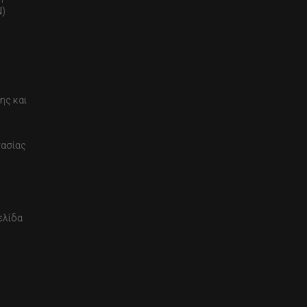
)
ης και
τασίας
ελίδα