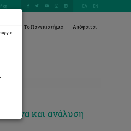
θήκη
ΕΛ
EN
Έρευνα
Το Πανεπιστήμιο
Απόφοιτοι
ουργία
 έρευνα και ανάλυση