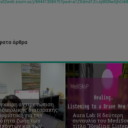
MediSouP
//us02web.zoom.us/j/84441308475?pwd=a1ZXdmd1ZnJqWGNwSjhOdit
ν
με
ότητα
τίτλο
ής
"Healing.
ν
Listening
σχόντων
to
a
ν
Brave
ατα άρθρα
ογενειών
New
ς
World"
έγκαιρη αντιμετώπιση
ς διπολικής διαταραχής
οριστική για την
Aura Lab: Η δεύτερη
ιότητα ζωής των
συναυλία του MediSo
σχόντων και των
τίτλο "Healing. Liste