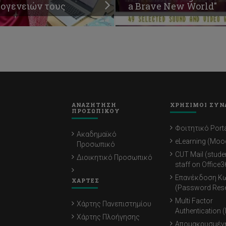
κογενειών τους
a Brave New World"
ΑΝΑΖΗΤΗΣΗ
ΧΡΗΣΙΜΟΙ ΣΥΝ
ΠΡΟΣΩΠΙΚΟΥ
Φοιτητικό Porta
Ακαδημαϊκό
eLearning (Moo
Προσωπικό
CUT Mail (stude
Διοικητικό Προσωπικό
staff on Office3
Επανέκδοση Κ
ΧΑΡΤΕΣ
(Password Rese
Multi Factor
Χάρτης Πανεπιστημίου
Authentication 
Χάρτης Πλοήγησης
Απομακρυσμέν