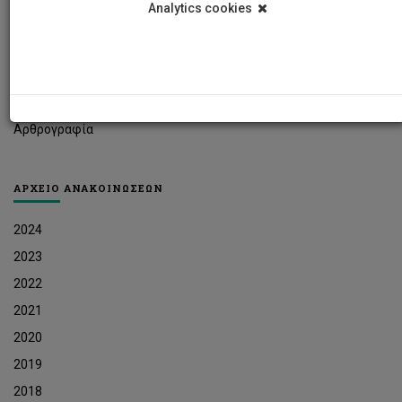
Analytics cookies
Φοιτητικά Νέα
Ερευνητικά Νέα
Ευκαιρίες Εργοδότησης
Δελτία Τύπου
Αρθρογραφία
ΑΡΧΕΙΟ ΑΝΑΚΟΙΝΩΣΕΩΝ
2024
2023
2022
2021
2020
2019
2018