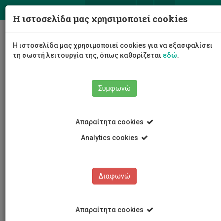
ΕΛ
EN
Η ιστοσελίδα μας χρησιμοποιεί cookies
Togg
Η ιστοσελίδα μας χρησιμοποιεί cookies για να εξασφαλίσει
navig
τη σωστή λειτουργία της, όπως καθορίζεται
εδώ
.
Συμφωνώ
Νέα και Ανακοινώσεις
Άρθρο
Απαραίτητα cookies
Analytics cookies
Διαφωνώ
ΚΑΤΗΓΟΡΙΕΣ
Νέα και Ανακοινώσεις
Απαραίτητα cookies
Συνέδρια