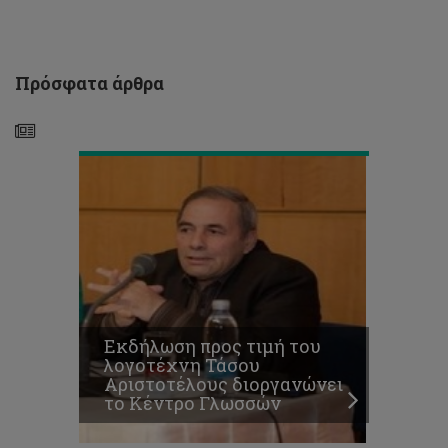
Τάσου
Αριστοτέλους
διοργανώνει
το
Πρόσφατα άρθρα
Κέντρο
Γλωσσών
DigitalHEIights
–
Διαδρομή
ψηφιακής
αναβάθμισης
για
Εκδήλωση προς τιμή του
βιώσιμη
λογοτέχνη Τάσου
αξιολόγηση
Αριστοτέλους διοργανώνει
στην
το Κέντρο Γλωσσών
τριτοβάθμια
εκπαίδευση