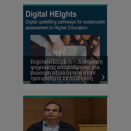
Νέος
Πρόεδρος
της
Συνόδου
των
Πρυτάνεων
DigitalHEIights – Διαδρομή
Κύπρου
ψηφιακής αναβάθμισης για
ο
βιώσιμη αξιολόγηση στην
Πρύτανης
τριτοβάθμια εκπαίδευση
του
ΤΕΠΑΚ