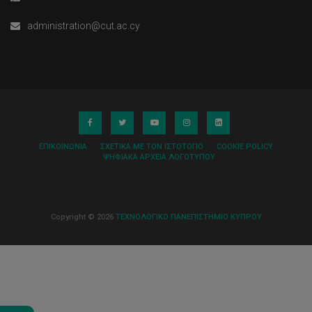
administration@cut.ac.cy
ΕΠΙΚΟΙΝΩΝΊΑ
ΣΧΕΤΙΚΆ ΜΕ ΤΟΝ ΙΣΤΌΤΟΠΟ
COOKIE POLICY
ΨΗΦΙΑΚΆ ΑΡΧΕΊΑ ΛΟΓΌΤΥΠΟΥ
Copyright © 2026
ΤΕΧΝΟΛΟΓΙΚΟ ΠΑΝΕΠΙΣΤΗΜΙΟ ΚΥΠΡΟΥ