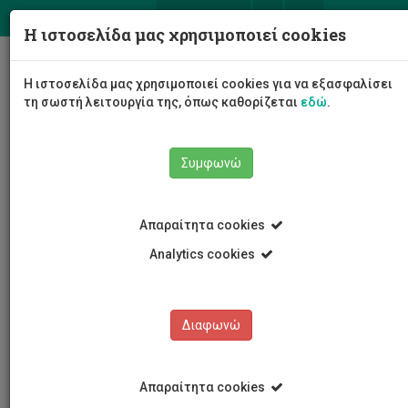
ΕΛ
EN
Η ιστοσελίδα μας χρησιμοποιεί cookies
Togg
Η ιστοσελίδα μας χρησιμοποιεί cookies για να εξασφαλίσει
navig
τη σωστή λειτουργία της, όπως καθορίζεται
εδώ
.
Συμφωνώ
Νέα και Ανακοινώσεις
Άρθρο
Απαραίτητα cookies
Analytics cookies
Διαφωνώ
ΚΑΤΗΓΟΡΙΕΣ
Νέα και Ανακοινώσεις
Απαραίτητα cookies
Συνέδρια