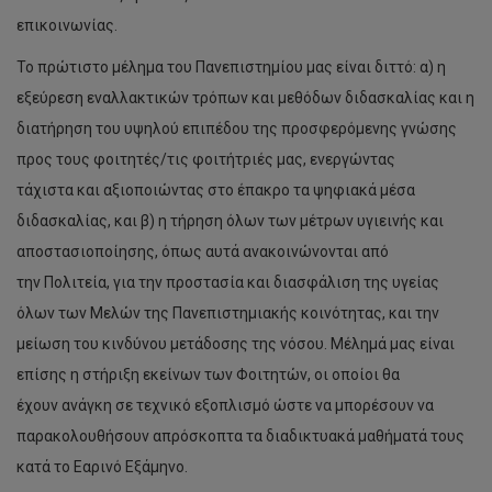
επικοινωνίας.
Το πρώτιστο μέλημα του Πανεπιστημίου μας είναι διττό: α) η
εξεύρεση εναλλακτικών τρόπων και μεθόδων διδασκαλίας και η
διατήρηση του υψηλού επιπέδου της προσφερόμενης γνώσης
προς τους φοιτητές/τις φοιτήτριές μας, ενεργώντας
τάχιστα και αξιοποιώντας στο έπακρο τα ψηφιακά μέσα
διδασκαλίας, και β) η τήρηση όλων των μέτρων υγιεινής και
αποστασιοποίησης, όπως αυτά ανακοινώνονται από
την Πολιτεία, για την προστασία και διασφάλιση της υγείας
όλων των Μελών της Πανεπιστημιακής κοινότητας, και την
μείωση του κινδύνου μετάδοσης της νόσου. Μέλημά μας είναι
επίσης η στήριξη εκείνων των Φοιτητών, οι οποίοι θα
έχουν ανάγκη σε τεχνικό εξοπλισμό ώστε να μπορέσουν να
παρακολουθήσουν απρόσκοπτα τα διαδικτυακά μαθήματά τους
κατά το Εαρινό Εξάμηνο.