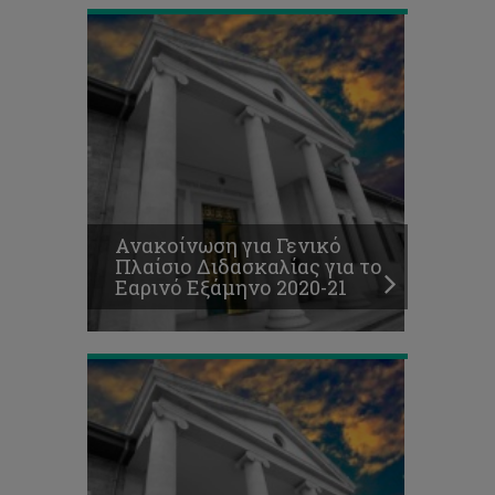
Πρόγραμμα
τελικών
εξ
αποστάσεως
εξετάσεων
Ανακοίνωση για Γενικό
Φθινοπωρινού
Πλαίσιο Διδασκαλίας για το
Εξαμήνου
Εαρινό Εξάμηνο 2020-21
2020-
21