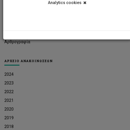
Analytics cookies
Φοιτητικά Νέα
Ερευνητικά Νέα
Ευκαιρίες Εργοδότησης
Δελτία Τύπου
Αρθρογραφία
ΑΡΧΕΙΟ ΑΝΑΚΟΙΝΩΣΕΩΝ
2024
2023
2022
2021
2020
2019
2018