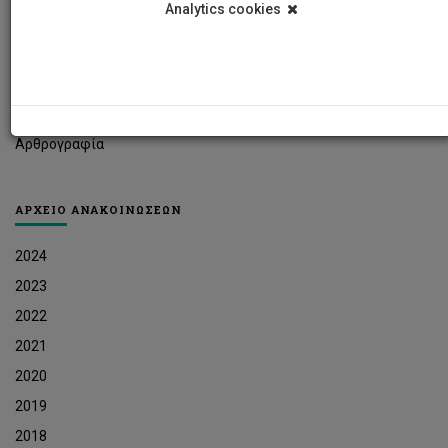
Analytics cookies
Φοιτητικά Νέα
Ερευνητικά Νέα
Ευκαιρίες Εργοδότησης
Δελτία Τύπου
Αρθρογραφία
ΑΡΧΕΙΟ ΑΝΑΚΟΙΝΩΣΕΩΝ
2024
2023
2022
2021
2020
2019
2018