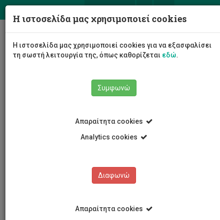
ΕΛ
EN
Η ιστοσελίδα μας χρησιμοποιεί cookies
Togg
Η ιστοσελίδα μας χρησιμοποιεί cookies για να εξασφαλίσει
navig
τη σωστή λειτουργία της, όπως καθορίζεται
εδώ
.
Συμφωνώ
Νέα και Ανακοινώσεις
Άρθρο
Απαραίτητα cookies
Analytics cookies
Διαφωνώ
ΚΑΤΗΓΟΡΙΕΣ
Νέα και Ανακοινώσεις
Απαραίτητα cookies
Συνέδρια