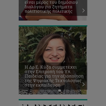
είναι μέρος του δημόσιου
Ψηφιακής
διαλόγου για ζητήματα
Τεχνολογίας
πολιτιστικής πολιτικής
στην
εκπαίδευση
Ο
φοιτητικός
Όμιλος
Γραφικών
και
Πολυμέσων
Η Δρ Ε. Κύζα συμμετέχει
εκδίδει
στην Επιτροπή του Υπ.
το
Παιδείας για την αξιοποίηση
πρώτο
της Ψηφιακής Τεχνολογίας
του
στην εκπαίδευση
περιοδικό
ΚΟΝΤΕΙΝΕΡ