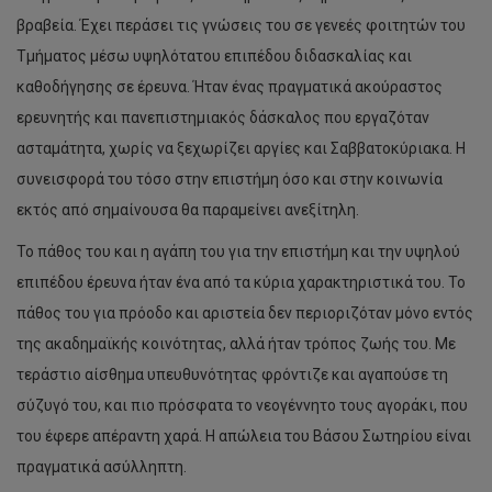
βραβεία. Έχει περάσει τις γνώσεις του σε γενεές φοιτητών του
Τμήματος μέσω υψηλότατου επιπέδου διδασκαλίας και
καθοδήγησης σε έρευνα. Ήταν ένας πραγματικά ακούραστος
ερευνητής και πανεπιστημιακός δάσκαλος που εργαζόταν
ασταμάτητα, χωρίς να ξεχωρίζει αργίες και Σαββατοκύριακα. Η
συνεισφορά του τόσο στην επιστήμη όσο και στην κοινωνία
εκτός από σημαίνουσα θα παραμείνει ανεξίτηλη.
Το πάθος του και η αγάπη του για την επιστήμη και την υψηλού
επιπέδου έρευνα ήταν ένα από τα κύρια χαρακτηριστικά του. Το
πάθος του για πρόοδο και αριστεία δεν περιοριζόταν μόνο εντός
της ακαδημαϊκής κοινότητας, αλλά ήταν τρόπος ζωής του. Με
τεράστιο αίσθημα υπευθυνότητας φρόντιζε και αγαπούσε τη
σύζυγό του, και πιο πρόσφατα το νεογέννητο τους αγοράκι, που
του έφερε απέραντη χαρά. Η απώλεια του Βάσου Σωτηρίου είναι
πραγματικά ασύλληπτη.