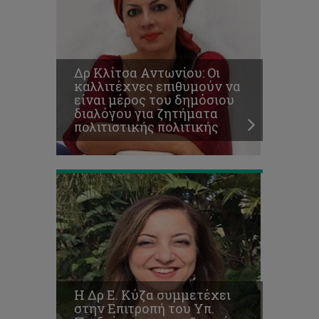
του
Υπ.
Παιδείας
για
την
Δρ Κλίτσα Αντωνίου: Οι
αξιοποίηση
καλλιτέχνες επιθυμούν να
της
είναι μέρος του δημόσιου
Ψηφιακής
διαλόγου για ζητήματα
Τεχνολογίας
πολιτιστικής πολιτικής
στην
εκπαίδευση
Ο
φοιτητικός
Όμιλος
Γραφικών
και
Πολυμέσων
Η Δρ Ε. Κύζα συμμετέχει
εκδίδει
στην Επιτροπή του Υπ.
το