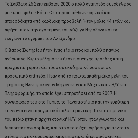
Το Σάββατο 26 Σεπτεμβρίου 2020 ο πολύ αγαπητός συνάδελφός
μας και ο φίλος Βάσος Σωτηρίου πέθανε ξαφνικά και
απροσδόκητα από καρδιακή προσβολή. Ήταν μόλις 44 ετών και
αφήνει πίσω την αγαπημένη του σύζυγο Ντράζενα και το
νεογέννητο αγοράκι του Αλέξανδρο.
Ο Βάσος Σωτηρίου ήταν ένας εξαίρετος και πολύ σπάνιος
άνθρωπος. Κύριο μέλημα του ήταν η συνεχής πρόοδος και η
πραγματική αριστεία, τόσο σε ακαδημαϊκό όσο και σε
προσωπικό επίπεδο. Ήταν από τα πρώτα ακαδημαϊκά μέλη του
Τμήματος Ηλεκτρολόγων Μηχανικών και Μηχανικών Η/Υ και
Πληροφορικής, το οποίο έχει υπηρετήσει από το 2007. Η
συνεισφορά του στο Τμήμα, το Πανεπιστήμιο και την ευρύτερη
κοινωνία είναι πραγματικά πολύ σημαντική. Το επιστημονικό
του πεδίο ήταν η αρχιτεκτονική Η/Υ, όπου ήταν γνωστός και
διέπρεπε παγκοσμίως, και στο οποίο έχει αφήσει για πάντα το
στίγμα του με κορυφαίες επιστημονικές δημοσιεύσεις και