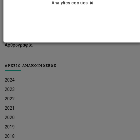
Analytics cookies
Φοιτητικά Νέα
Ερευνητικά Νέα
Ευκαιρίες Εργοδότησης
Δελτία Τύπου
Αρθρογραφία
ΑΡΧΕΙΟ ΑΝΑΚΟΙΝΩΣΕΩΝ
2024
2023
2022
2021
2020
2019
2018