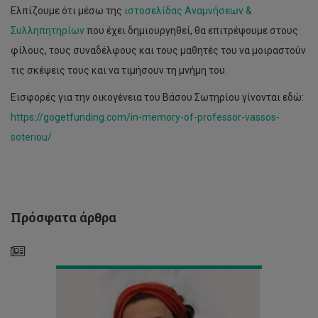
Ελπίζουμε ότι μέσω της
ιστοσελίδας Αναμνήσεων &
Συλληπητηρίων
που έχει δημιουργηθεί, θα επιτρέψουμε στους
Δρ
Κλίτσα
φίλους, τους συναδέλφους και τους μαθητές του να μοιραστούν
Αντωνίου:
τις σκέψεις τους και να τιμήσουν τη μνήμη του.
Οι
καλλιτέχνες
Εισφορές για την οικογένεια του Βάσου Σωτηρίου γίνονται εδώ:
επιθυμούν
να
https://gogetfunding.com/in-memory-of-professor-vassos-
είναι
soteriou/
μέρος
του
δημόσιου
διαλόγου
για
ζητήματα
Πρόσφατα άρθρα
πολιτιστικής
Η
πολιτικής
Δρ
Ε.
Κύζα
συμμετέχει
στην
Επιτροπή