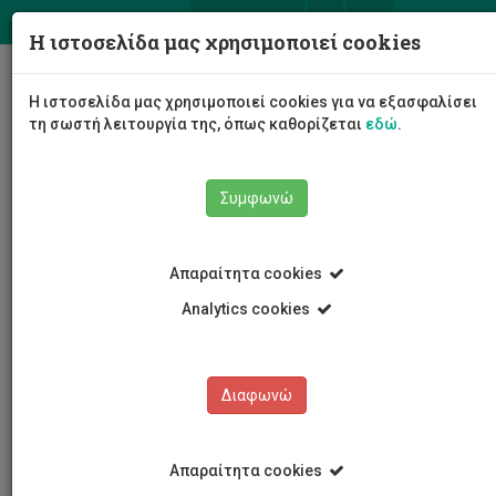
ΕΛ
EN
Η ιστοσελίδα μας χρησιμοποιεί cookies
Togg
Η ιστοσελίδα μας χρησιμοποιεί cookies για να εξασφαλίσει
navig
τη σωστή λειτουργία της, όπως καθορίζεται
εδώ
.
Συμφωνώ
Νέα και Ανακοινώσεις
Άρθρο
Απαραίτητα cookies
Analytics cookies
Διαφωνώ
ΚΑΤΗΓΟΡΙΕΣ
Νέα και Ανακοινώσεις
Απαραίτητα cookies
Συνέδρια