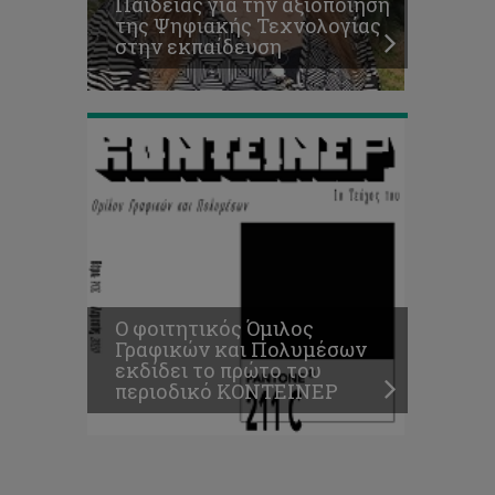
Παιδείας για την αξιοποίηση
πρώτο
της Ψηφιακής Τεχνολογίας
του
στην εκπαίδευση
περιοδικό
ΚΟΝΤΕΙΝΕΡ
Ο φοιτητικός Όμιλος
Γραφικών και Πολυμέσων
εκδίδει το πρώτο του
περιοδικό ΚΟΝΤΕΙΝΕΡ