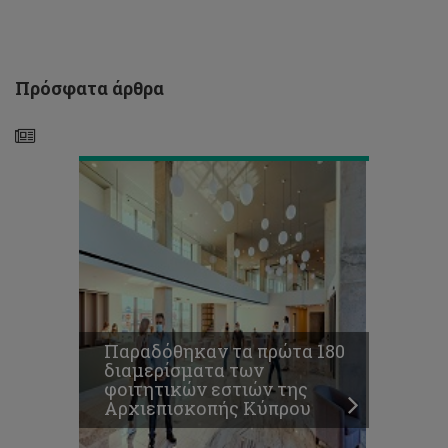
διαμερίσματα
των
φοιτητικών
εστιών
της
Πρόσφατα άρθρα
Αρχιεπισκοπής
Κύπρου
Παραδόθηκαν τα πρώτα 180
"Πράσινος"
διαμερίσματα των
Μετασχηματισμός
φοιτητικών εστιών της
της
Αρχιεπισκοπής Κύπρου
Κυπριακής
Ναυτιλίας