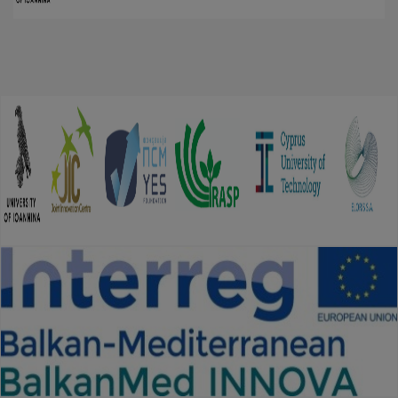
Παραδόθηκαν
τα
πρώτα
180