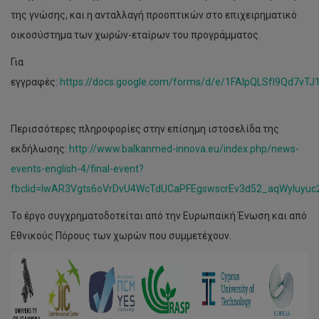
της γνώσης, και η ανταλλαγή προοπτικών στο επιχειρηματικό
οικοσύστημα των χωρών-εταίρων του προγράμματος.
Για
εγγραφές:
https://docs.google.com/forms/d/e/1FAIpQLSfI9Qd7
Περισσότερες πληροφορίες στην επίσημη ιστοσελίδα της
εκδήλωσης:
http://www.balkanmed-innova.eu/index.php/news-
events-english-4/final-event?
fbclid=IwAR3Vgts6oVrDvU4WcTdUCaPFEgswscrEv3d52_aqWyIuyu
Το έργο συγχρηματοδοτείται από την Ευρωπαϊκή Ένωση και από
Εθνικούς Πόρους των χωρών που συμμετέχουν.