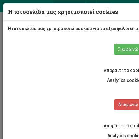
ΕΛ
EN
Η ιστοσελίδα μας χρησιμοποιεί cookies
Togg
Η ιστοσελίδα μας χρησιμοποιεί cookies για να εξασφαλίσει τ
navig
Συμφωνώ
Απαραίτητα coo
Νέα και Ανακοινώσεις
Άρθρο
Analytics cook
Διαφωνώ
ΚΑΤΗΓΟΡΙΕΣ
Απαραίτητα coo
Νέα και Ανακοινώσεις
Analytics cook
Συνέδρια