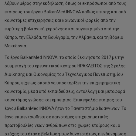
λάβουν μέρος στην εκδήλωση, όπως οι εκπρόσωποι από τους
εταίρους του έργου BalkanMed INNOVA καθώς επίσης και από
καινοτόμες επιχειρήσεις και κοινωνικοί φορείς από την
ευρύτερη βαλκανική χερσόνησο και συγκεκριμένα από την
Κύπρο, την Ελλάδα, τη Βουλγαρία, την Αλβανία, και τη Βόρεια
Μακεδονία.
Το έργο BalkanMed INNOVA, το οποίο ξεκίνησε το 2017 με την
συμμετοχή του ερευνητικού κέντρου ΗΡΑΚΛΕΙΤΟΣ της Σχολής
Διοίκησης και Οικονομίας του Τεχνολογικού Πανεπιστημίου
Κύπρου, είχε ως σκοπό να υποστηρίξει την επιχειρηματική
καινοτομία, μέσα από εκπαιδεύσεις, ανταλλαγή και μεταφορά
καινοτόμας γνώσης και εμπειρίας. Επικεφαλής εταίρος του
έργου BalkanMed INNOVA ήταν το Πανεπιστήμιο Ιωαννίνων. Το
έργο επικεντρώθηκε σε καινοτόμες επιχειρηματικές
πρωτοβουλίες νέων ανθρώπων στις χώρες εταίρους και ο
στόχος του ήταν η βελτίωση των δυνατοτήτων, η ενδυνάμωση