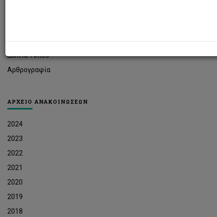
Φοιτητικά Νέα
Ερευνητικά Νέα
Ευκαιρίες Εργοδότησης
Δελτία Τύπου
Αρθρογραφία
ΑΡΧΕΙΟ ΑΝΑΚΟΙΝΩΣΕΩΝ
2024
2023
2022
2021
2020
2019
2018