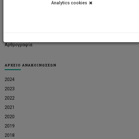
Analytics cookies
Φοιτητικά Νέα
Ερευνητικά Νέα
Ευκαιρίες Εργοδότησης
Δελτία Τύπου
Αρθρογραφία
ΑΡΧΕΙΟ ΑΝΑΚΟΙΝΩΣΕΩΝ
2024
2023
2022
2021
2020
2019
2018