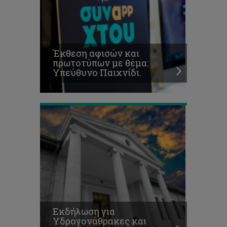
Εκδήλωση
για
Υδρογονάθρακες
Έκθεση αφισών και
και
πρωτοτύπων με θέμα:
Θέματα
Υπεύθυνο Παιχνίδι.
Δημόσιας
Υγείας
Εκδήλωση για
Υδρογονάθρακες και