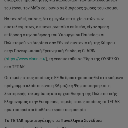
υπάρχουν προσκλήσεις για παρουσίαση των αποτελεσμάτων
του έργου τον Μάϊο και Ιούνιο σε διάφορες χώρες του κόσμου.
Να τονισθεί, επίσης, ότι η μεγάλη επιτυχία αυτών των
αποτελεσμάτων, σε πανευρωπαϊκό επίπεδο, είχαν άμεση
επίδραση στην απόφαση του Υπουργείου Παιδείας και
Πολιτισμού, να διορίσει σαν Εθνικό συντονιστή της Κύπρου
στην Πανευρωπαϊκή Ερευνητική Υποδομή CLARIN
(
https://www.clarin.eu/
), τη νεοσυσταθείσα Έδρα της ΟΥΝΕΣΚΟ
στο ΤΕΠΑΚ.
Οι τομείς στους οποίους η ΕΕ θα δραστηριοποιηθεί στο επόμενο
πρόγραμμα πλαίσιο είναι η 3Δ μαζική Ψηφιοποίηση και η
λεπτομερής τεκμηρίωση και αρχειοθέτηση της Πολιτιστικής
Κληρονομίας στην Europeana, τομείς στους οποίους το ΤΕΠΑΚ
πρωτοπορεί και διαθέτει τεράστια εμπειρία.
Το ΤΕΠΑΚ πρωτεργάτης στα Πανελλήνια Συνέδρια